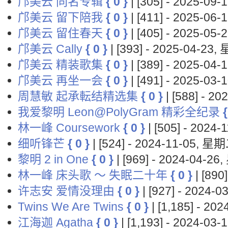
邝美云 同名专辑
{ 0 }
| [305] - 2025-0
邝美云 留下陪我
{ 0 }
| [411] - 2025-0
邝美云 留住春天
{ 0 }
| [405] - 2025-0
邝美云 Cally
{ 0 }
| [393] - 2025-04-23
邝美云 精装歌集
{ 0 }
| [389] - 2025-0
邝美云 再坐一会
{ 0 }
| [491] - 2025-0
周慧敏 起承転结精选集
{ 0 }
| [588] - 2
我爱黎明 Leon@PolyGram 精彩全纪录
{
林一峰 Coursework
{ 0 }
| [505] - 2024
细听锋芒
{ 0 }
| [524] - 2024-11-05, 星
黎明 2 in One
{ 0 }
| [969] - 2024-04-2
林一峰 床头歌 ～ 失眠二十年
{ 0 }
| [890
许志安 爱情没理由
{ 0 }
| [927] - 2024-
Twins We Are Twins
{ 0 }
| [1,185] - 2
江海迦 Agatha
{ 0 }
| [1,193] - 2024-0