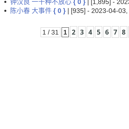
钟汉良 一千种不放心
{ 0 }
| [1,895] - 2
陈小春 大事件
{ 0 }
| [935] - 2023-04-
2
3
4
5
6
7
8
1 / 31
1