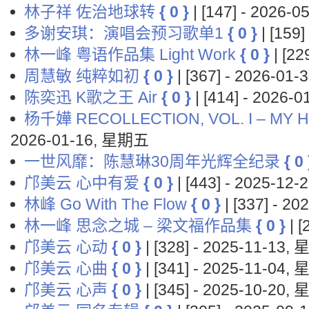
林子祥 佐治地球转
{ 0 }
| [147] - 2026-
多谢安琪：演唱会预习歌单1
{ 0 }
| [159
林一峰 粤语作品集 Light Work
{ 0 }
| [2
周慧敏 纯粹如初
{ 0 }
| [367] - 2026-0
陈奕迅 K歌之王 Air
{ 0 }
| [414] - 2026
杨千嬅 RECOLLECTION, VOL. I – MY Ha
2026-01-16, 星期五
一世风靡：陈慧琳30周年光辉全纪录
{ 0 
邝美云 心中有爱
{ 0 }
| [443] - 2025-1
林峰 Go With The Flow
{ 0 }
| [337] - 2
林一峰 思念之城 – 梁文福作品集
{ 0 }
| 
邝美云 心动
{ 0 }
| [328] - 2025-11-13
邝美云 心曲
{ 0 }
| [341] - 2025-11-04
邝美云 心声
{ 0 }
| [345] - 2025-10-20