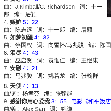
曲：J.Kimball/C.Richardson 词：十一
郎 编：屠颖
嫉妒
5：22
曲：陈志远 词：十一郎 编：屠颖
如梦初醒
4：32
曲：蔡国权 词：向雪怀/马兆骏 编：陈
泪尽
4：43
曲：巫启贤 词：袁惟仁 编：王继康
安慰
4：21
曲：马兆骏 词：姚若龙 编：张翰群
天使
4：13
曲/词：杨孝芬 编：张翰群
感谢你用心爱我
3：55 电影《和平饭
曲/编：Alex San 词：姚谦