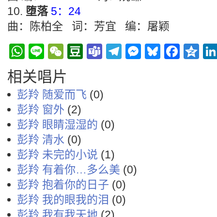
堕落
5：24
曲：陈柏全 词：芳宜 编：屠颖
WhatsApp
Line
WeChat
Douban
Teams
Telegram
Messenge
Bluesky
Face
Q
相关唱片
彭羚 随爱而飞
(0)
彭羚 窗外
(2)
彭羚 眼睛湿湿的
(0)
彭羚 清水
(0)
彭羚 未完的小说
(1)
彭羚 有着你…多么美
(0)
彭羚 抱着你的日子
(0)
彭羚 我的眼我的泪
(0)
彭羚 我有我天地
(2)