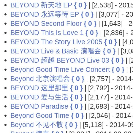
BEYOND 新天地 EP
{ 0 }
| [2,538] - 2
BEYOND 永远等待 EP
{ 0 }
| [3,077] -
BEYOND Second Floor
{ 0 }
| [1,643] 
BEYOND This Is Love 1
{ 0 }
| [2,836] 
BEYOND The Story Live 2005
{ 0 }
| [4
BEYOND Live & Basic 演唱会
{ 0 }
| [3,
BEYOND 超越 BEYOND Live 03
{ 0 }
| 
Beyond Good Time Live Concert
{ 0 }
| 
Beyond 北京演唱会
{ 0 }
| [2,757] - 20
BEYOND 这里那里
{ 0 }
| [2,792] - 20
BEYOND 爱与生活
{ 0 }
| [2,177] - 20
BEYOND Paradise
{ 0 }
| [2,683] - 20
Beyond Good Time
{ 0 }
| [2,046] - 20
Beyond 不见不散
{ 0 }
| [5,118] - 2014