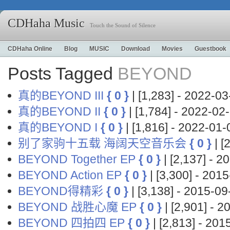
CDHaha Music
Touch the Sound of Silence
CDHaha Online
Blog
MUSIC
Download
Movies
Guestbook
Posts Tagged
BEYOND
真的BEYOND III
{ 0 }
| [1,283] - 2022-
真的BEYOND II
{ 0 }
| [1,784] - 2022-
真的BEYOND I
{ 0 }
| [1,816] - 2022-0
别了家驹十五载 海阔天空音乐会
{ 0 }
| [
BEYOND Together EP
{ 0 }
| [2,137] -
BEYOND Action EP
{ 0 }
| [3,300] - 20
BEYOND得精彩
{ 0 }
| [3,138] - 2015-
BEYOND 战胜心魔 EP
{ 0 }
| [2,901] -
BEYOND 四拍四 EP
{ 0 }
| [2,813] - 2