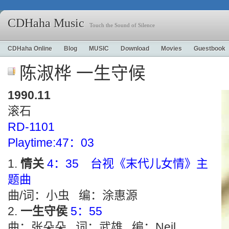
CDHaha Music
Touch the Sound of Silence
CDHaha Online
Blog
MUSIC
Download
Movies
Guestbook
陈淑桦 一生守候
1990.11
滚石
RD-1101
Playtime:47：03
情关
4：35 台视《末代儿女情》主
题曲
曲/词：小虫 编：涂惠源
一生守侯
5：55
曲：张朵朵 词：武雄 编：Neil