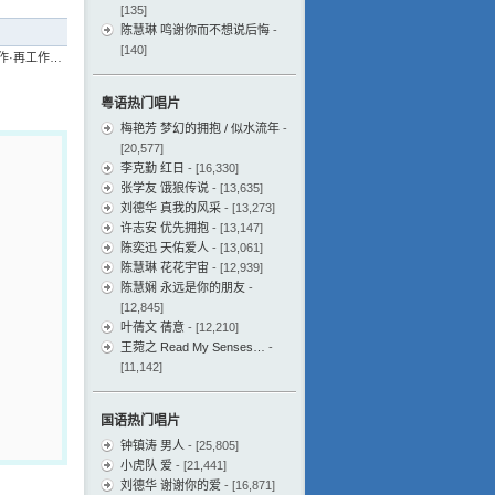
[135]
陈慧琳 鸣谢你而不想说后悔
-
[140]
工作·再工作…
粤语热门唱片
梅艳芳 梦幻的拥抱 / 似水流年
-
[20,577]
李克勤 红日
- [16,330]
张学友 饿狼传说
- [13,635]
刘德华 真我的风采
- [13,273]
许志安 优先拥抱
- [13,147]
陈奕迅 天佑爱人
- [13,061]
陈慧琳 花花宇宙
- [12,939]
陈慧娴 永远是你的朋友
-
[12,845]
叶蒨文 蒨意
- [12,210]
王菀之 Read My Senses…
-
[11,142]
国语热门唱片
钟镇涛 男人
- [25,805]
小虎队 爱
- [21,441]
刘德华 谢谢你的爱
- [16,871]