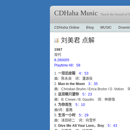
CDHaha Music
Touch the Sound of S
CDHaha Online
Blog
MUSIC
Downl
刘美君 点解
1987
现代
8.280005
Playtime:48：58
一双旧皮鞋
4：53
曲：陈永良 词：潘源良
Man in the Moon
3：35
曲：Christian Bruhn / Erica Bruhn / D. Vot
这双眼只望你
5：23
曲：B. Crewe / B. Gaudio 词：林振强
为你而生
5：10
曲/词：童路
生活一小时
5：29
曲：泽田研二 词：向雪怀
Give Me All Your Love，Boy
5：43