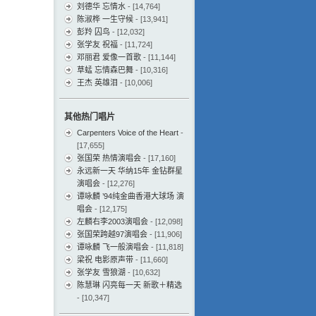
刘德华 忘情水
- [14,764]
陈淑桦 一生守候
- [13,941]
彭羚 囚鸟
- [12,032]
张学友 祝福
- [11,724]
邓丽君 爱像一首歌
- [11,144]
草蜢 忘情森巴舞
- [10,316]
王杰 英雄泪
- [10,006]
其他热门唱片
Carpenters Voice of the Heart
-
[17,655]
张国荣 热情演唱会
- [17,160]
永远新一天 华纳15年 金钻群星
演唱会
- [12,276]
谭咏麟 ’94纯金曲香港大球场 演
唱会
- [12,175]
左麟右李2003演唱会
- [12,098]
张国荣跨越97演唱会
- [11,906]
谭咏麟 飞一般演唱会
- [11,818]
梁祝 电影原声带
- [11,660]
张学友 雪狼湖
- [10,632]
陈慧琳 闪亮每一天 新歌＋精选
- [10,347]