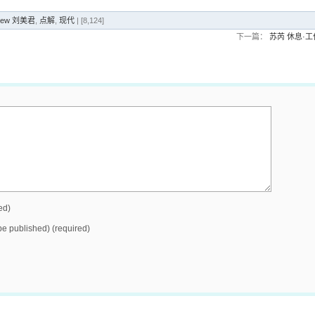
Liew 刘美君
,
点解
,
现代
| [8,124]
下一篇：
苏芮 休息·
ed)
 be published) (required)