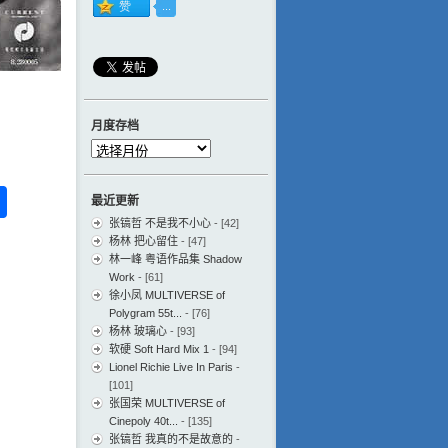
月度存档
月
度
存
ess
ger
na
分
最近更新
档
eibo
享
张镐哲 不是我不小心
- [42]
杨林 把心留住
- [47]
林一峰 粤语作品集 Shadow
Work
- [61]
徐小凤 MULTIVERSE of
Polygram 55t...
- [76]
杨林 玻璃心
- [93]
软硬 Soft Hard Mix 1
- [94]
Lionel Richie Live In Paris
-
[101]
张国荣 MULTIVERSE of
Cinepoly 40t...
- [135]
张镐哲 我真的不是故意的
-