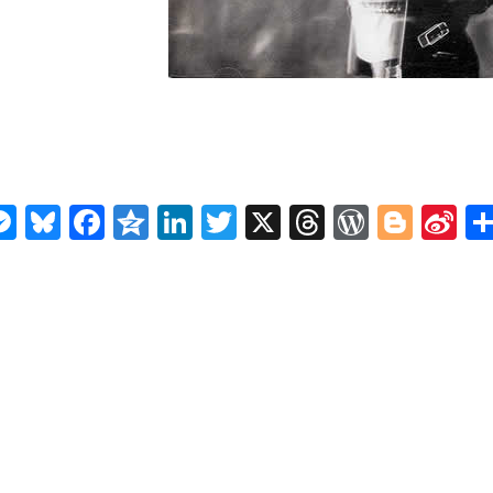
n
ms
elegram
Messenger
Bluesky
Facebook
Qzone
LinkedIn
Twitter
X
Threads
WordPr
Blog
Si
W