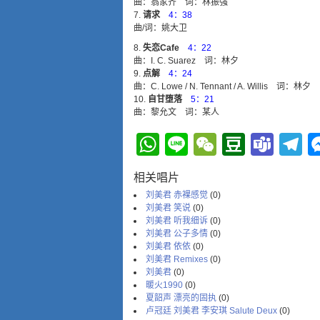
曲：翁家齐 词：林振强
请求
4：38
曲/词：姚大卫
失恋Cafe
4：22
曲：I. C. Suarez 词：林夕
点解
4：24
曲：C. Lowe / N. Tennant / A. Willis 词：林夕
自甘堕落
5：21
曲：黎允文 词：某人
WhatsApp
Line
WeChat
Douba
Tea
T
相关唱片
刘美君 赤裸感觉
(0)
刘美君 笑说
(0)
刘美君 听我细诉
(0)
刘美君 公子多情
(0)
刘美君 依依
(0)
刘美君 Remixes
(0)
刘美君
(0)
暖火1990
(0)
夏韶声 漂亮的固执
(0)
卢冠廷 刘美君 李安琪 Salute Deux
(0)