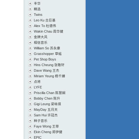
丰华
精选
Twins
Leo Ku 古巨基
Alex To 杜德伟
Wakin Chau 周华健
金牌大风
相信音乐
William So 苏永康
Grasshopper 草蜢
Pet Shop Boys
Hins Cheung 张敬轩
Dave Wang 王杰
Miriam Yeung 杨千嬅
点将
LYFE
Priscilla Chan 陈慧娴
Bobby Chen 陈升
Gigi Leung 梁咏琪
MayDay 五月天
Sam Hui 许冠杰
种子音乐
Faye Wong 王菲
Ekin Cheng 郑伊健
EPIC