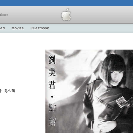
ilence
oad
Movies
Guestbook
ion 词：陈少琪