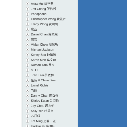
Anita Mui 梅艳芳
Jeff Chang 张信哲
Parlophone
Christopher Wong 黄凯芹
Tracy Wong 黄莺莺
寰亚
Daniel Chan 陈晓东
魔岩
Vivian Chow 周慧敏
Michael Jackson
Kenny Bee 钟镇涛
Karen Mok 莫文蔚
Roman Tam 罗文
S.H.E
Jolin Tsai 蔡依林
伍佰 & China Blue
Lionel Richie
飞图
Danny Chan 陈百强
Shirley Kwan 关淑怡
Jay Chou 周杰伦
Sally Yeh 叶蒨文
苏打绿
Tat Ming 达明一派
Harlem Yu 庾澄庆