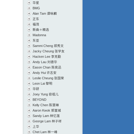
华星
BMG
Alan Tam 谭咏麟
正东
福茂
新曲＋精选
Madonna
东亚
Sammi Cheng 郑秀文
Jacky Cheung 张学友
Hacken Lee 李克勤
Andy Lau 刘德华
Eason Chan 陈奕迅
Andy Hui 许志安
Leslie Cheung 张国荣
Leon Lai 黎明
华研
Joey Yung 容祖儿
BEYOND
Kelly Chen 陈慧琳
Aaron Kwok 郭富城
Sandy Lam 林忆莲
George Lam 林子祥
上华
Chet Lam 林一峰