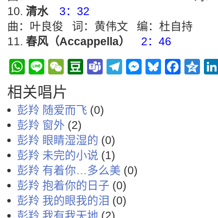
清水
3：32
曲：叶良俊 词：黄伟文 编：杜自持
春风（Accappella）
2：46
WhatsApp
Line
WeChat
Douban
Teams
Telegram
Messenge
Bluesky
Face
Q
相关唱片
彭羚 随爱而飞
(0)
彭羚 窗外
(2)
彭羚 眼睛湿湿的
(0)
彭羚 未完的小说
(1)
彭羚 有着你…多么美
(0)
彭羚 抱着你的日子
(0)
彭羚 我的眼我的泪
(0)
彭羚 我有我天地
(2)