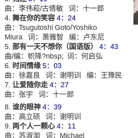
曲：李伟菘/古倩敏 词：十一郎
舞在你的笑容
4：24
曲：Tsugutoshi Goto/Yoshiko
Miura 词：萧雅智 编：卢东尼
那有一天不想你（国语版）
4：43
曲/编：帜降?nbsp; 词：何启弘
时间情缘
5：03
曲：徐嘉良 词：谢明训 编：王豫民
让爱随你走
4：27
曲：张宇 词：十一郎
谁的眼神
4：39
曲：高立硕 词：谢明训
两个人一颗心
4：11
曲：苏淑洳 词：Michael