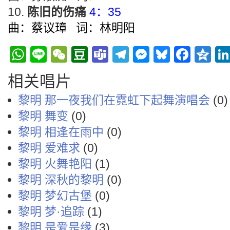
陈旧的伤痛
4：35
曲：蔡议璋 词：林明阳
WhatsApp
Line
WeChat
Douban
Teams
Telegram
Messenge
Bluesky
Face
Q
相关唱片
黎明 那一夜我们在霓虹下起舞演唱会
(0)
黎明 舞变
(0)
黎明 相逢在雨中
(0)
黎明 爱难求
(0)
黎明 火舞艳阳
(1)
黎明 深秋的黎明
(0)
黎明 梦幻古堡
(0)
黎明 梦·追踪
(1)
黎明 是爱是缘
(3)