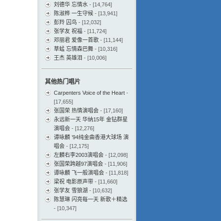
刘德华 忘情水
- [14,764]
陈淑桦 一生守候
- [13,941]
彭羚 囚鸟
- [12,032]
张学友 祝福
- [11,724]
邓丽君 爱像一首歌
- [11,144]
草蜢 忘情森巴舞
- [10,316]
王杰 英雄泪
- [10,006]
其他热门唱片
Carpenters Voice of the Heart
-
[17,655]
张国荣 热情演唱会
- [17,160]
永远新一天 华纳15年 金钻群星
演唱会
- [12,276]
谭咏麟 ’94纯金曲香港大球场 演
唱会
- [12,175]
左麟右李2003演唱会
- [12,098]
张国荣跨越97演唱会
- [11,906]
谭咏麟 飞一般演唱会
- [11,818]
梁祝 电影原声带
- [11,660]
张学友 雪狼湖
- [10,632]
陈慧琳 闪亮每一天 新歌＋精选
- [10,347]