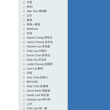
华星
BMG
Alan Tam 谭咏麟
正东
福茂
新曲＋精选
Madonna
东亚
Sammi Cheng 郑秀文
Jacky Cheung 张学友
Hacken Lee 李克勤
Andy Lau 刘德华
Eason Chan 陈奕迅
Andy Hui 许志安
Leslie Cheung 张国荣
Leon Lai 黎明
华研
Joey Yung 容祖儿
BEYOND
Kelly Chen 陈慧琳
Aaron Kwok 郭富城
Sandy Lam 林忆莲
George Lam 林子祥
上华
Chet Lam 林一峰