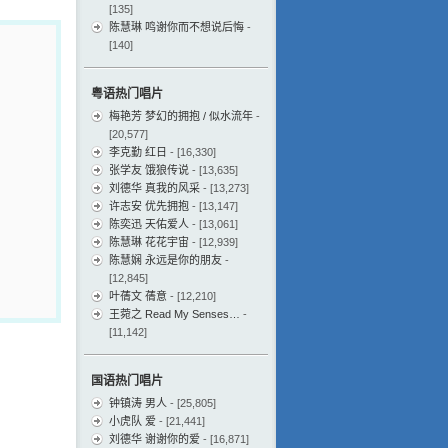
[135]
陈慧琳 鸣谢你而不想说后悔
-
[140]
粤语热门唱片
梅艳芳 梦幻的拥抱 / 似水流年
-
[20,577]
李克勤 红日
- [16,330]
张学友 饿狼传说
- [13,635]
刘德华 真我的风采
- [13,273]
许志安 优先拥抱
- [13,147]
陈奕迅 天佑爱人
- [13,061]
陈慧琳 花花宇宙
- [12,939]
陈慧娴 永远是你的朋友
-
[12,845]
叶蒨文 蒨意
- [12,210]
王菀之 Read My Senses…
-
[11,142]
国语热门唱片
钟镇涛 男人
- [25,805]
小虎队 爱
- [21,441]
刘德华 谢谢你的爱
- [16,871]