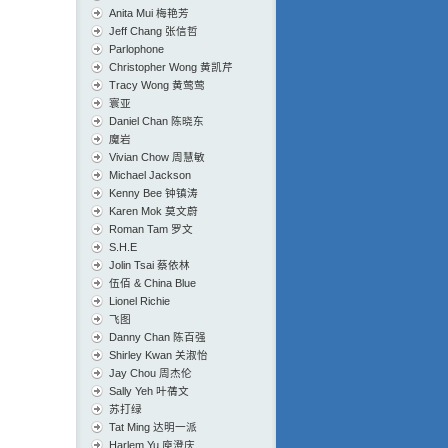
Anita Mui 梅艳芳
Jeff Chang 张信哲
Parlophone
Christopher Wong 黄凯芹
Tracy Wong 黄莺莺
寰亚
Daniel Chan 陈晓东
魔岩
Vivian Chow 周慧敏
Michael Jackson
Kenny Bee 钟镇涛
Karen Mok 莫文蔚
Roman Tam 罗文
S.H.E
Jolin Tsai 蔡依林
伍佰 & China Blue
Lionel Richie
飞图
Danny Chan 陈百强
Shirley Kwan 关淑怡
Jay Chou 周杰伦
Sally Yeh 叶蒨文
苏打绿
Tat Ming 达明一派
Harlem Yu 庾澄庆