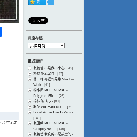
ess
ger
na
分
eibo
享
月度存档
月
度
存
最近更新
档
张镐哲 不是我不小心
- [42]
杨林 把心留住
- [47]
林一峰 粤语作品集 Shadow
Work
- [61]
徐小凤 MULTIVERSE of
Polygram 55t...
- [76]
杨林 玻璃心
- [93]
软硬 Soft Hard Mix 1
- [94]
Lionel Richie Live In Paris
-
[101]
 逗我开心吧
张国荣 MULTIVERSE of
Cinepoly 40t...
- [135]
张镐哲 我真的不是故意的
-