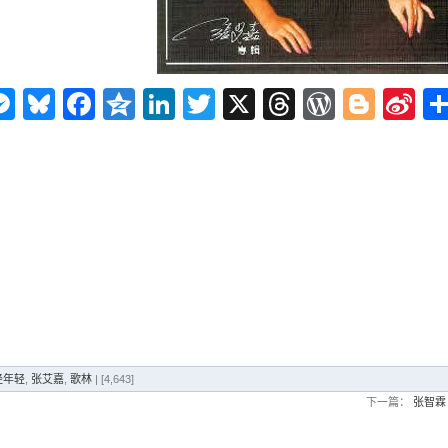
n
ms
elegram
Messenger
Bluesky
Facebook
Qzone
LinkedIn
Twitter
X
Threads
WordPr
Blog
Si
W
经年轻
,
张艾嘉
,
歌林
| [4,643]
下一篇：
张智霖