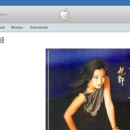
ilence
oad
Movies
Guestbook
轻