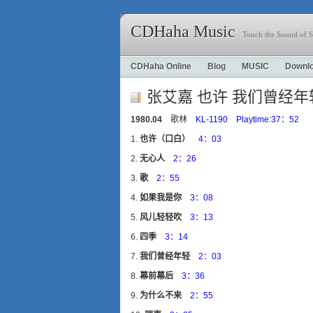
CDHaha Music
Touch the Sound of S
CDHaha Online
Blog
MUSIC
Downl
张艾嘉 也许 我们曾经年
1980.04
歌林
KL-1190 Playtime:37：52
也许（口白）
4：03
无心人
2：26
歌
2：55
如果我是你
3：08
风儿轻轻吹
3：13
四季
3：14
我们曾经年轻
2：03
幕前幕后
3：36
为什么不来
2：55