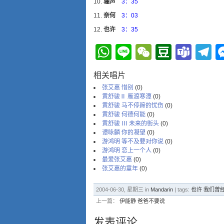
骊声
3：35
奈何
3：03
也许
3：35
WhatsApp
Line
WeChat
Douba
Tea
T
相关唱片
张艾嘉 惜别
(0)
黄舒骏Ⅱ 雁渡寒潭
(0)
黄舒骏 马不停蹄的忧伤
(0)
黄舒骏 何德何能
(0)
黄舒骏 Ⅲ 未来的街头
(0)
谭咏麟 你的凝望
(0)
游鸿明 等不及要对你说
(0)
游鸿明 恋上一个人
(0)
最爱张艾嘉
(0)
张艾嘉的童年
(0)
2004-06-30, 星期三 in
Mandarin
| tags:
也许 我们曾
上一篇：
伊能静 爸爸不要说
发表评论