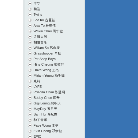
丰华
精选
Twins
Leo Ku 古巨基
Alex To 杜德伟
Wakin Chau 周华健
金牌大风
相信音乐
William So 苏永康
Grasshopper 草蜢
Pet Shop Boys
Hins Cheung 张敬轩
Dave Wang 王杰
Miriam Yeung 杨千嬅
点将
LYFE
Priscilla Chan 陈慧娴
Bobby Chen 陈升
Gigi Leung 梁咏琪
MayDay 五月天
Sam Hui 许冠杰
种子音乐
Faye Wong 王菲
Ekin Cheng 郑伊健
EPIC