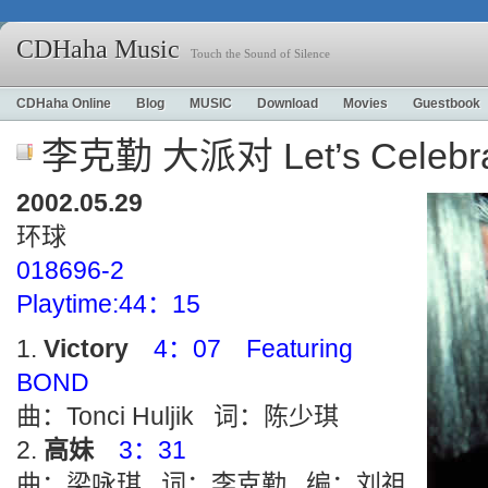
CDHaha Music
Touch the Sound of Silence
CDHaha Online
Blog
MUSIC
Download
Movies
Guestbook
李克勤 大派对 Let’s Celebr
2002.05.29
环球
018696-2
Playtime:44：15
Victory
4：07 Featuring
BOND
曲：Tonci Huljik 词：陈少琪
高妹
3：31
曲：梁咏琪 词：李克勤 编：刘祖