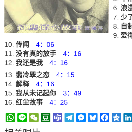
浪
少
自
爱
传闻
4：06
没有真的放手
4：16
我还是我
4：16
翡冷翠之恋
4：15
解释
4：16
我从未记起你
3：49
红尘故事
4：25
WhatsApp
Line
WeChat
Douban
Teams
Telegram
Messenge
Bluesky
Face
Q