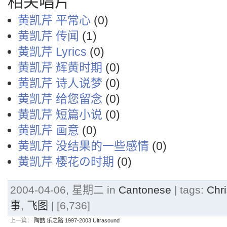
相关唱片
黄凯芹 平常心
(0)
黄凯芹 传闻
(1)
黄凯芹 Lyrics
(0)
黄凯芹 辉黄时期
(0)
黄凯芹 诗人说梦
(0)
黄凯芹 给您留念
(0)
黄凯芹 短篇小说
(0)
黄凯芹 画意
(0)
黄凯芹 没结果的一些感情
(0)
黄凯芹 樱花の时期
(0)
2004-04-06, 星期二 in
Cantonese
| tags:
Chr
事
,
飞图
| [6,736]
上一篇：
陶喆 乐之路 1997-2003 Ultrasound