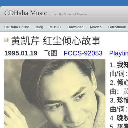
CDHaha Music
Touch the Sound of Silence
CDHaha Online
Blog
MUSIC
Download
Movies
Guestbook
黄凯芹 红尘倾心故事
1995.01.19
飞图
FCCS-92053 Playti
我
曲/词
倾
曲：
珍
曲/词
晚
平