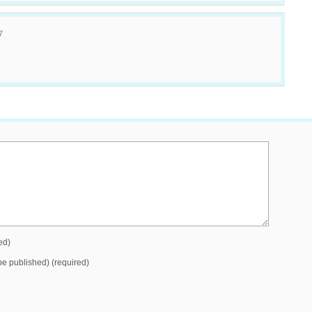
7
ed)
 be published) (required)