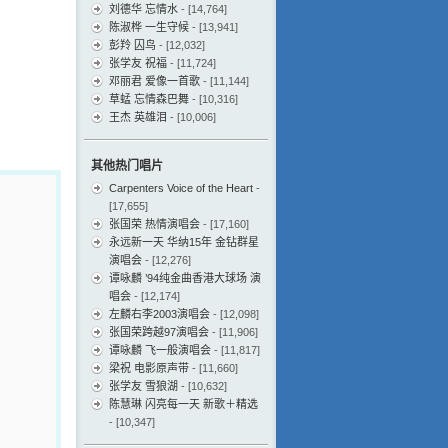
刘德华 忘情水
- [14,764]
陈淑桦 一生守候
- [13,941]
彭羚 囚鸟
- [12,032]
张学友 祝福
- [11,724]
邓丽君 爱像一首歌
- [11,144]
草蜢 忘情森巴舞
- [10,316]
王杰 英雄泪
- [10,006]
其他热门唱片
Carpenters Voice of the Heart
-
[17,655]
张国荣 热情演唱会
- [17,160]
永远新一天 华纳15年 金钻群星
演唱会
- [12,276]
谭咏麟 ’94纯金曲香港大球场 演
唱会
- [12,174]
左麟右李2003演唱会
- [12,098]
张国荣跨越97演唱会
- [11,906]
谭咏麟 飞一般演唱会
- [11,817]
梁祝 电影原声带
- [11,660]
张学友 雪狼湖
- [10,632]
陈慧琳 闪亮每一天 新歌＋精选
- [10,347]