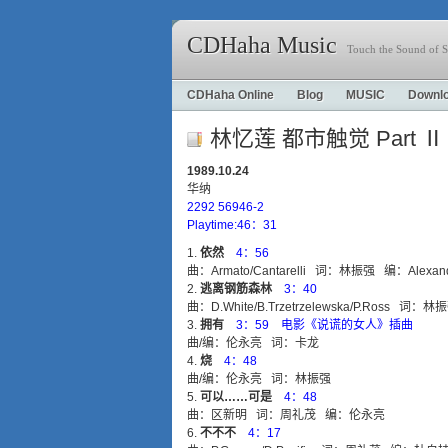
CDHaha Music
Touch the Sound of S
CDHaha Online
Blog
MUSIC
Downl
林忆莲 都市触觉 Part Ⅱ 
1989.10.24
华纳
2292 56946-2
Playtime:46：31
依然
4：56
曲：Armato/Cantarelli 词：林振强 编：Alexande
逃离钢筋森林
3：40
曲：D.White/B.Trzetrzelewska/P.Ross 
拥有
3：59 电影《说谎的女人》插曲
曲/编：伦永亮 词：卡龙
烧
4：48
曲/编：伦永亮 词：林振强
可以……可是
4：48
曲：区新明 词：周礼茂 编：伦永亮
不不不
4：17