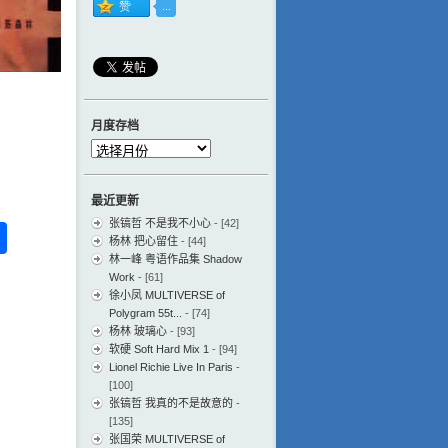
月度存档
月
度
存
最近更新
档
张镐哲 不是我不小心
- [42]
ess
ger
na
分
杨林 把心留住
- [44]
eibo
享
林一峰 粤语作品集 Shadow
Work
- [61]
徐小凤 MULTIVERSE of
Polygram 55t...
- [74]
杨林 玻璃心
- [93]
软硬 Soft Hard Mix 1
- [94]
Lionel Richie Live In Paris
-
[100]
张镐哲 我真的不是故意的
-
[135]
张国荣 MULTIVERSE of