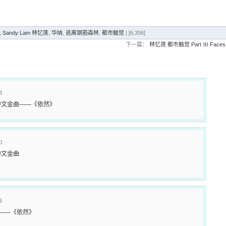
,
Sandy Lam 林忆莲
,
华纳
,
逃离钢筋森林
,
都市触觉
| [6,356]
下一篇：
林忆莲 都市触觉 Part Ⅲ Faces a
8
中文金曲——《依然》
0
中文金曲
9
曲——《依然》