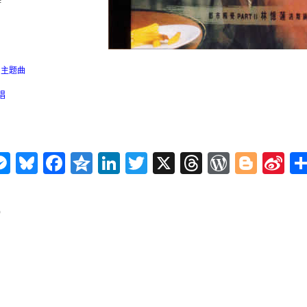
持
》主题曲
唱
n
ms
elegram
Messenger
Bluesky
Facebook
Qzone
LinkedIn
Twitter
X
Threads
WordPr
Blog
Si
W
)