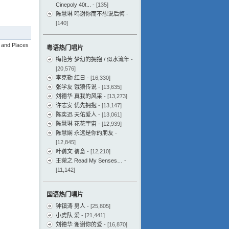
Cinepoly 40t...
- [135]
陈慧琳 鸣谢你而不想说后悔
-
[140]
nd Places
粤语热门唱片
梅艳芳 梦幻的拥抱 / 似水流年
-
[20,576]
李克勤 红日
- [16,330]
张学友 饿狼传说
- [13,635]
刘德华 真我的风采
- [13,273]
许志安 优先拥抱
- [13,147]
陈奕迅 天佑爱人
- [13,061]
陈慧琳 花花宇宙
- [12,939]
陈慧娴 永远是你的朋友
-
[12,845]
叶蒨文 蒨意
- [12,210]
王菀之 Read My Senses…
-
[11,142]
国语热门唱片
钟镇涛 男人
- [25,805]
小虎队 爱
- [21,441]
刘德华 谢谢你的爱
- [16,870]