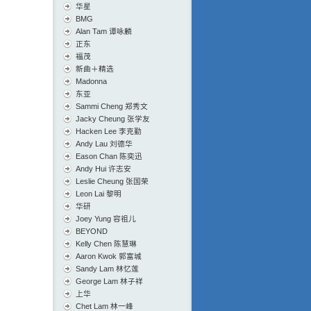
华星
BMG
Alan Tam 谭咏麟
正东
福茂
新曲＋精选
Madonna
东亚
Sammi Cheng 郑秀文
Jacky Cheung 张学友
Hacken Lee 李克勤
Andy Lau 刘德华
Eason Chan 陈奕迅
Andy Hui 许志安
Leslie Cheung 张国荣
Leon Lai 黎明
华研
Joey Yung 容祖儿
BEYOND
Kelly Chen 陈慧琳
Aaron Kwok 郭富城
Sandy Lam 林忆莲
George Lam 林子祥
上华
Chet Lam 林一峰