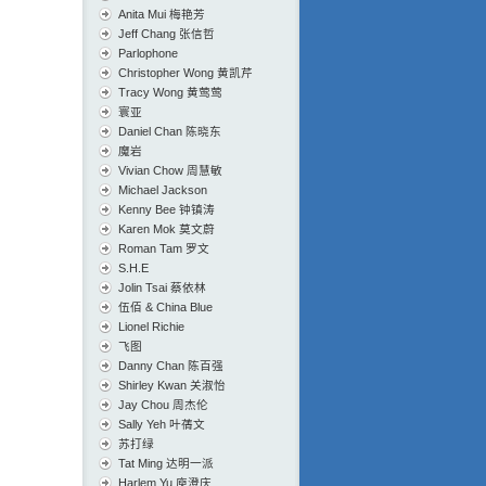
Anita Mui 梅艳芳
Jeff Chang 张信哲
Parlophone
Christopher Wong 黄凯芹
Tracy Wong 黄莺莺
寰亚
Daniel Chan 陈晓东
魔岩
Vivian Chow 周慧敏
Michael Jackson
Kenny Bee 钟镇涛
Karen Mok 莫文蔚
Roman Tam 罗文
S.H.E
Jolin Tsai 蔡依林
伍佰 & China Blue
Lionel Richie
飞图
Danny Chan 陈百强
Shirley Kwan 关淑怡
Jay Chou 周杰伦
Sally Yeh 叶蒨文
苏打绿
Tat Ming 达明一派
Harlem Yu 庾澄庆