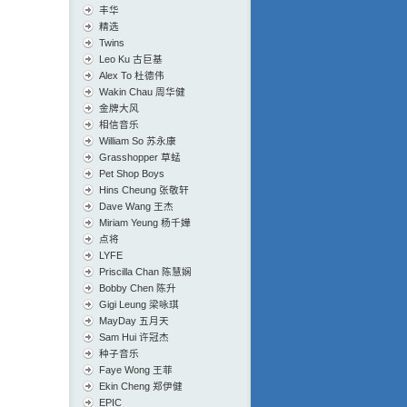
丰华
精选
Twins
Leo Ku 古巨基
Alex To 杜德伟
Wakin Chau 周华健
金牌大风
相信音乐
William So 苏永康
Grasshopper 草蜢
Pet Shop Boys
Hins Cheung 张敬轩
Dave Wang 王杰
Miriam Yeung 杨千嬅
点将
LYFE
Priscilla Chan 陈慧娴
Bobby Chen 陈升
Gigi Leung 梁咏琪
MayDay 五月天
Sam Hui 许冠杰
种子音乐
Faye Wong 王菲
Ekin Cheng 郑伊健
EPIC