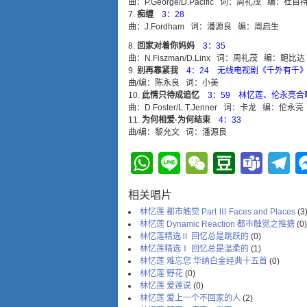
曲：P.George/D.Pacific 词：周礼茂 编：杜自
痴缠
3：28
曲：J.Fordham 词：潘源良 编：周启生
回家对着你妈妈
3：35
曲：N.Fiszman/D.Linx 词：周礼茂 编：鲍比达
别再靠紧我
4：24 无线电视剧《千外有千
曲/编：陈永良 词：小美
此情只待成追忆
3：59 林忆莲、伦永亮合
曲：D.Foster/L.T.Jenner 词：卡龙 编：伦永亮
为何相爱·为何结束
4：33
曲/编：黎允文 词：潘源良
WhatsApp
Line
WeChat
Douba
Tea
T
相关唱片
林忆莲 都市触觉 Part Ⅲ Faces and Places
(3
林忆莲 Dynamic Reaction 都市触觉之推搪
(0)
林忆莲精选Ⅱ 回忆总是跳跃的
(0)
林忆莲精选Ⅰ 回忆总是温柔的
(1)
林忆莲 难忘您 华纳白金经典十五首
(0)
林忆莲 野花
(0)
林忆莲 爱莲说
(0)
林忆莲 爱上一个不回家的人
(2)