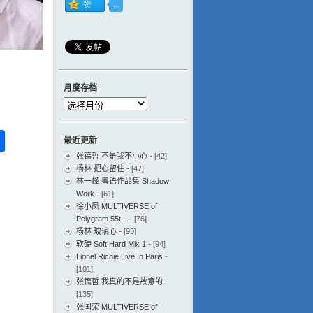
月度存档
月
度
存
ess
ger
na
分
最近更新
档
eibo
享
张镐哲 不是我不小心
- [42]
杨林 把心留住
- [47]
林一峰 粤语作品集 Shadow
Work
- [61]
徐小凤 MULTIVERSE of
Polygram 55t...
- [76]
杨林 玻璃心
- [93]
软硬 Soft Hard Mix 1
- [94]
Lionel Richie Live In Paris
-
[101]
张镐哲 我真的不是故意的
-
[135]
张国荣 MULTIVERSE of