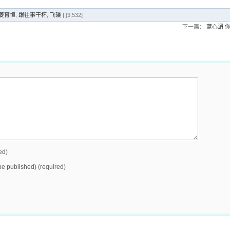
g 姜育恒
,
跟往事干杯
,
飞碟
| [3,532]
下一篇：
蓝心湄 
ed)
 be published) (required)