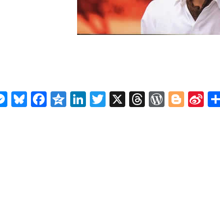
n
ms
elegram
Messenger
Bluesky
Facebook
Qzone
LinkedIn
Twitter
X
Threads
WordPr
Blog
Si
W