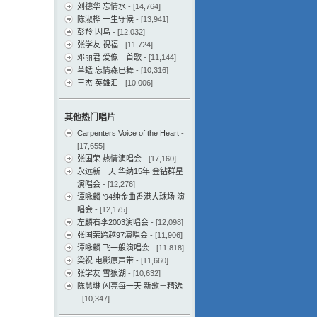
刘德华 忘情水
- [14,764]
陈淑桦 一生守候
- [13,941]
彭羚 囚鸟
- [12,032]
张学友 祝福
- [11,724]
邓丽君 爱像一首歌
- [11,144]
草蜢 忘情森巴舞
- [10,316]
王杰 英雄泪
- [10,006]
其他热门唱片
Carpenters Voice of the Heart
-
[17,655]
张国荣 热情演唱会
- [17,160]
永远新一天 华纳15年 金钻群星
演唱会
- [12,276]
谭咏麟 ’94纯金曲香港大球场 演
唱会
- [12,175]
左麟右李2003演唱会
- [12,098]
张国荣跨越97演唱会
- [11,906]
谭咏麟 飞一般演唱会
- [11,818]
梁祝 电影原声带
- [11,660]
张学友 雪狼湖
- [10,632]
陈慧琳 闪亮每一天 新歌＋精选
- [10,347]