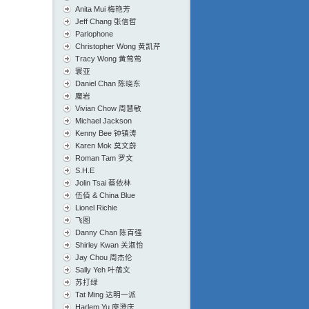
Anita Mui 梅艳芳
Jeff Chang 张信哲
Parlophone
Christopher Wong 黄凯芹
Tracy Wong 黄莺莺
寰亚
Daniel Chan 陈晓东
魔岩
Vivian Chow 周慧敏
Michael Jackson
Kenny Bee 钟镇涛
Karen Mok 莫文蔚
Roman Tam 罗文
S.H.E
Jolin Tsai 蔡依林
伍佰 & China Blue
Lionel Richie
飞图
Danny Chan 陈百强
Shirley Kwan 关淑怡
Jay Chou 周杰伦
Sally Yeh 叶蒨文
苏打绿
Tat Ming 达明一派
Harlem Yu 庾澄庆