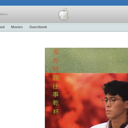
ilence
oad
Movies
Guestbook