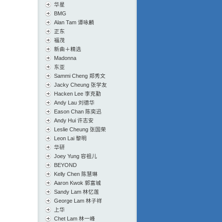
华星
BMG
Alan Tam 谭咏麟
正东
福茂
新曲＋精选
Madonna
东亚
Sammi Cheng 郑秀文
Jacky Cheung 张学友
Hacken Lee 李克勤
Andy Lau 刘德华
Eason Chan 陈奕迅
Andy Hui 许志安
Leslie Cheung 张国荣
Leon Lai 黎明
华研
Joey Yung 容祖儿
BEYOND
Kelly Chen 陈慧琳
Aaron Kwok 郭富城
Sandy Lam 林忆莲
George Lam 林子祥
上华
Chet Lam 林一峰