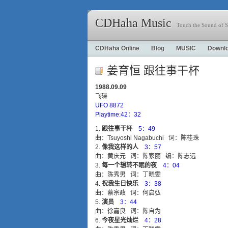
CDHaha Music
Touch the Sound of S
CDHaha Online
Blog
MUSIC
Downl
姜育恒 跟往事干杯
1988.09.09
飞碟
UFO 8872
Playtime:42：32
跟往事干杯
5：49
曲：Tsuyoshi Nagabuchi 词：陈桂珠
像我这样的人
3：57
曲：黄庆元 词：陈家丽 编：陈志远
每一个辗转不眠的夜
4：04
曲：陈秀男 词：丁晓雯
祝我生日快乐
3：38
曲：蔡宗政 词：何启弘
演员
3：44
曲：徐嘉良 词：陈自为
今夜星光灿烂
4：28