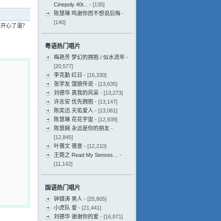
Cinepoly 40t...
- [135]
陈慧琳 鸣谢你而不想说后悔
-
[140]
你开心了湄？
粤语热门唱片
梅艳芳 梦幻的拥抱 / 似水流年
-
[20,577]
李克勤 红日
- [16,330]
张学友 饿狼传说
- [13,635]
刘德华 真我的风采
- [13,273]
许志安 优先拥抱
- [13,147]
陈奕迅 天佑爱人
- [13,061]
陈慧琳 花花宇宙
- [12,939]
陈慧娴 永远是你的朋友
-
[12,845]
叶蒨文 蒨意
- [12,210]
王菀之 Read My Senses…
-
[11,142]
国语热门唱片
钟镇涛 男人
- [25,805]
小虎队 爱
- [21,441]
刘德华 谢谢你的爱
- [16,871]