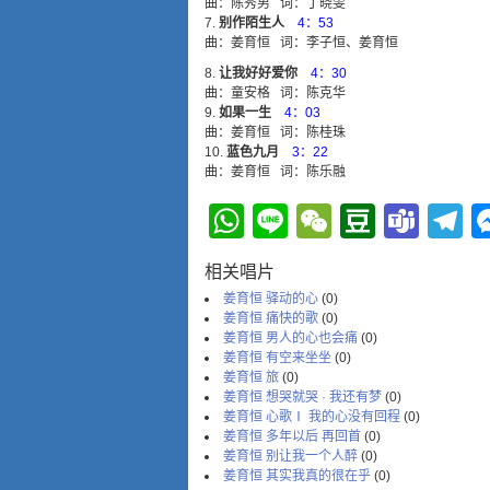
曲：陈秀男 词：丁晓雯
别作陌生人
4：53
曲：姜育恒 词：李子恒、姜育恒
让我好好爱你
4：30
曲：童安格 词：陈克华
如果一生
4：03
曲：姜育恒 词：陈桂珠
蓝色九月
3：22
曲：姜育恒 词：陈乐融
WhatsApp
Line
WeChat
Douba
Tea
T
相关唱片
姜育恒 驿动的心
(0)
姜育恒 痛快的歌
(0)
姜育恒 男人的心也会痛
(0)
姜育恒 有空来坐坐
(0)
姜育恒 旅
(0)
姜育恒 想哭就哭 · 我还有梦
(0)
姜育恒 心歌Ⅰ 我的心没有回程
(0)
姜育恒 多年以后 再回首
(0)
姜育恒 别让我一个人醉
(0)
姜育恒 其实我真的很在乎
(0)