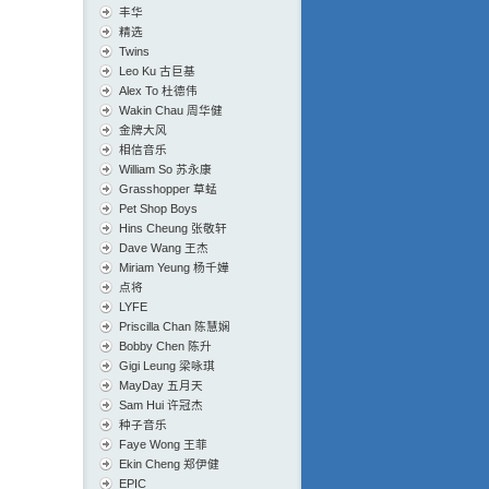
丰华
精选
Twins
Leo Ku 古巨基
Alex To 杜德伟
Wakin Chau 周华健
金牌大风
相信音乐
William So 苏永康
Grasshopper 草蜢
Pet Shop Boys
Hins Cheung 张敬轩
Dave Wang 王杰
Miriam Yeung 杨千嬅
点将
LYFE
Priscilla Chan 陈慧娴
Bobby Chen 陈升
Gigi Leung 梁咏琪
MayDay 五月天
Sam Hui 许冠杰
种子音乐
Faye Wong 王菲
Ekin Cheng 郑伊健
EPIC