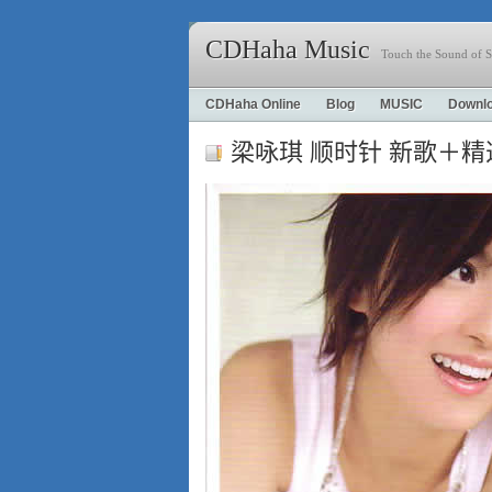
CDHaha Music
Touch the Sound of S
CDHaha Online
Blog
MUSIC
Downl
梁咏琪 顺时针 新歌＋精