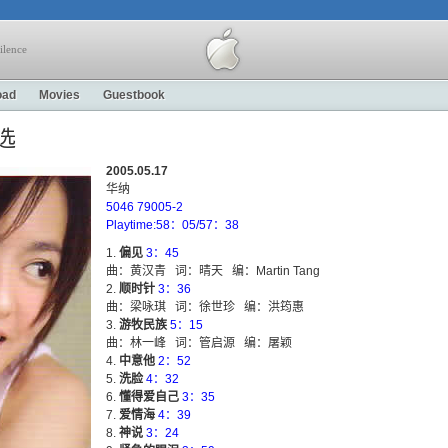
ilence
oad
Movies
Guestbook
选
2005.05.17
华纳
5046 79005-2
Playtime:58：05/57：38
偏见
3：45
曲：黄汉青 词：晴天 编：Martin Tang
顺时针
3：36
曲：梁咏琪 词：徐世珍 编：洪筠惠
游牧民族
5：15
曲：林一峰 词：管启源 编：屠颖
中意他
2：52
洗脸
4：32
懂得爱自己
3：35
爱情海
4：39
神说
3：24