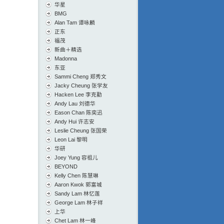
华星
BMG
Alan Tam 谭咏麟
正东
福茂
新曲＋精选
Madonna
东亚
Sammi Cheng 郑秀文
Jacky Cheung 张学友
Hacken Lee 李克勤
Andy Lau 刘德华
Eason Chan 陈奕迅
Andy Hui 许志安
Leslie Cheung 张国荣
Leon Lai 黎明
华研
Joey Yung 容祖儿
BEYOND
Kelly Chen 陈慧琳
Aaron Kwok 郭富城
Sandy Lam 林忆莲
George Lam 林子祥
上华
Chet Lam 林一峰