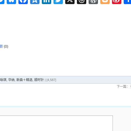
W
9首
(0)
 梁咏琪
,
华纳
,
新曲＋精选
,
顺时针
| [4,587]
下一篇：