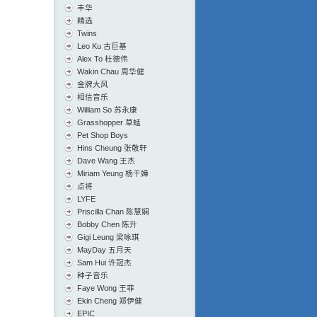
丰华
精选
Twins
Leo Ku 古巨基
Alex To 杜德伟
Wakin Chau 周华健
金牌大风
相信音乐
William So 苏永康
Grasshopper 草蜢
Pet Shop Boys
Hins Cheung 张敬轩
Dave Wang 王杰
Miriam Yeung 杨千嬅
点将
LYFE
Priscilla Chan 陈慧娴
Bobby Chen 陈升
Gigi Leung 梁咏琪
MayDay 五月天
Sam Hui 许冠杰
种子音乐
Faye Wong 王菲
Ekin Cheng 郑伊健
EPIC