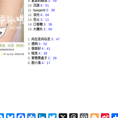
紧急的眼泪
3：59
沉迷
4：51
Spagetti
3：38
泪光
4：04
花火
3：11
口香糖
3：36
大魔头
3：00
向左走向右走
3：47
透明
3：02
我很好
4：41
短发
4：39
爱情黑盒子
2：28
胆小鬼
4：17
n
ms
elegram
Messenger
Bluesky
Facebook
Qzone
LinkedIn
Twitter
X
Threads
WordPr
Blog
Si