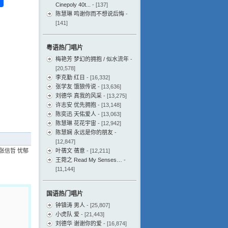
Cinepoly 40t...
- [137]
eibo
享
陈慧琳 鸣谢你而不想说后悔
-
[141]
粤语热门唱片
梅艳芳 梦幻的拥抱 / 似水流年
-
[20,578]
李克勤 红日
- [16,332]
张学友 饿狼传说
- [13,636]
刘德华 真我的风采
- [13,275]
许志安 优先拥抱
- [13,148]
陈奕迅 天佑爱人
- [13,063]
陈慧琳 花花宇宙
- [12,942]
陈慧娴 永远是你的朋友
-
[12,847]
张信哲 忧郁
叶蒨文 蒨意
- [12,211]
王菀之 Read My Senses…
-
[11,144]
国语热门唱片
钟镇涛 男人
- [25,807]
小虎队 爱
- [21,443]
刘德华 谢谢你的爱
- [16,874]