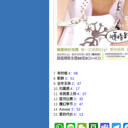
有时候
4：08
新鲜
3：51
全年无休
2：47
归属感
4：17
当我爱上你
4：07
拔河比赛
3：35
魔幻季节
3：47
Amour
3：52
爱的代价
4：13
WhatsApp
Line
WeChat
Douba
Tea
T