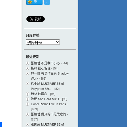
月度存档
月
度
存
最近更新
档
张镐哲 不是我不小心
- [44]
杨林 把心留住
- [54]
林一峰 粤语作品集 Shadow
Work
- [66]
徐小凤 MULTIVERSE of
Polygram 55t...
- [82]
杨林 玻璃心
- [94]
软硬 Soft Hard Mix 1
- [96]
Lionel Richie Live In Paris
-
[103]
张镐哲 我真的不是故意的
-
[137]
ess
ger
na
分
张国荣 MULTIVERSE of