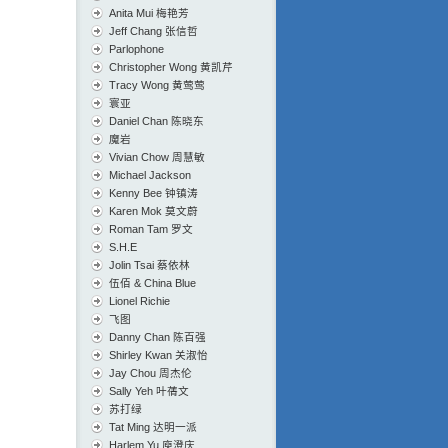
Anita Mui 梅艳芳
Jeff Chang 张信哲
Parlophone
Christopher Wong 黄凯芹
Tracy Wong 黄莺莺
寰亚
Daniel Chan 陈晓东
魔岩
Vivian Chow 周慧敏
Michael Jackson
Kenny Bee 钟镇涛
Karen Mok 莫文蔚
Roman Tam 罗文
S.H.E
Jolin Tsai 蔡依林
伍佰 & China Blue
Lionel Richie
飞图
Danny Chan 陈百强
Shirley Kwan 关淑怡
Jay Chou 周杰伦
Sally Yeh 叶蒨文
苏打绿
Tat Ming 达明一派
Harlem Yu 庾澄庆