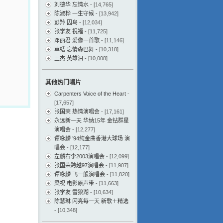
刘德华 忘情水
- [14,765]
陈淑桦 一生守候
- [13,942]
彭羚 囚鸟
- [12,034]
张学友 祝福
- [11,725]
邓丽君 爱像一首歌
- [11,146]
草蜢 忘情森巴舞
- [10,318]
王杰 英雄泪
- [10,008]
其他热门唱片
Carpenters Voice of the Heart
-
[17,657]
张国荣 热情演唱会
- [17,161]
永远新一天 华纳15年 金钻群星
演唱会
- [12,277]
谭咏麟 ’94纯金曲香港大球场 演
唱会
- [12,177]
左麟右李2003演唱会
- [12,099]
张国荣跨越97演唱会
- [11,907]
谭咏麟 飞一般演唱会
- [11,820]
梁祝 电影原声带
- [11,663]
张学友 雪狼湖
- [10,634]
陈慧琳 闪亮每一天 新歌＋精选
- [10,348]