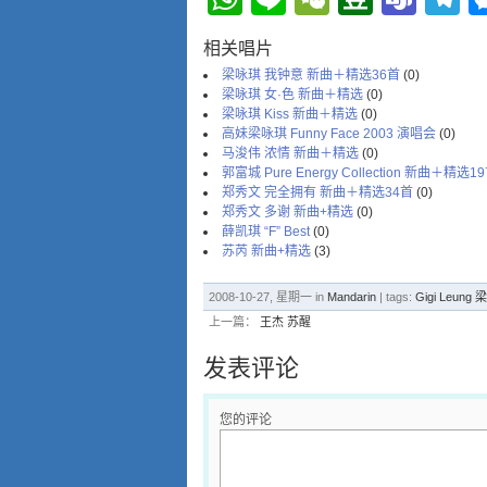
相关唱片
梁咏琪 我钟意 新曲＋精选36首
(0)
梁咏琪 女·色 新曲＋精选
(0)
梁咏琪 Kiss 新曲＋精选
(0)
高妹梁咏琪 Funny Face 2003 演唱会
(0)
马浚伟 浓情 新曲＋精选
(0)
郭富城 Pure Energy Collection 新曲＋精选1
郑秀文 完全拥有 新曲＋精选34首
(0)
郑秀文 多谢 新曲+精选
(0)
薛凯琪 “F” Best
(0)
苏芮 新曲+精选
(3)
2008-10-27, 星期一 in
Mandarin
| tags:
Gigi Leung
上一篇：
王杰 苏醒
发表评论
您的评论