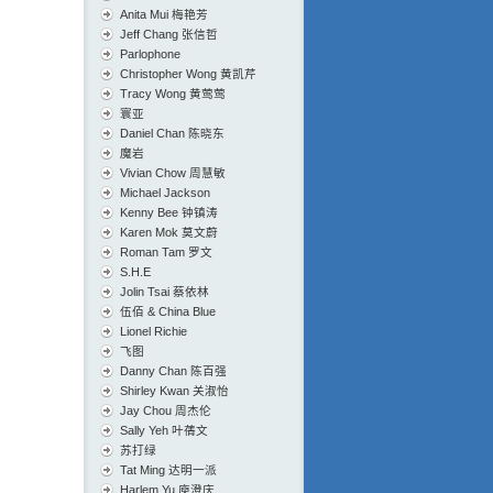
Anita Mui 梅艳芳
Jeff Chang 张信哲
Parlophone
Christopher Wong 黄凯芹
Tracy Wong 黄莺莺
寰亚
Daniel Chan 陈晓东
魔岩
Vivian Chow 周慧敏
Michael Jackson
Kenny Bee 钟镇涛
Karen Mok 莫文蔚
Roman Tam 罗文
S.H.E
Jolin Tsai 蔡依林
伍佰 & China Blue
Lionel Richie
飞图
Danny Chan 陈百强
Shirley Kwan 关淑怡
Jay Chou 周杰伦
Sally Yeh 叶蒨文
苏打绿
Tat Ming 达明一派
Harlem Yu 庾澄庆