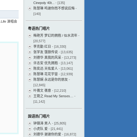
Cinepoly 40t...
- [135]
陈慧琳 鸣谢你而不想说后悔
-
[140]
 Life 演唱会
粤语热门唱片
梅艳芳 梦幻的拥抱 / 似水流年
-
[20,577]
李克勤 红日
- [16,330]
张学友 饿狼传说
- [13,635]
刘德华 真我的风采
- [13,273]
许志安 优先拥抱
- [13,147]
陈奕迅 天佑爱人
- [13,061]
陈慧琳 花花宇宙
- [12,939]
陈慧娴 永远是你的朋友
-
[12,845]
叶蒨文 蒨意
- [12,210]
王菀之 Read My Senses…
-
[11,142]
国语热门唱片
钟镇涛 男人
- [25,805]
小虎队 爱
- [21,441]
刘德华 谢谢你的爱
- [16,872]