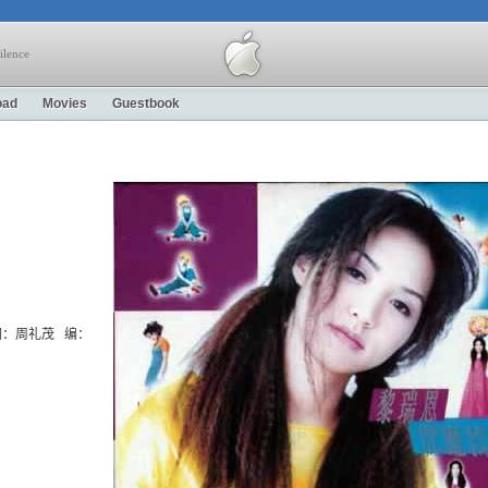
ilence
oad
Movies
Guestbook
uki 词：周礼茂 编：