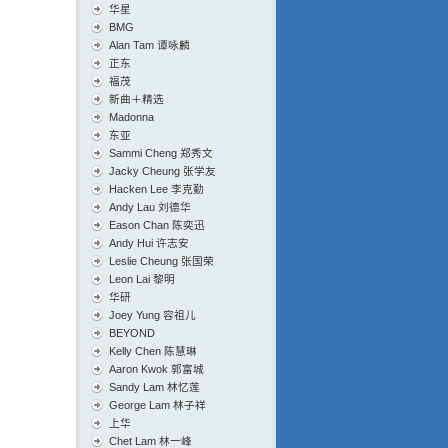
华星
BMG
Alan Tam 谭咏麟
正东
福茂
新曲＋精选
Madonna
东亚
Sammi Cheng 郑秀文
Jacky Cheung 张学友
Hacken Lee 李克勤
Andy Lau 刘德华
Eason Chan 陈奕迅
Andy Hui 许志安
Leslie Cheung 张国荣
Leon Lai 黎明
华研
Joey Yung 容祖儿
BEYOND
Kelly Chen 陈慧琳
Aaron Kwok 郭富城
Sandy Lam 林忆莲
George Lam 林子祥
上华
Chet Lam 林一峰