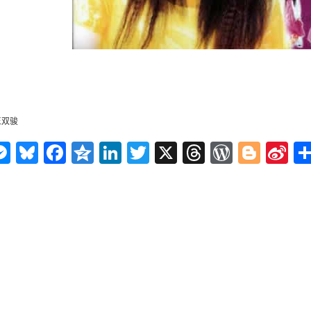
：王双骏
n
ms
elegram
Messenger
Bluesky
Facebook
Qzone
LinkedIn
Twitter
X
Threads
WordPr
Blog
Si
W