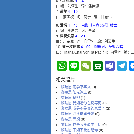
心心相印
4：37
曲/编：刘诺生 词：潘伟源
造梦
4：10
曲：蔡国权 词：简宁 编：甘志伟
爱情
4：43 电影《青春火花》插曲
曲/编：李启昌 词：李敏
庆祝失恋
4：20
曲：卢东尼 词：向雪怀 编：刘诺生
爱一次便够
4：02 黎瑞恩、草蜢合唱
曲：Thana Chai Vor Ra Pat 词：向雪怀 编
WhatsApp
Line
WeChat
Douba
Tea
T
相关唱片
黎瑞恩 雨季不再来
(0)
黎瑞恩 阳光路上
(0)
黎瑞恩 秘密
(1)
黎瑞恩 我知道你在说再见
(0)
黎瑞恩 我是不是真的恋爱了
(2)
黎瑞恩 我从这里开始
(0)
黎瑞恩 恩想
(0)
黎瑞恩 你是我生命中一切
(0)
黎瑞恩 不知不觉想起你
(0)