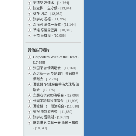
刘德华 忘情水
- [14,764]
陈淑桦 一生守候
- [13,941]
彭羚 囚鸟
- [12,032]
张学友 祝福
- [11,724]
邓丽君 爱像一首歌
- [11,144]
草蜢 忘情森巴舞
- [10,316]
王杰 英雄泪
- [10,006]
其他热门唱片
Carpenters Voice of the Heart
-
[17,655]
张国荣 热情演唱会
- [17,160]
永远新一天 华纳15年 金钻群星
演唱会
- [12,276]
谭咏麟 ’94纯金曲香港大球场 演
唱会
- [12,175]
左麟右李2003演唱会
- [12,098]
张国荣跨越97演唱会
- [11,906]
谭咏麟 飞一般演唱会
- [11,818]
梁祝 电影原声带
- [11,660]
张学友 雪狼湖
- [10,632]
陈慧琳 闪亮每一天 新歌＋精选
- [10,347]