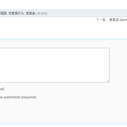
i 黎瑞恩
,
你爱我什么
,
宝丽金
| [5,621]
下一篇：
陈奕迅 Get A
ed)
 be published) (required)