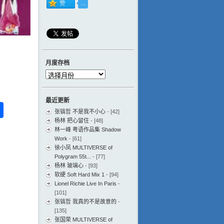
月度存档
月
度
存
最近更新
档
ess
ger
na
分
张镐哲 不是我不小心
- [42]
eibo
享
杨林 把心留住
- [48]
林一峰 粤语作品集 Shadow
Work
- [61]
徐小凤 MULTIVERSE of
Polygram 55t...
- [77]
杨林 玻璃心
- [93]
软硬 Soft Hard Mix 1
- [94]
Lionel Richie Live In Paris
-
[101]
张镐哲 我真的不是故意的
-
[135]
张国荣 MULTIVERSE of