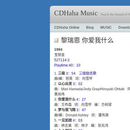
CDHaha Music
Touch the Sound of S
CDHaha Online
Blog
MUSIC
Downl
黎瑞恩 你爱我什么
1994
宝丽金
527114-2
Playtime:40：10
三级
3：54 三级励志歌
曲/编：垣英 词：向雪怀
以心出发
3：02
曲：Mari Hamada/Jody Gray/Hiroyuki Oht
黄尚伟
你爱我什么
4：27
曲：王祚森 词：向雪怀 编：方树梁
梦与我飞翔
3：47
曲/编：Donald Ashley 词：潘伟源
一见如故
4：03
曲：林志美 词：林夕 编：张兆鸿