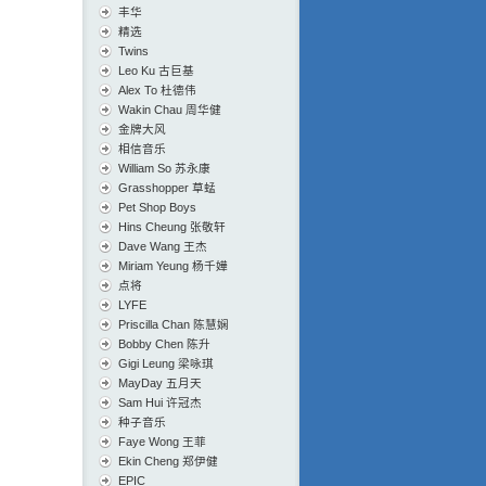
丰华
精选
Twins
Leo Ku 古巨基
Alex To 杜德伟
Wakin Chau 周华健
金牌大风
相信音乐
William So 苏永康
Grasshopper 草蜢
Pet Shop Boys
Hins Cheung 张敬轩
Dave Wang 王杰
Miriam Yeung 杨千嬅
点将
LYFE
Priscilla Chan 陈慧娴
Bobby Chen 陈升
Gigi Leung 梁咏琪
MayDay 五月天
Sam Hui 许冠杰
种子音乐
Faye Wong 王菲
Ekin Cheng 郑伊健
EPIC