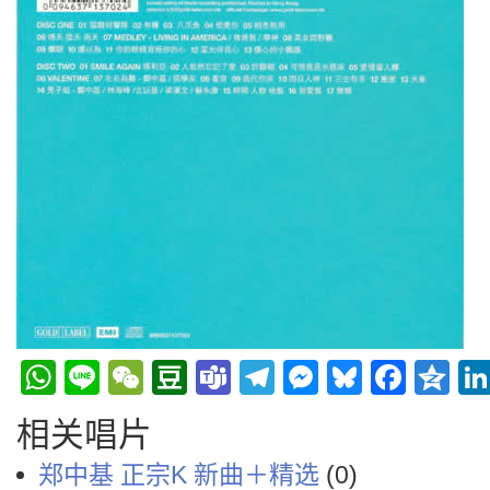
WhatsApp
Line
WeChat
Douban
Teams
Telegram
Messenge
Bluesky
Face
Q
相关唱片
郑中基 正宗K 新曲＋精选
(0)