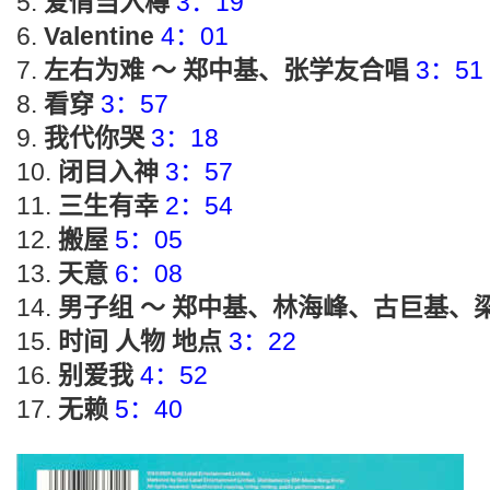
爱情当入樽
3：19
Valentine
4：01
左右为难 ～ 郑中基、张学友合唱
3：51
看穿
3：57
我代你哭
3：18
闭目入神
3：57
三生有幸
2：54
搬屋
5：05
天意
6：08
男子组 ～ 郑中基、林海峰、古巨基、
时间 人物 地点
3：22
别爱我
4：52
无赖
5：40