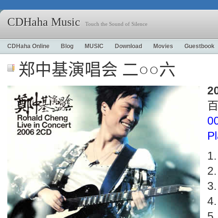
CDHaha Music
Touch the Sound of Silence
CDHaha Online
Blog
MUSIC
Download
Movies
Guestbook
郑中基演唱会 二○○六
2
0
P