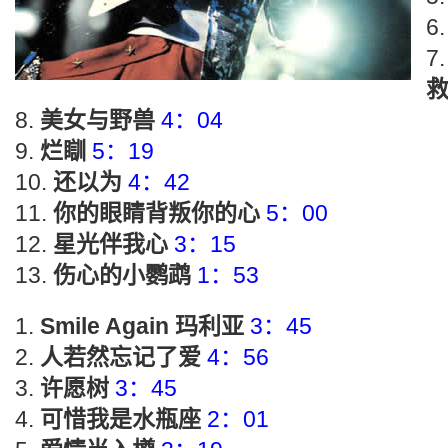
救
美女与野兽
4：04
烂瞓
5：19
还以为
4：42
你的眼睛背叛你的心
5：00
星光伴我心
3：15
伤心的小鹦鹉
1：53
Smile Again 玛利亚
3：45
人若然忘记了爱
4：56
许愿树
3：45
可惜我是水瓶座
2：01