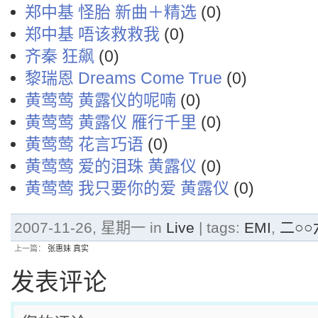
郑中基 怪胎 新曲＋精选
(0)
郑中基 唔该救救我
(0)
齐秦 狂飙
(0)
黎瑞恩 Dreams Come True
(0)
黄莺莺 黄露仪的呢喃
(0)
黄莺莺 黄露仪 雁行千里
(0)
黄莺莺 花言巧语
(0)
黄莺莺 爱的泪珠 黄露仪
(0)
黄莺莺 我只要你的爱 黄露仪
(0)
2007-11-26, 星期一 in
Live
| tags:
EMI
,
二○○
上一篇：
张惠妹 真实
发表评论