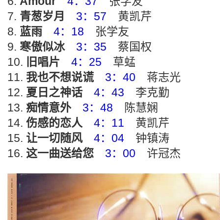
Amour
4：37
张学友
青葱岁月
3：57
黄凯芹
蓝雨
4：18
张学友
寒傲似冰
3：35
蔡国权
旧唱片
4：25
草蜢
我也不想说谎
3：40
蒋志光
夏日之神话
4：43
李克勤
痴情意外
3：48
陈慧娴
伤感的恋人
4：11
黄凯芹
让一切随风
4：04
钟镇涛
这一曲送给您
3：00
许冠杰