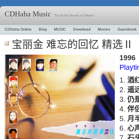
CDHaha Music
Touch the Sound of Silence
CDHaha Online
Blog
MUSIC
Download
Movies
Guestbook
宝丽金 难忘的回忆 精选Ⅱ
1996
Playt
酒
遥
仍
伴
月
心
石