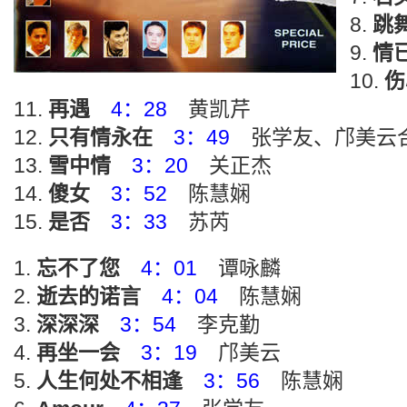
跳
情
伤
再遇
4：28
黄凯芹
只有情永在
3：49
张学友、邝美云
雪中情
3：20
关正杰
傻女
3：52
陈慧娴
是否
3：33
苏芮
忘不了您
4：01
谭咏麟
逝去的诺言
4：04
陈慧娴
深深深
3：54
李克勤
再坐一会
3：19
邝美云
人生何处不相逢
3：56
陈慧娴