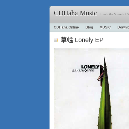
CDHaha Music
Touch the Sound of S
CDHaha Online
Blog
MUSIC
Downl
草蜢 Lonely EP