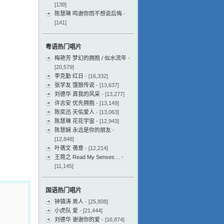
[139]
陈慧琳 鸣谢你而不想说后悔
-
[141]
粤语热门唱片
梅艳芳 梦幻的拥抱 / 似水流年
-
[20,579]
李克勤 红日
- [16,332]
张学友 饿狼传说
- [13,637]
刘德华 真我的风采
- [13,277]
许志安 优先拥抱
- [13,149]
陈奕迅 天佑爱人
- [13,063]
陈慧琳 花花宇宙
- [12,943]
陈慧娴 永远是你的朋友
-
[12,848]
叶蒨文 蒨意
- [12,214]
王菀之 Read My Senses…
-
[11,145]
国语热门唱片
钟镇涛 男人
- [25,808]
小虎队 爱
- [21,444]
刘德华 谢谢你的爱
- [16,874]