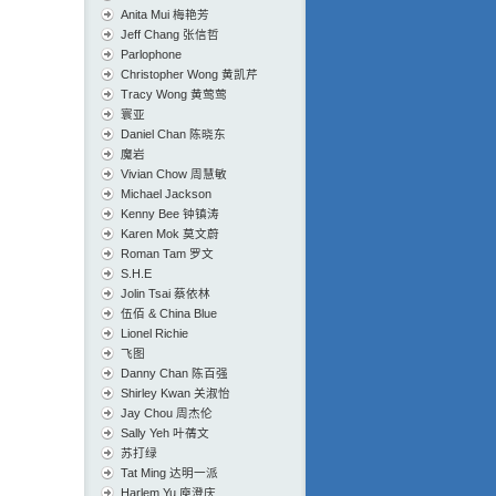
Anita Mui 梅艳芳
Jeff Chang 张信哲
Parlophone
Christopher Wong 黄凯芹
Tracy Wong 黄莺莺
寰亚
Daniel Chan 陈晓东
魔岩
Vivian Chow 周慧敏
Michael Jackson
Kenny Bee 钟镇涛
Karen Mok 莫文蔚
Roman Tam 罗文
S.H.E
Jolin Tsai 蔡依林
伍佰 & China Blue
Lionel Richie
飞图
Danny Chan 陈百强
Shirley Kwan 关淑怡
Jay Chou 周杰伦
Sally Yeh 叶蒨文
苏打绿
Tat Ming 达明一派
Harlem Yu 庾澄庆