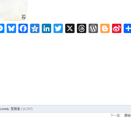
n
ms
elegram
Messenger
Bluesky
Facebook
Qzone
LinkedIn
Twitter
X
Threads
WordPr
Blog
Si
W
Lonely
,
宝丽金
| [4,197]
下一篇：
谭咏