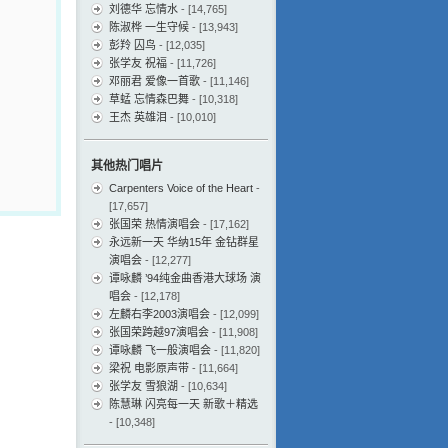
刘德华 忘情水
- [14,765]
陈淑桦 一生守候
- [13,943]
彭羚 囚鸟
- [12,035]
张学友 祝福
- [11,726]
邓丽君 爱像一首歌
- [11,146]
草蜢 忘情森巴舞
- [10,318]
王杰 英雄泪
- [10,010]
其他热门唱片
Carpenters Voice of the Heart
-
[17,657]
张国荣 热情演唱会
- [17,162]
永远新一天 华纳15年 金钻群星
演唱会
- [12,277]
谭咏麟 ’94纯金曲香港大球场 演
唱会
- [12,178]
左麟右李2003演唱会
- [12,099]
张国荣跨越97演唱会
- [11,908]
谭咏麟 飞一般演唱会
- [11,820]
梁祝 电影原声带
- [11,664]
张学友 雪狼湖
- [10,634]
陈慧琳 闪亮每一天 新歌＋精选
- [10,348]