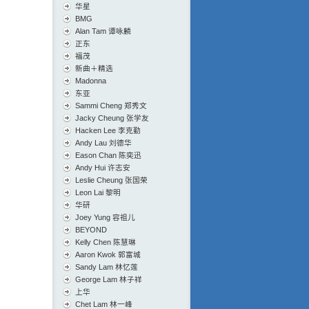
华星
BMG
Alan Tam 谭咏麟
正东
福茂
新曲＋精选
Madonna
东亚
Sammi Cheng 郑秀文
Jacky Cheung 张学友
Hacken Lee 李克勤
Andy Lau 刘德华
Eason Chan 陈奕迅
Andy Hui 许志安
Leslie Cheung 张国荣
Leon Lai 黎明
华研
Joey Yung 容祖儿
BEYOND
Kelly Chen 陈慧琳
Aaron Kwok 郭富城
Sandy Lam 林忆莲
George Lam 林子祥
上华
Chet Lam 林一峰