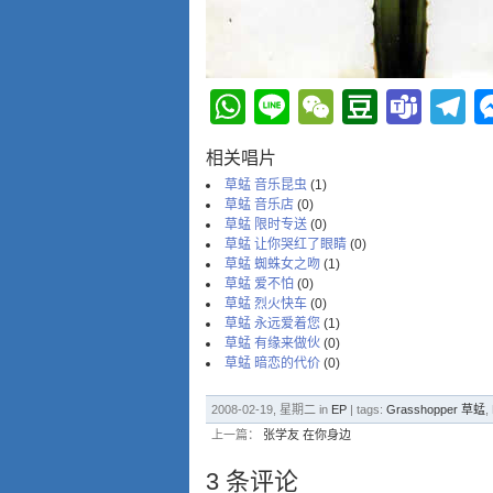
WhatsApp
Line
WeChat
Douba
Tea
T
相关唱片
草蜢 音乐昆虫
(1)
草蜢 音乐店
(0)
草蜢 限时专送
(0)
草蜢 让你哭红了眼睛
(0)
草蜢 蜘蛛女之吻
(1)
草蜢 爱不怕
(0)
草蜢 烈火快车
(0)
草蜢 永远爱着您
(1)
草蜢 有缘来做伙
(0)
草蜢 暗恋的代价
(0)
2008-02-19, 星期二 in
EP
| tags:
Grasshopper 草蜢
,
上一篇：
张学友 在你身边
3 条评论