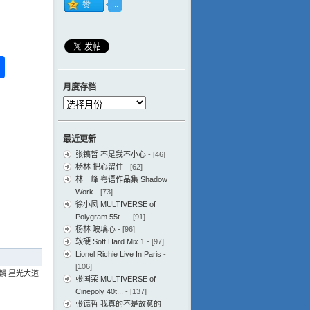
ess
ger
na
分
eibo
享
月度存档
月
度
存
最近更新
档
张镐哲 不是我不小心
- [46]
杨林 把心留住
- [62]
林一峰 粤语作品集 Shadow
Work
- [73]
徐小凤 MULTIVERSE of
Polygram 55t...
- [91]
杨林 玻璃心
- [96]
软硬 Soft Hard Mix 1
- [97]
Lionel Richie Live In Paris
-
[106]
麟 星光大道
张国荣 MULTIVERSE of
Cinepoly 40t...
- [137]
张镐哲 我真的不是故意的
-