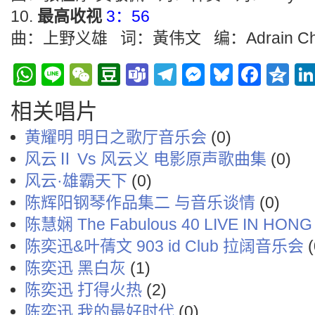
最高收视
3：56
曲：上野义雄 词：黃伟文 编：Adrain Ch
WhatsApp
Line
WeChat
Douban
Teams
Telegram
Messenge
Bluesky
Face
Q
相关唱片
黄耀明 明日之歌厅音乐会
(0)
风云Ⅱ Vs 风云义 电影原声歌曲集
(0)
风云·雄霸天下
(0)
陈辉阳钢琴作品集二 与音乐谈情
(0)
陈慧娴 The Fabulous 40 LIVE IN HON
陈奕迅&叶蒨文 903 id Club 拉阔音乐会
(
陈奕迅 黑白灰
(1)
陈奕迅 打得火热
(2)
陈奕迅 我的最好时代
(0)