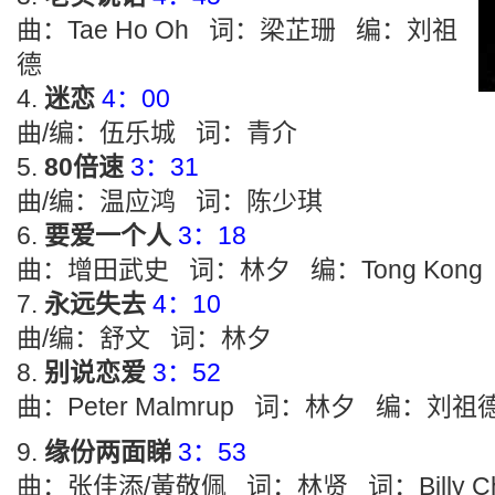
曲：Tae Ho Oh 词：梁芷珊 编：刘祖
德
迷恋
4：00
曲/编：伍乐城 词：青介
80倍速
3：31
曲/编：温应鸿 词：陈少琪
要爱一个人
3：18
曲：增田武史 词：林夕 编：Tong Kong
永远失去
4：10
曲/编：舒文 词：林夕
别说恋爱
3：52
曲：Peter Malmrup 词：林夕 编：刘祖
缘份两面睇
3：53
曲：张佳添/黃敬佩 词：林贤 词：Billy C