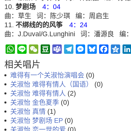
梦剧场
4：04
曲：草生 词：陈少琪 编：周启生
不绑线的的风筝
4：24
曲：J.Duval/G.Lunghini 词：潘源良 
WhatsApp
Line
WeChat
Douban
Teams
Telegram
Messenge
Bluesky
Face
Q
相关唱片
难得有一个关淑怡演唱会
(0)
关淑怡 难得有情人（国语）
(0)
关淑怡 难得有情人
(2)
关淑怡 金色夏季
(0)
关淑怡 真情
(1)
关淑怡 梦剧场 EP
(0)
关淑怡 恋一世的爱
(0)