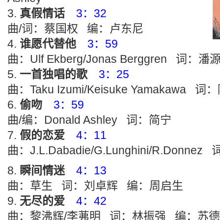
真假情话
3：32
曲/词：蔡国权 编：卢东尼
谁愿代替他
3：59
曲：Ulf Ekberg/Jonas Berggren 
一首独唱的歌
3：25
曲：Taku Izumi/Keisuke Yamakaw
偷吻
3：59
曲/编：Donald Ashley 词：简宁
假的恋爱
4：11
曲：J.L.Dabadie/G.Lunghini/R.Do
瞬间情迷
4：13
曲：草生 词：刘卓辉 编：周启生
无尽的爱
4：42
曲：黎沸辉/李茀明 词：林振强 编：苏