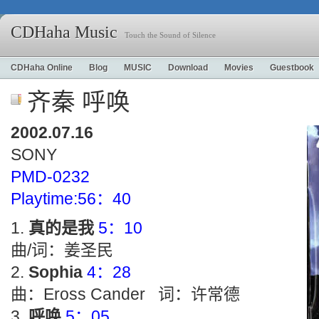
CDHaha Music
Touch the Sound of Silence
CDHaha Online
Blog
MUSIC
Download
Movies
Guestbook
齐秦 呼唤
2002.07.16
SONY
PMD-0232
Playtime:56：40
真的是我
5：10
曲/词：姜圣民
Sophia
4：28
曲：Eross Cander 词：许常德
呼唤
5：05