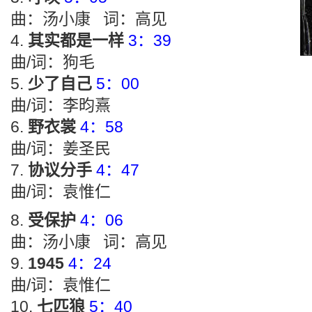
曲：汤小康 词：高见
其实都是一样
3：39
曲/词：狗毛
少了自己
5：00
曲/词：李昀熹
野衣裳
4：58
曲/词：姜圣民
协议分手
4：47
曲/词：袁惟仁
受保护
4：06
曲：汤小康 词：高见
1945
4：24
曲/词：袁惟仁
七匹狼
5：40