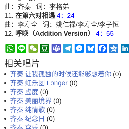
曲：齐秦 词：李格弟
在第六对相遇
4：24
曲：李寿全 词：姚仁禄/李寿全/李子恒
呼唤（Addition Version）
4：55
WhatsApp
Line
WeChat
Douban
Teams
Telegram
Messenge
Bluesky
Face
Q
相关唱片
齐秦 让我孤独的时候还能够想着你
(0)
齐秦 虹乐团 Longer
(0)
齐秦 虚度
(0)
齐秦 美丽境界
(0)
齐秦 纯情歌
(0)
齐秦 纪念日
(0)
齐秦 穿乐
(0)