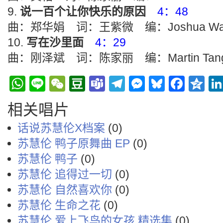
说一百个让你快乐的原因
4：48
曲：郑华娟 词：王紫微 编：Joshua Wa
写在沙里面
4：29
曲：刚泽斌 词：陈家丽 编：Martin Tan
WhatsApp
Line
WeChat
Douban
Teams
Telegram
Messenge
Bluesky
Face
Q
相关唱片
话说苏慧伦X档案
(0)
苏慧伦 鸭子原舞曲 EP
(0)
苏慧伦 鸭子
(0)
苏慧伦 追得过一切
(0)
苏慧伦 自然喜欢你
(0)
苏慧伦 生命之花
(0)
苏慧伦 爱上飞鸟的女孩 精选集
(0)