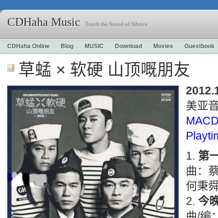
CDHaha Music
Touch the Sound of Silence
CDHaha Online
Blog
MUSIC
Download
Movies
Guestbook
草蜢 × 软硬 山顶嘅朋友
2012.
美亚
MACD
Playt
第
曲：蔡
何秉
今
曲/编