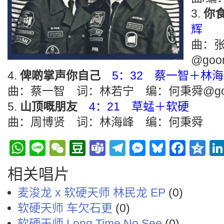
你
辉
曲：
@goo
俾啲掌声你自己
5：32 蔡一智＋林
曲：蔡一智 词：林若宁 编：何秉舜@goo
山顶嘅朋友
4：21 草蜢＋软硬
曲：周博贤 词：林海峰 编：何秉舜
WhatsApp
Line
WeChat
Douban
Teams
Telegram
Messenge
Bluesky
Face
Q
相关唱片
麦浚龙 x 软硬天师 林民龙 EP
(0)
软硬天师 车欠石更
(0)
软硬天师 Long Time No See
(0)