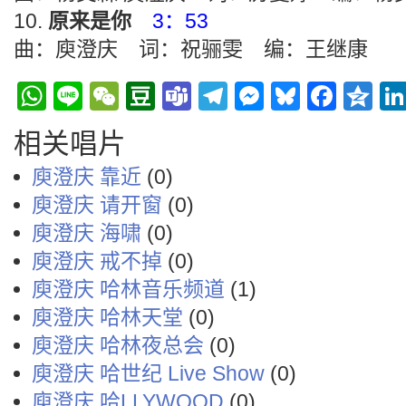
原来是你
3：53
曲：庾澄庆 词：祝骊雯 编：王继康
WhatsApp
Line
WeChat
Douban
Teams
Telegram
Messenge
Bluesky
Face
Q
相关唱片
庾澄庆 靠近
(0)
庾澄庆 请开窗
(0)
庾澄庆 海啸
(0)
庾澄庆 戒不掉
(0)
庾澄庆 哈林音乐频道
(1)
庾澄庆 哈林天堂
(0)
庾澄庆 哈林夜总会
(0)
庾澄庆 哈世纪 Live Show
(0)
庾澄庆 哈LLYWOOD
(0)