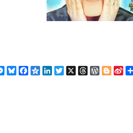
曲
n
ms
elegram
Messenger
Bluesky
Facebook
Qzone
LinkedIn
Twitter
X
Threads
WordPr
Blog
Si
W