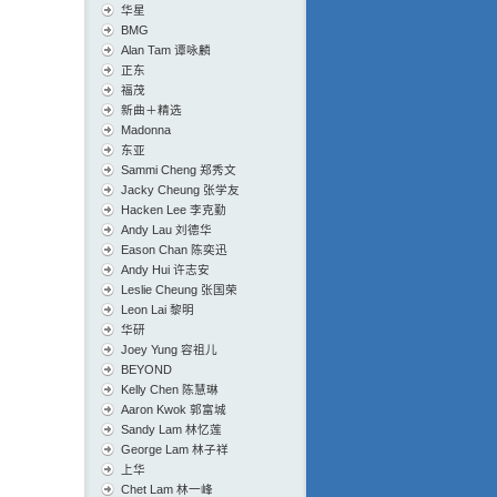
华星
BMG
Alan Tam 谭咏麟
正东
福茂
新曲＋精选
Madonna
东亚
Sammi Cheng 郑秀文
Jacky Cheung 张学友
Hacken Lee 李克勤
Andy Lau 刘德华
Eason Chan 陈奕迅
Andy Hui 许志安
Leslie Cheung 张国荣
Leon Lai 黎明
华研
Joey Yung 容祖儿
BEYOND
Kelly Chen 陈慧琳
Aaron Kwok 郭富城
Sandy Lam 林忆莲
George Lam 林子祥
上华
Chet Lam 林一峰