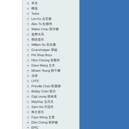
丰华
精选
Twins
Leo Ku 古巨基
Alex To 杜德伟
Wakin Chau 周华健
金牌大风
相信音乐
William So 苏永康
Grasshopper 草蜢
Pet Shop Boys
Hins Cheung 张敬轩
Dave Wang 王杰
Miriam Yeung 杨千嬅
点将
LYFE
Priscilla Chan 陈慧娴
Bobby Chen 陈升
Gigi Leung 梁咏琪
MayDay 五月天
Sam Hui 许冠杰
种子音乐
Faye Wong 王菲
Ekin Cheng 郑伊健
EPIC