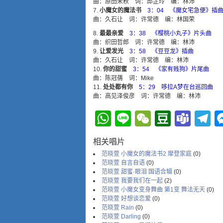
曲：原田未秋 词：邱芷玲 编：林沛
小魔女的魔法书
3：04 《魔女宅急便》插
曲：久石让 词：许常德 编：林国荣
最最亲爱
3：38 《樱桃小丸子》片头曲
曲：织田哲郎 词：许常德 编：林沛
让爱发光
3：58 《豆豆龙》插曲
曲：久石让 词：许常德 编：林沛
你的甜蜜
3：54 《家有贱狗》片尾曲
曲：陈冠蒨 词：Mike
处处都有你
5：29 哆拉A梦在台巡回曲
曲：高见泽俊彦 词：许常德 编：林沛
WhatsApp
Line
WeChat
Douba
Tea
T
相关唱片
范晓萱 小魔女的魔法书2 摩登家庭
(0)
范晓萱 自言自语
(0)
范晓萱 甜蜜·眼泪 国语合辑
(0)
范晓萱 我要我们在一起
(2)
范晓萱 小魔女变身舞曲 第1变 舞法无天
(0)
范晓萱 好想谈恋爱
(0)
范晓萱 Rain
(0)
范晓萱 Darling
(0)