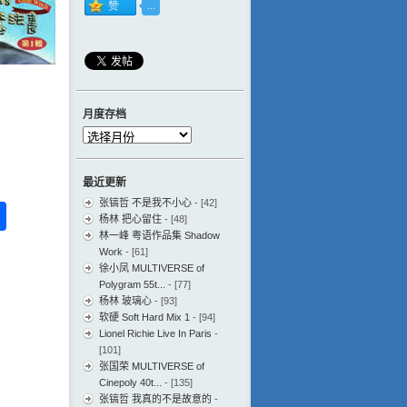
月度存档
月
度
存
最近更新
档
张镐哲 不是我不小心
- [42]
ess
ger
na
分
杨林 把心留住
- [48]
eibo
享
林一峰 粤语作品集 Shadow
Work
- [61]
徐小凤 MULTIVERSE of
Polygram 55t...
- [77]
杨林 玻璃心
- [93]
软硬 Soft Hard Mix 1
- [94]
Lionel Richie Live In Paris
-
[101]
张国荣 MULTIVERSE of
Cinepoly 40t...
- [135]
张镐哲 我真的不是故意的
-