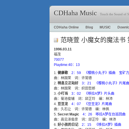
CDHaha Music
Touch the Sound of S
CDHaha Online
Blog
MUSIC
Downl
范晓萱 小魔女的魔法书 
1996.03.11
福茂
70077
Playtime:40：13
健康歌
2：59 《樱桃小丸子》插曲 宝矿
曲：林国荣 词：许常德
稍息立正站好
3：21 《樱桃小丸子》片尾
曲：林国荣 词：织田哲郎
小叮当
3：02 《哆拉A梦》片头曲
曲：菊池俊辅 词：邱芷玲 编：林沛
豆豆龙
4：07 《豆豆龙》片尾曲
曲：久石让 词：许常德 编：林佩
Secret Magic
4：26 哆拉A梦在台巡回曲
曲：高见泽俊彦 词：邱芷玲 编：林沛
好小孩的日记
2：15 《哆拉A梦》插曲