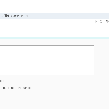
书
,
福茂
,
范晓萱
| [4,131]
下一篇：
郑
ed)
 be published) (required)