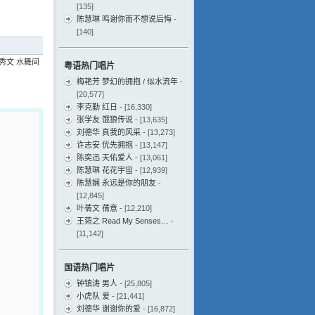
[135]
陈慧琳 鸣谢你而不想说后悔
-
[140]
秀文 水舞间
粤语热门唱片
梅艳芳 梦幻的拥抱 / 似水流年
-
[20,577]
李克勤 红日
- [16,330]
张学友 饿狼传说
- [13,635]
刘德华 真我的风采
- [13,273]
许志安 优先拥抱
- [13,147]
陈奕迅 天佑爱人
- [13,061]
陈慧琳 花花宇宙
- [12,939]
陈慧娴 永远是你的朋友
-
[12,845]
叶蒨文 蒨意
- [12,210]
王菀之 Read My Senses…
-
[11,142]
国语热门唱片
钟镇涛 男人
- [25,805]
小虎队 爱
- [21,441]
刘德华 谢谢你的爱
- [16,872]