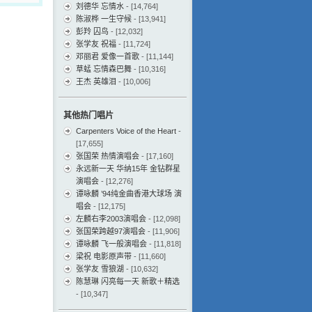
刘德华 忘情水
- [14,764]
陈淑桦 一生守候
- [13,941]
彭羚 囚鸟
- [12,032]
张学友 祝福
- [11,724]
邓丽君 爱像一首歌
- [11,144]
草蜢 忘情森巴舞
- [10,316]
王杰 英雄泪
- [10,006]
其他热门唱片
Carpenters Voice of the Heart
-
[17,655]
张国荣 热情演唱会
- [17,160]
永远新一天 华纳15年 金钻群星
演唱会
- [12,276]
谭咏麟 ’94纯金曲香港大球场 演
唱会
- [12,175]
左麟右李2003演唱会
- [12,098]
张国荣跨越97演唱会
- [11,906]
谭咏麟 飞一般演唱会
- [11,818]
梁祝 电影原声带
- [11,660]
张学友 雪狼湖
- [10,632]
陈慧琳 闪亮每一天 新歌＋精选
- [10,347]