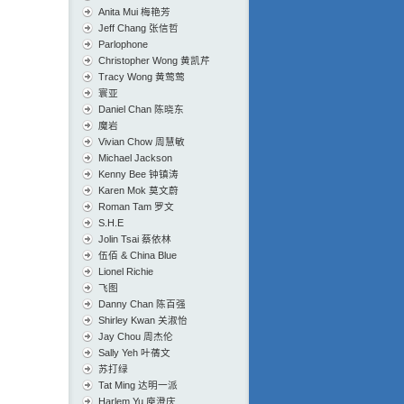
Anita Mui 梅艳芳
Jeff Chang 张信哲
Parlophone
Christopher Wong 黄凯芹
Tracy Wong 黄莺莺
寰亚
Daniel Chan 陈晓东
魔岩
Vivian Chow 周慧敏
Michael Jackson
Kenny Bee 钟镇涛
Karen Mok 莫文蔚
Roman Tam 罗文
S.H.E
Jolin Tsai 蔡依林
伍佰 & China Blue
Lionel Richie
飞图
Danny Chan 陈百强
Shirley Kwan 关淑怡
Jay Chou 周杰伦
Sally Yeh 叶蒨文
苏打绿
Tat Ming 达明一派
Harlem Yu 庾澄庆