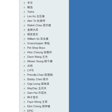
丰华
精选
Twins
Leo Ku 古巨基
Alex To 杜德伟
Wakin Chau 周华健
金牌大风
相信音乐
William So 苏永康
Grasshopper 草蜢
Pet Shop Boys
Hins Cheung 张敬轩
Dave Wang 王杰
Miriam Yeung 杨千嬅
点将
LYFE
Priscilla Chan 陈慧娴
Bobby Chen 陈升
Gigi Leung 梁咏琪
MayDay 五月天
Sam Hui 许冠杰
种子音乐
Faye Wong 王菲
Ekin Cheng 郑伊健
EPIC