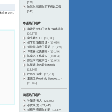
[139]
陈慧琳 鸣谢你而不想说后悔
-
[141]
演唱会 2015
粤语热门唱片
梅艳芳 梦幻的拥抱 / 似水流年
-
[20,579]
李克勤 红日
- [16,333]
张学友 饿狼传说
- [13,638]
刘德华 真我的风采
- [13,278]
许志安 优先拥抱
- [13,149]
陈奕迅 天佑爱人
- [13,064]
陈慧琳 花花宇宙
- [12,943]
陈慧娴 永远是你的朋友
-
[12,848]
叶蒨文 蒨意
- [12,214]
王菀之 Read My Senses…
-
[11,145]
国语热门唱片
钟镇涛 男人
- [25,809]
小虎队 爱
- [21,445]
刘德华 谢谢你的爱
- [16,874]