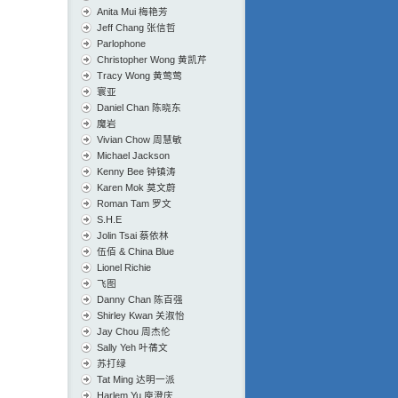
Anita Mui 梅艳芳
Jeff Chang 张信哲
Parlophone
Christopher Wong 黄凯芹
Tracy Wong 黄莺莺
寰亚
Daniel Chan 陈晓东
魔岩
Vivian Chow 周慧敏
Michael Jackson
Kenny Bee 钟镇涛
Karen Mok 莫文蔚
Roman Tam 罗文
S.H.E
Jolin Tsai 蔡依林
伍佰 & China Blue
Lionel Richie
飞图
Danny Chan 陈百强
Shirley Kwan 关淑怡
Jay Chou 周杰伦
Sally Yeh 叶蒨文
苏打绿
Tat Ming 达明一派
Harlem Yu 庾澄庆