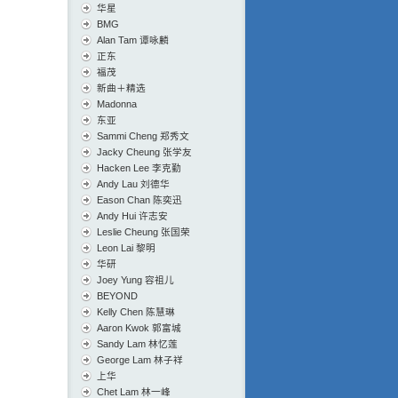
华星
BMG
Alan Tam 谭咏麟
正东
福茂
新曲＋精选
Madonna
东亚
Sammi Cheng 郑秀文
Jacky Cheung 张学友
Hacken Lee 李克勤
Andy Lau 刘德华
Eason Chan 陈奕迅
Andy Hui 许志安
Leslie Cheung 张国荣
Leon Lai 黎明
华研
Joey Yung 容祖儿
BEYOND
Kelly Chen 陈慧琳
Aaron Kwok 郭富城
Sandy Lam 林忆莲
George Lam 林子祥
上华
Chet Lam 林一峰