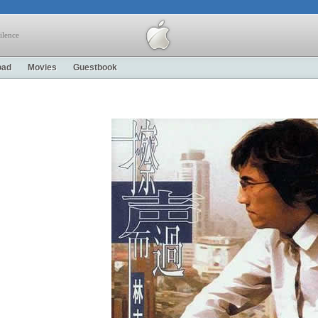
ilence
oad
Movies
Guestbook