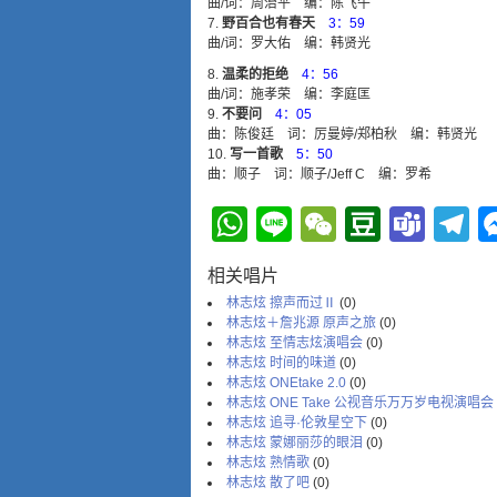
曲/词：周治平 编：陈飞午
野百合也有春天
3：59
曲/词：罗大佑 编：韩贤光
温柔的拒绝
4：56
曲/词：施孝荣 编：李庭匡
不要问
4：05
曲：陈俊廷 词：厉曼婷/郑柏秋 编：韩贤光
写一首歌
5：50
曲：顺子 词：顺子/Jeff C 编：罗希
WhatsApp
Line
WeChat
Douba
Tea
T
相关唱片
林志炫 擦声而过Ⅱ
(0)
林志炫＋詹兆源 原声之旅
(0)
林志炫 至情志炫演唱会
(0)
林志炫 时间的味道
(0)
林志炫 ONEtake 2.0
(0)
林志炫 ONE Take 公视音乐万万岁电视演唱会
林志炫 追寻·伦敦星空下
(0)
林志炫 蒙娜丽莎的眼泪
(0)
林志炫 熟情歌
(0)
林志炫 散了吧
(0)