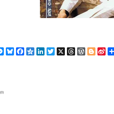
n
ms
elegram
Messenger
Bluesky
Facebook
Qzone
LinkedIn
Twitter
X
Threads
WordPr
Blog
Si
W
(0)