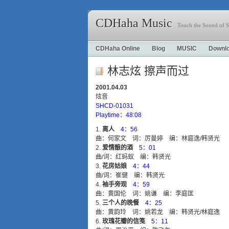
CDHaha Music
Touch the Sound of S
CDHaha Online
Blog
MUSIC
Downl
林志炫 擦声而过
2001.04.03
炫音
SHCD-01031
Playtime：48:08
离人
4：56
曲：何家文 词：厉曼婷 编：林庭逸/韩贤光
爱情酿的酒
5：01
曲/词：红蚂蚁 编：韩贤光
花房姑娘
4：44
曲/词：崔健 编：韩贤光
袖手旁观
4：59
曲：黄国伦 词：姚谦 编：李庭匡
三个人的晚餐
4：25
曲：黄韵玲 词：姚若龙 编：韩贤光/林庭逸
玫瑰花瓣的信笺
5：11