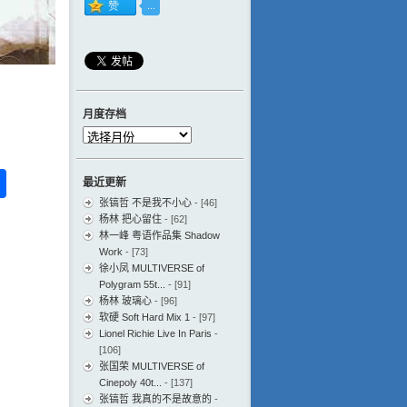
月度存档
月
度
存
ess
ger
na
分
最近更新
档
eibo
享
张镐哲 不是我不小心
- [46]
杨林 把心留住
- [62]
林一峰 粤语作品集 Shadow
Work
- [73]
徐小凤 MULTIVERSE of
Polygram 55t...
- [91]
杨林 玻璃心
- [96]
软硬 Soft Hard Mix 1
- [97]
Lionel Richie Live In Paris
-
[106]
张国荣 MULTIVERSE of
Cinepoly 40t...
- [137]
张镐哲 我真的不是故意的
-