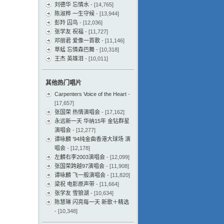
刘德华 忘情水
- [14,765]
陈淑桦 一生守候
- [13,944]
彭羚 囚鸟
- [12,036]
张学友 祝福
- [11,727]
邓丽君 爱像一首歌
- [11,146]
草蜢 忘情森巴舞
- [10,318]
王杰 英雄泪
- [10,011]
其他热门唱片
Carpenters Voice of the Heart
-
[17,657]
张国荣 热情演唱会
- [17,162]
永远新一天 华纳15年 金钻群星
演唱会
- [12,277]
谭咏麟 ’94纯金曲香港大球场 演
唱会
- [12,178]
左麟右李2003演唱会
- [12,099]
张国荣跨越97演唱会
- [11,908]
谭咏麟 飞一般演唱会
- [11,820]
梁祝 电影原声带
- [11,664]
张学友 雪狼湖
- [10,634]
陈慧琳 闪亮每一天 新歌＋精选
- [10,348]