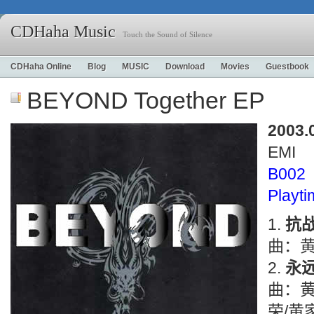
CDHaha Music
Touch the Sound of Silence
CDHaha Online
Blog
MUSIC
Download
Movies
Guestbook
BEYOND Together EP
2003.
EMI
B002
Playt
抗
曲：黄
永远
曲：黄
荣/黄