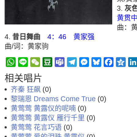
灰色
黄贯
曲：黄
昔日舞曲
4：46 黄家强
曲/词：黄家驹
WhatsApp
Line
WeChat
Douban
Teams
Telegram
Messenge
Bluesky
Face
Q
相关唱片
齐秦 狂飙
(0)
黎瑞恩 Dreams Come True
(0)
黄莺莺 黄露仪的呢喃
(0)
黄莺莺 黄露仪 雁行千里
(0)
黄莺莺 花言巧语
(0)
黄莺莺 爱的泪珠 黄露仪
(0)