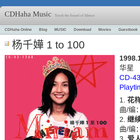
CDHaha Music
Touch the Sound of Silence
CDHaha Online
Blog
MUSIC
Download
Movies
Guestbook
杨千嬅 1 to 100
1998.
华星
CD-43
Playt
花
曲/编
继
曲/编
爱