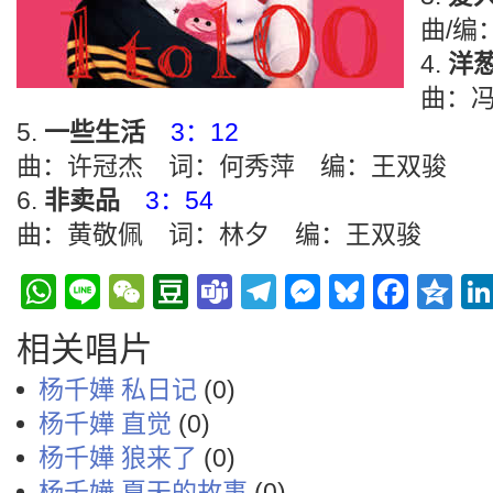
曲/编
洋
曲：
一些生活
3：12
曲：许冠杰 词：何秀萍 编：王双骏
非卖品
3：54
曲：黄敬佩 词：林夕 编：王双骏
WhatsApp
Line
WeChat
Douban
Teams
Telegram
Messenge
Bluesky
Face
Q
相关唱片
杨千嬅 私日记
(0)
杨千嬅 直觉
(0)
杨千嬅 狼来了
(0)
杨千嬅 夏天的故事
(0)