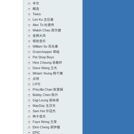
丰华
精选
Twins
Leo Ku 古巨基
Alex To 杜德伟
Wakin Chau 周华健
金牌大风
相信音乐
William So 苏永康
Grasshopper 草蜢
Pet Shop Boys
Hins Cheung 张敬轩
Dave Wang 王杰
Miriam Yeung 杨千嬅
点将
LYFE
Priscilla Chan 陈慧娴
Bobby Chen 陈升
Gigi Leung 梁咏琪
MayDay 五月天
Sam Hui 许冠杰
种子音乐
Faye Wong 王菲
Ekin Cheng 郑伊健
EPIC