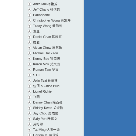
Anita Mui 梅艳芳
Jeff Chang 张信哲
Parlophone
Christopher Wong 黄凯芹
Tracy Wong 黄莺莺
寰亚
Daniel Chan 陈晓东
魔岩
Vivian Chow 周慧敏
Michael Jackson
Kenny Bee 钟镇涛
Karen Mok 莫文蔚
Roman Tam 罗文
S.H.E
Jolin Tsai 蔡依林
伍佰 & China Blue
Lionel Richie
飞图
Danny Chan 陈百强
Shirley Kwan 关淑怡
Jay Chou 周杰伦
Sally Yeh 叶蒨文
苏打绿
Tat Ming 达明一派
Harlem Yu 庾澄庆