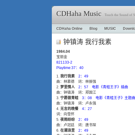
CDHaha Music
Touch the Sound of S
CDHaha Online
Blog
MUSIC
Downl
钟镇涛 我行我素
1984.04
宝丽金
821133-2
Playtime:37：40
我行我素
2：49
曲：林慕德 词：林振强
梦里情人
2：57 电影《青蛙王子》插曲
曲：钟镇涛 词：郑国江
宁愿做青蛙
3：08 电影《青蛙王子》主题
曲：钟镇涛 词：卢永强
无言的晚餐
4：27
词：向雪怀
夜雨纷纷
2：49
曲：卢冠廷 词：唐书琛
在潮浪里
2：49