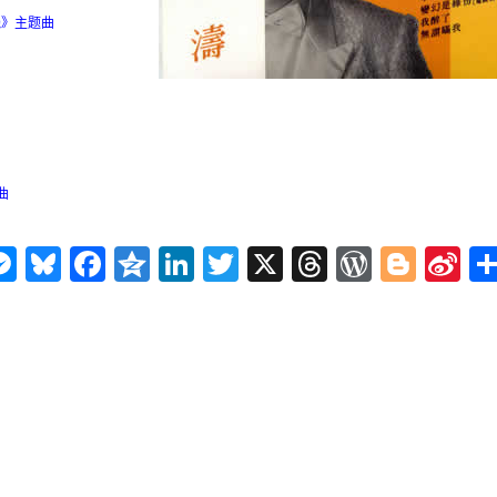
线》主题曲
曲
n
ms
elegram
Messenger
Bluesky
Facebook
Qzone
LinkedIn
Twitter
X
Threads
WordPr
Blog
Si
W