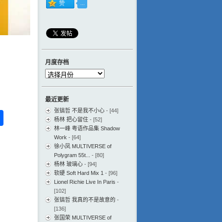
月度存档
月
度
存
最近更新
档
张镐哲 不是我不小心
- [44]
ess
ger
na
分
杨林 把心留住
- [52]
eibo
享
林一峰 粤语作品集 Shadow
Work
- [64]
徐小凤 MULTIVERSE of
Polygram 55t...
- [80]
杨林 玻璃心
- [94]
软硬 Soft Hard Mix 1
- [96]
Lionel Richie Live In Paris
-
[102]
张镐哲 我真的不是故意的
-
[136]
张国荣 MULTIVERSE of