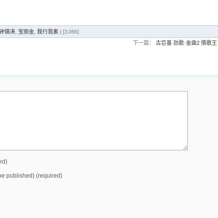
e 钟镇涛
,
宝丽金
,
我行我素
| [3,066]
下一篇：
古巨基 劲歌·金曲2 情歌
ed)
 be published) (required)