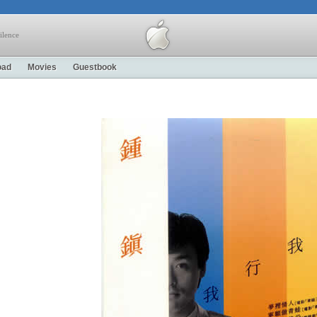
ilence
oad
Movies
Guestbook
曲