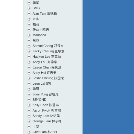
华星
BMG
Alan Tam 谭咏麟
正东
福茂
新曲＋精选
Madonna
东亚
Sammi Cheng 郑秀文
Jacky Cheung 张学友
Hacken Lee 李克勤
Andy Lau 刘德华
Eason Chan 陈奕迅
Andy Hui 许志安
Leslie Cheung 张国荣
Leon Lai 黎明
华研
Joey Yung 容祖儿
BEYOND
Kelly Chen 陈慧琳
Aaron Kwok 郭富城
Sandy Lam 林忆莲
George Lam 林子祥
上华
Chet Lam 林一峰