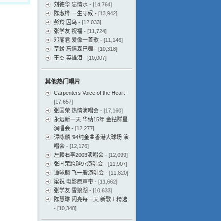
刘德华 忘情水
- [14,764]
陈淑桦 一生守候
- [13,942]
彭羚 囚鸟
- [12,033]
张学友 祝福
- [11,724]
邓丽君 爱像一首歌
- [11,146]
草蜢 忘情森巴舞
- [10,318]
王杰 英雄泪
- [10,007]
其他热门唱片
Carpenters Voice of the Heart
-
[17,657]
张国荣 热情演唱会
- [17,160]
永远新一天 华纳15年 金钻群星
演唱会
- [12,277]
谭咏麟 ’94纯金曲香港大球场 演
唱会
- [12,176]
左麟右李2003演唱会
- [12,099]
张国荣跨越97演唱会
- [11,907]
谭咏麟 飞一般演唱会
- [11,820]
梁祝 电影原声带
- [11,662]
张学友 雪狼湖
- [10,633]
陈慧琳 闪亮每一天 新歌＋精选
- [10,348]