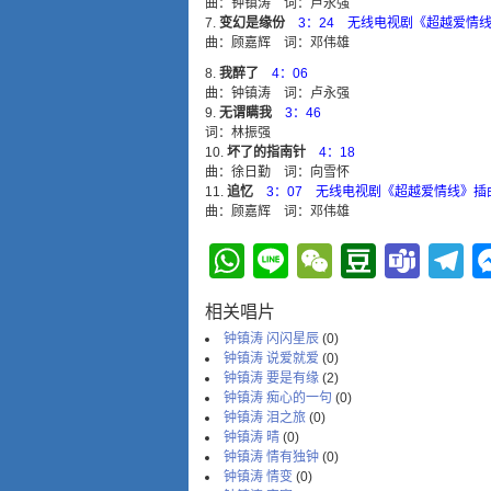
曲：钟镇涛 词：卢永强
变幻是缘份
3：24 无线电视剧《超越爱情
曲：顾嘉辉 词：邓伟雄
我醉了
4：06
曲：钟镇涛 词：卢永强
无谓瞒我
3：46
词：林振强
坏了的指南针
4：18
曲：徐日勤 词：向雪怀
追忆
3：07 无线电视剧《超越爱情线》插
曲：顾嘉辉 词：邓伟雄
WhatsApp
Line
WeChat
Douba
Tea
T
相关唱片
钟镇涛 闪闪星辰
(0)
钟镇涛 说爱就爱
(0)
钟镇涛 要是有缘
(2)
钟镇涛 痴心的一句
(0)
钟镇涛 泪之旅
(0)
钟镇涛 晴
(0)
钟镇涛 情有独钟
(0)
钟镇涛 情变
(0)