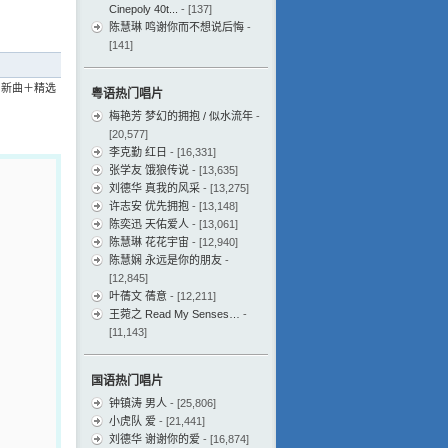
Cinepoly 40t...
- [137]
陈慧琳 鸣谢你而不想说后悔
-
[141]
王 新曲＋精选
粤语热门唱片
梅艳芳 梦幻的拥抱 / 似水流年
-
[20,577]
李克勤 红日
- [16,331]
张学友 饿狼传说
- [13,635]
刘德华 真我的风采
- [13,275]
许志安 优先拥抱
- [13,148]
陈奕迅 天佑爱人
- [13,061]
陈慧琳 花花宇宙
- [12,940]
陈慧娴 永远是你的朋友
-
[12,845]
叶蒨文 蒨意
- [12,211]
王菀之 Read My Senses…
-
[11,143]
国语热门唱片
钟镇涛 男人
- [25,806]
小虎队 爱
- [21,441]
刘德华 谢谢你的爱
- [16,874]