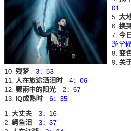
01
大
换
今日
游学
变
关
残梦
3：53
人在旅途洒泪时
4：06
骤雨中的阳光
2：57
IQ成熟时
6：35
大丈夫
3：16
鳄鱼泪
3：37