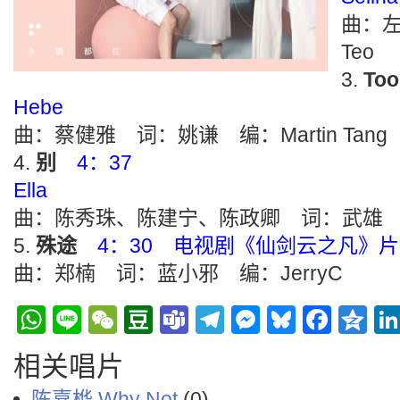
曲：左
Teo
Too
Hebe
曲：蔡健雅 词：姚谦 编：Martin Tang
别
4：37
Ella
曲：陈秀珠、陈建宁、陈政卿 词：武雄
殊途
4：30 电视剧《仙剑云之凡》
曲：郑楠 词：蓝小邪 编：JerryC
WhatsApp
Line
WeChat
Douban
Teams
Telegram
Messenge
Bluesky
Face
Q
相关唱片
陈嘉桦 Why Not
(0)