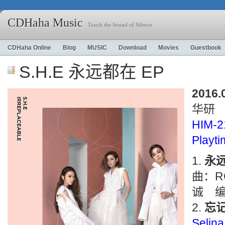
CDHaha Music
Touch the Sound of Silence
CDHaha Online
Blog
MUSIC
Download
Movies
Guestbook
S.H.E 永远都在 EP
2016.
华研
HIM-2
Playti
永
曲：R
诚 编
忘
Selina