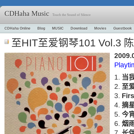
CDHaha Music
Touch the Sound of Silence
CDHaha Online
Blog
MUSIC
Download
Movies
Guestbook
至HIT至爱钢琴101 Vol.3 
2009.
Playt
当
至
Fir
摘
今
烟
长