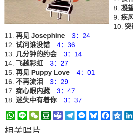
凝
疾
突
再见 Josephine
3：24
试问谁没错
4：36
几分钟的约会
3：14
飞越彩虹
3：27
再见 Puppy Love
4：01
不再流泪
3：29
痴心眼内藏
3：47
迷失中有着你
3：37
WhatsApp
Line
WeChat
Douban
Teams
Telegram
Messenge
Bluesky
Face
Q
相关唱片