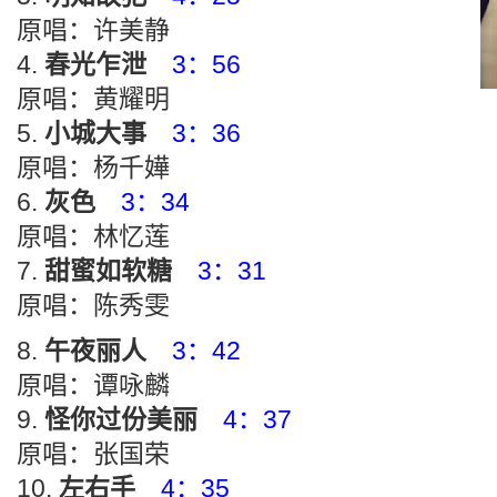
原唱：许美静
春光乍泄
3：56
原唱：黄耀明
小城大事
3：36
原唱：杨千嬅
灰色
3：34
原唱：林忆莲
甜蜜如软糖
3：31
原唱：陈秀雯
午夜丽人
3：42
原唱：谭咏麟
怪你过份美丽
4：37
原唱：张国荣
左右手
4：35