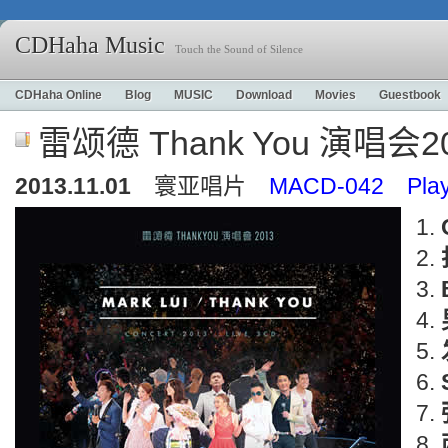
CDHaha Music
Touch the Sound of Silence
CDHaha Online
Blog
MUSIC
Download
Movies
Guestbook
雷颂德 Thank You 演唱会2
2013.11.01
寰亚唱片
MACD-042 Playt