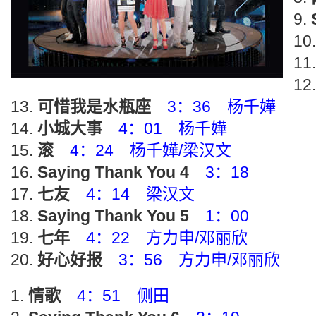
可惜我是水瓶座
3：36 杨千嬅
小城大事
4：01 杨千嬅
滚
4：24 杨千嬅/梁汉文
Saying Thank You 4
3：18
七友
4：14 梁汉文
Saying Thank You 5
1：00
七年
4：22 方力申/邓丽欣
好心好报
3：56 方力申/邓丽欣
情歌
4：51 侧田