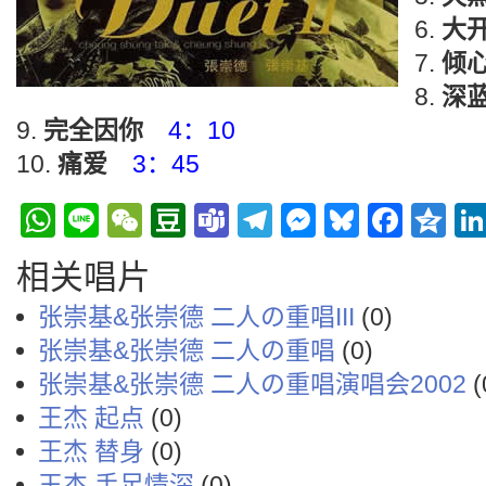
大
倾
深
完全因你
4：10
痛爱
3：45
WhatsApp
Line
WeChat
Douban
Teams
Telegram
Messenge
Bluesky
Face
Q
相关唱片
张崇基&张崇德 二人の重唱III
(0)
张崇基&张崇德 二人の重唱
(0)
张崇基&张崇德 二人の重唱演唱会2002
(
王杰 起点
(0)
王杰 替身
(0)
王杰 手足情深
(0)