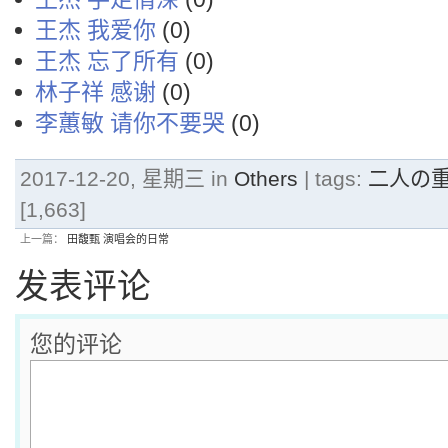
王杰 我爱你
(0)
王杰 忘了所有
(0)
林子祥 感谢
(0)
李蕙敏 请你不要哭
(0)
2017-12-20, 星期三 in
Others
| tags:
二人の
[1,663]
上一篇：
田馥甄 演唱会的日常
发表评论
您的评论