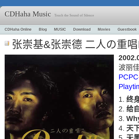
CDHaha Music
Touch the Sound of Silence
CDHaha Online
Blog
MUSIC
Download
Movies
Guestbook
张崇基&张崇德 二人の重唱I
2002.
波丽
PCPC
Playt
终
给
Wh
天
天