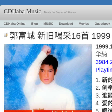
CDHaha Music
Touch the Sound of Silence
CDHaha Online
Blog
MUSIC
Download
Movies
Guestbook
郭富城 新旧喝采16首 1999
1999.
华纳
3984 
Playt
新
创
谁
爱
唱