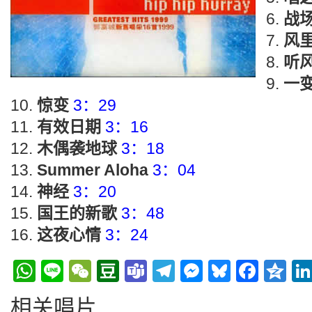
战
风
听
一
惊变
3：29
有效日期
3：16
木偶袭地球
3：18
Summer Aloha
3：04
神经
3：20
国王的新歌
3：48
这夜心情
3：24
WhatsApp
Line
WeChat
Douban
Teams
Telegram
Messenge
Bluesky
Face
Q
相关唱片