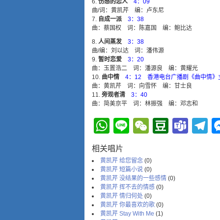
伤感的恋人
4：09
曲/词：黄凯芹 编：卢东尼
自成一派
3：38
曲：蔡国权 词：陈嘉国 编：鲍比达
人间蒸发
3：38
曲/编：刘以达 词：潘伟源
暂时恋爱
3：20
曲：玉置浩二 词：潘源良 编：黄耀光
曲中情
4：12 香港电台广播剧《曲中情》
曲：黄凯芹 词：向雪怀 编：甘士良
旁观者清
3：40
曲：简美京平 词：林振强 编：邓志和
WhatsApp
Line
WeChat
Douba
Tea
T
相关唱片
黄凯芹 给您留念
(0)
黄凯芹 短篇小说
(0)
黄凯芹 没结果的一些感情
(0)
黄凯芹 挥不去的情感
(0)
黄凯芹 情归何处
(0)
黄凯芹 你最喜欢的歌
(0)
黄凯芹 Stay With Me
(1)