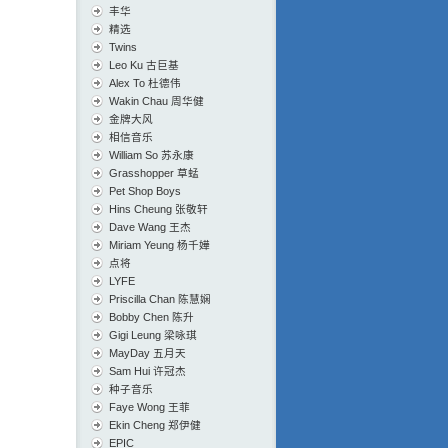
丰华
精选
Twins
Leo Ku 古巨基
Alex To 杜德伟
Wakin Chau 周华健
金牌大风
相信音乐
William So 苏永康
Grasshopper 草蜢
Pet Shop Boys
Hins Cheung 张敬轩
Dave Wang 王杰
Miriam Yeung 杨千嬅
点将
LYFE
Priscilla Chan 陈慧娴
Bobby Chen 陈升
Gigi Leung 梁咏琪
MayDay 五月天
Sam Hui 许冠杰
种子音乐
Faye Wong 王菲
Ekin Cheng 郑伊健
EPIC