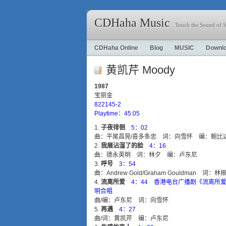
CDHaha Music
Touch the Sound of S
CDHaha Online
Blog
MUSIC
Downl
黄凯芹 Moody
1987
宝丽金
822145-2
Playtime：45:05
子夜徘徊
5：02
曲：平尾昌晃/喜多条忠 词：向雪怀 编：鲍比
我展沾湿了的脸
4：16
曲：德永英明 词：林夕 编：卢东尼
呼号
3：54
曲：Andrew Gold/Graham Gouldman 
流离所爱
4：44 香港电台广播剧《流离所
明合唱
曲/编：卢东尼 词：向雪怀
再遇
4：27
曲/词：黄凯芹 编：卢东尼