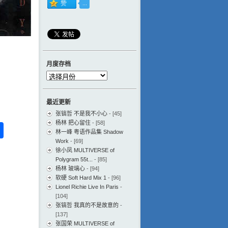
月度存档
月
度
存
最近更新
档
张镐哲 不是我不小心
- [45]
杨林 把心留住
- [58]
ess
ger
na
分
林一峰 粤语作品集 Shadow
eibo
享
Work
- [69]
徐小凤 MULTIVERSE of
Polygram 55t...
- [85]
杨林 玻璃心
- [94]
软硬 Soft Hard Mix 1
- [96]
Lionel Richie Live In Paris
-
[104]
张镐哲 我真的不是故意的
-
[137]
张国荣 MULTIVERSE of