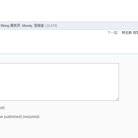
er Wong 黄凯芹
,
Moody
,
宝丽金
| [3,474]
下一篇：
林志颖 戏
ed)
 be published) (required)