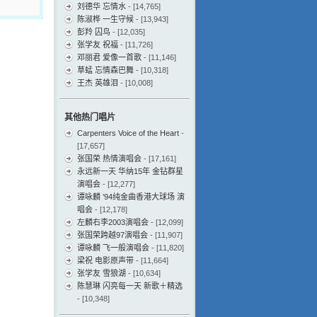
刘德华 忘情水
- [14,765]
陈淑桦 一生守候
- [13,943]
彭羚 囚鸟
- [12,035]
张学友 祝福
- [11,726]
邓丽君 爱像一首歌
- [11,146]
草蜢 忘情森巴舞
- [10,318]
王杰 英雄泪
- [10,008]
其他热门唱片
Carpenters Voice of the Heart
-
[17,657]
张国荣 热情演唱会
- [17,161]
永远新一天 华纳15年 金钻群星
演唱会
- [12,277]
谭咏麟 ’94纯金曲香港大球场 演
唱会
- [12,178]
左麟右李2003演唱会
- [12,099]
张国荣跨越97演唱会
- [11,907]
谭咏麟 飞一般演唱会
- [11,820]
梁祝 电影原声带
- [11,664]
张学友 雪狼湖
- [10,634]
陈慧琳 闪亮每一天 新歌＋精选
- [10,348]