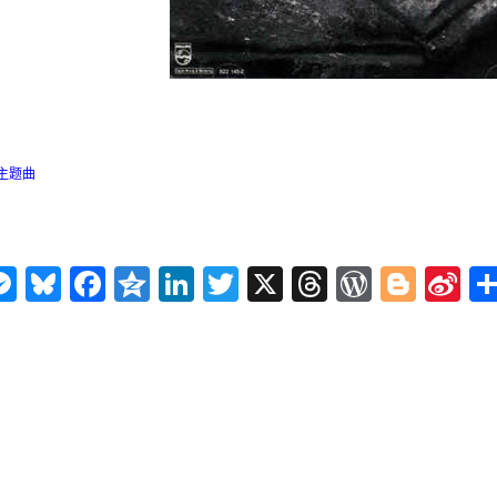
主题曲
n
ms
elegram
Messenger
Bluesky
Facebook
Qzone
LinkedIn
Twitter
X
Threads
WordPr
Blog
Si
W