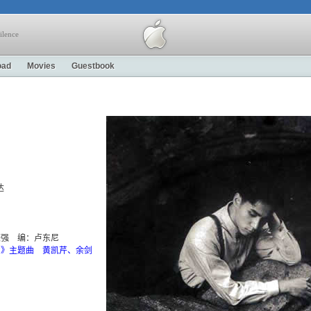
ilence
oad
Movies
Guestbook
达
词：林振强 编：卢东尼
爱》主题曲 黄凯芹、余剑