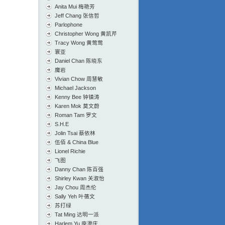
Anita Mui 梅艳芳
Jeff Chang 张信哲
Parlophone
Christopher Wong 黄凯芹
Tracy Wong 黄莺莺
寰亚
Daniel Chan 陈晓东
魔岩
Vivian Chow 周慧敏
Michael Jackson
Kenny Bee 钟镇涛
Karen Mok 莫文蔚
Roman Tam 罗文
S.H.E
Jolin Tsai 蔡依林
伍佰 & China Blue
Lionel Richie
飞图
Danny Chan 陈百强
Shirley Kwan 关淑怡
Jay Chou 周杰伦
Sally Yeh 叶蒨文
苏打绿
Tat Ming 达明一派
Harlem Yu 庾澄庆