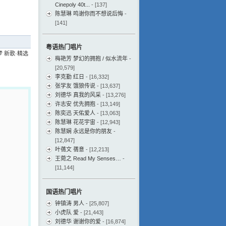
Cinepoly 40t...
- [137]
陈慧琳 鸣谢你而不想说后悔
-
[141]
粤语热门唱片
梦 新歌·精选
梅艳芳 梦幻的拥抱 / 似水流年
-
[20,579]
李克勤 红日
- [16,332]
张学友 饿狼传说
- [13,637]
刘德华 真我的风采
- [13,276]
许志安 优先拥抱
- [13,149]
陈奕迅 天佑爱人
- [13,063]
陈慧琳 花花宇宙
- [12,943]
陈慧娴 永远是你的朋友
-
[12,847]
叶蒨文 蒨意
- [12,213]
王菀之 Read My Senses…
-
[11,144]
国语热门唱片
钟镇涛 男人
- [25,807]
小虎队 爱
- [21,443]
刘德华 谢谢你的爱
- [16,874]