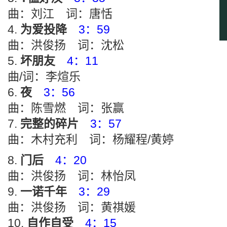
曲：刘江 词：唐恬
为爱投降
3：59
曲：洪俊扬 词：沈松
坏朋友
4：11
曲/词：李煊乐
夜
3：56
曲：陈雪燃 词：张赢
完整的碎片
3：57
曲：木村充利 词：杨耀程/黄婷
门后
4：20
曲：洪俊扬 词：林怡凤
一诺千年
3：29
曲：洪俊扬 词：黄祺媛
自作自受
4：15