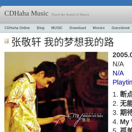
CDHaha Music
Touch the Sound of Silence
CDHaha Online
Blog
MUSIC
Download
Movies
Guestbook
张敬轩 我的梦想我的路
2005.
N/A
N/A
Playt
断
无
期
My
孤单