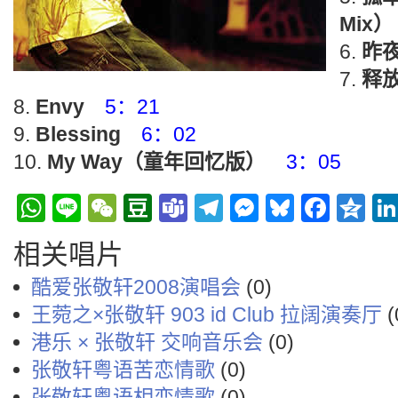
Mix）
昨
释
Envy
5：21
Blessing
6：02
My Way（童年回忆版）
3：05
WhatsApp
Line
WeChat
Douban
Teams
Telegram
Messenge
Bluesky
Face
Q
相关唱片
酷爱张敬轩2008演唱会
(0)
王菀之×张敬轩 903 id Club 拉阔演奏厅
(
港乐 × 张敬轩 交响音乐会
(0)
张敬轩粤语苦恋情歌
(0)
张敬轩粤语相恋情歌
(0)