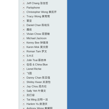
Jeff Chang 张信哲
Parlophone
Christopher Wong 黄凯芹
Tracy Wong 黄莺莺
寰亚
Daniel Chan 陈晓东
魔岩
Vivian Chow 周慧敏
Michael Jackson
Kenny Bee 钟镇涛
Karen Mok 莫文蔚
Roman Tam 罗文
S.H.E
Jolin Tsai 蔡依林
伍佰 & China Blue
Lionel Richie
飞图
Danny Chan 陈百强
Shirley Kwan 关淑怡
Jay Chou 周杰伦
Sally Yeh 叶蒨文
苏打绿
Tat Ming 达明一派
Harlem Yu 庾澄庆
Anthony Wong 黄耀明