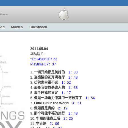
ilence
oad
Movies
Guestbook
2011.05.04
华纳唱片
50524986207 22
Playtime:37：37
一切开始都是美好的
1：33
当感情的花开满客厅
1：48
彷佛离幸福不远
1：52
那夜我突然是谁人的
1：38
那个碎掉的肯定
1：17
像是一场角力中其中一方放弃了
1：54
Little Girl in the World
3：51
假如我是真的
2：19
那个可能幸福的旅行
1：48
华丽的独身王后
2：25
学走路
2：06