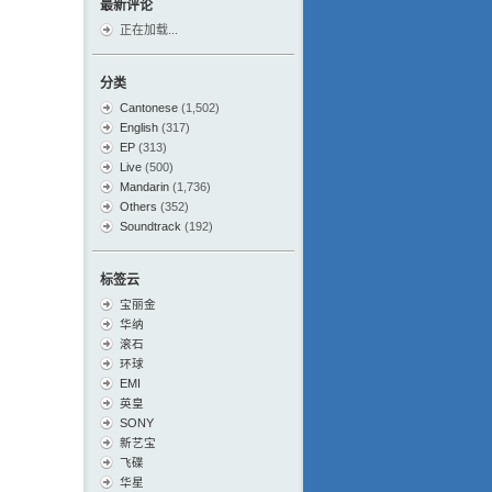
最新评论
正在加载...
分类
Cantonese
(1,502)
English
(317)
EP
(313)
Live
(500)
Mandarin
(1,736)
Others
(352)
Soundtrack
(192)
标签云
宝丽金
华纳
滚石
环球
EMI
英皇
SONY
新艺宝
飞碟
华星