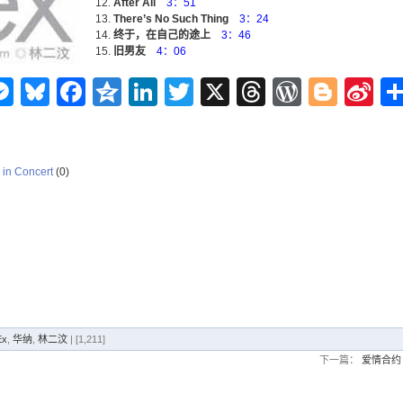
After All
3：51
There’s No Such Thing
3：24
终于，在自己的途上
3：46
旧男友
4：06
n
ms
elegram
Messenger
Bluesky
Facebook
Qzone
LinkedIn
Twitter
X
Threads
WordPr
Blog
Si
W
in Concert
(0)
Ex
,
华纳
,
林二汶
| [1,211]
下一篇：
爱情合约