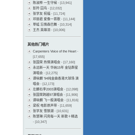
陈淑桦 一生守候
- [13,941]
彭羚 囚鸟
- [12,032]
张学友 祝福
- [11,724]
邓丽君 爱像一首歌
- [11,144]
草蜢 忘情森巴舞
- [10,314]
王杰 英雄泪
- [10,006]
其他热门唱片
Carpenters Voice of the Heart
-
[17,655]
张国荣 热情演唱会
- [17,160]
永远新一天 华纳15年 金钻群星
演唱会
- [12,275]
谭咏麟 ’94纯金曲香港大球场 演
唱会
- [12,173]
左麟右李2003演唱会
- [12,098]
张国荣跨越97演唱会
- [11,906]
谭咏麟 飞一般演唱会
- [11,816]
梁祝 电影原声带
- [11,659]
张学友 雪狼湖
- [10,631]
陈慧琳 闪亮每一天 新歌＋精选
- [10,347]