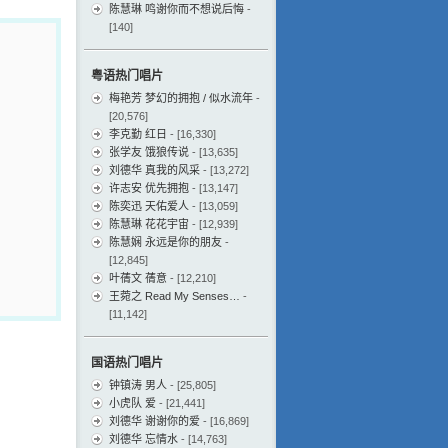
陈慧琳 鸣谢你而不想说后悔
-
[140]
粤语热门唱片
梅艳芳 梦幻的拥抱 / 似水流年
-
[20,576]
李克勤 红日
- [16,330]
张学友 饿狼传说
- [13,635]
刘德华 真我的风采
- [13,272]
许志安 优先拥抱
- [13,147]
陈奕迅 天佑爱人
- [13,059]
陈慧琳 花花宇宙
- [12,939]
陈慧娴 永远是你的朋友
-
[12,845]
叶蒨文 蒨意
- [12,210]
王菀之 Read My Senses…
-
[11,142]
国语热门唱片
钟镇涛 男人
- [25,805]
小虎队 爱
- [21,441]
刘德华 谢谢你的爱
- [16,869]
刘德华 忘情水
- [14,763]