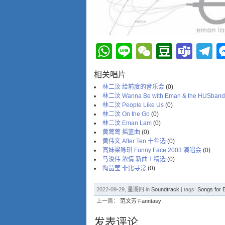
WhatsApp
Line
WeChat
Douba
Tea
T
相关唱片
林二汶 给前度的音乐会
(0)
林二汶 Wanna Be with Eman & the HUSband 
林二汶 People Like Us
(0)
林二汶 On the Go
(0)
林二汶 Eman Lam
(0)
黄莺莺 摇篮曲
(0)
黄伟文 After Ten 十年选
(0)
高妹梁咏琪 Funny Face 2003 演唱会
(0)
马浚伟 浓情 新曲＋精选
(0)
陶晶莹 非比寻常
(0)
2022-09-29, 星期四 in
Soundtrack
| tags:
Songs for 
上一篇：
范文芳 Fanntasy
发表评论