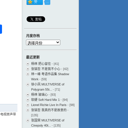
ess
ger
na
分
eibo
享
月度存档
月
度
存
最近更新
档
杨林 把心留住
- [41]
张镐哲 不是我不小心
- [42]
林一峰 粤语作品集 Shadow
Work
- [59]
徐小凤 MULTIVERSE of
Polygram 55t...
- [71]
杨林 玻璃心
- [93]
软硬 Soft Hard Mix 1
- [94]
Lionel Richie Live In Paris
- [98]
张镐哲 我真的不是故意的
-
 电视原声带
[135]
张国荣 MULTIVERSE of
Cinepoly 40t...
- [135]