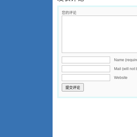
您的评论
Name (requir
Mail (will not
Website