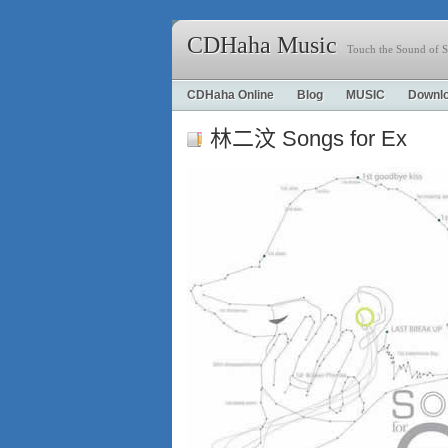
CDHaha Music
Touch the Sound of S
CDHaha Online
Blog
MUSIC
Downl
林二汶 Songs for Ex