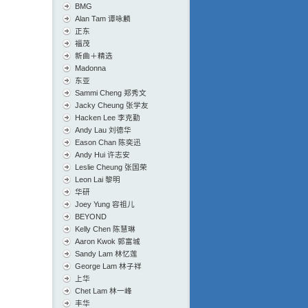
BMG
Alan Tam 谭咏麟
正东
福茂
新曲＋精选
Madonna
东亚
Sammi Cheng 郑秀文
Jacky Cheung 张学友
Hacken Lee 李克勤
Andy Lau 刘德华
Eason Chan 陈奕迅
Andy Hui 许志安
Leslie Cheung 张国荣
Leon Lai 黎明
华研
Joey Yung 容祖儿
BEYOND
Kelly Chen 陈慧琳
Aaron Kwok 郭富城
Sandy Lam 林忆莲
George Lam 林子祥
上华
Chet Lam 林一峰
丰华