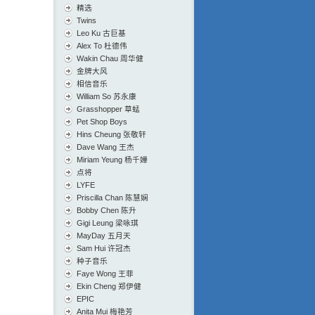
精选
Twins
Leo Ku 古巨基
Alex To 杜德伟
Wakin Chau 周华健
金牌大风
相信音乐
William So 苏永康
Grasshopper 草蜢
Pet Shop Boys
Hins Cheung 张敬轩
Dave Wang 王杰
Miriam Yeung 杨千嬅
点将
LYFE
Priscilla Chan 陈慧娴
Bobby Chen 陈升
Gigi Leung 梁咏琪
MayDay 五月天
Sam Hui 许冠杰
种子音乐
Faye Wong 王菲
Ekin Cheng 郑伊健
EPIC
Anita Mui 梅艳芳