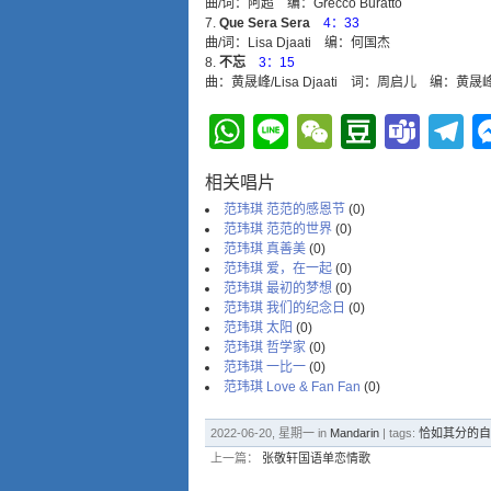
曲/词：阿超 编：Grecco Buratto
Que Sera Sera
4：33
曲/词：Lisa Djaati 编：何国杰
不忘
3：15
曲：黄晟峰/Lisa Djaati 词：周启儿 编：黄晟
WhatsApp
Line
WeChat
Douba
Tea
T
相关唱片
范玮琪 范范的感恩节
(0)
范玮琪 范范的世界
(0)
范玮琪 真善美
(0)
范玮琪 爱，在一起
(0)
范玮琪 最初的梦想
(0)
范玮琪 我们的纪念日
(0)
范玮琪 太阳
(0)
范玮琪 哲学家
(0)
范玮琪 一比一
(0)
范玮琪 Love & Fan Fan
(0)
2022-06-20, 星期一 in
Mandarin
| tags:
恰如其分的自
上一篇：
张敬轩国语单恋情歌