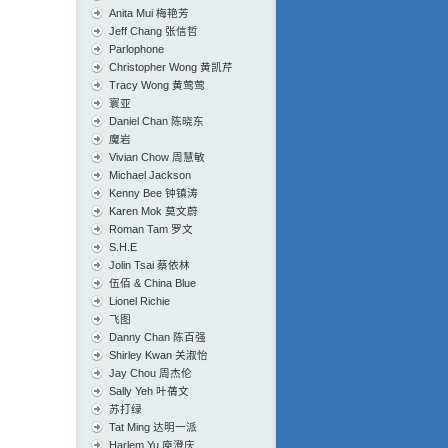
Anita Mui 梅艳芳
Jeff Chang 张信哲
Parlophone
Christopher Wong 黄凯芹
Tracy Wong 黄莺莺
寰亚
Daniel Chan 陈晓东
魔岩
Vivian Chow 周慧敏
Michael Jackson
Kenny Bee 钟镇涛
Karen Mok 莫文蔚
Roman Tam 罗文
S.H.E
Jolin Tsai 蔡依林
伍佰 & China Blue
Lionel Richie
飞图
Danny Chan 陈百强
Shirley Kwan 关淑怡
Jay Chou 周杰伦
Sally Yeh 叶蒨文
苏打绿
Tat Ming 达明一派
Harlem Yu 庾澄庆