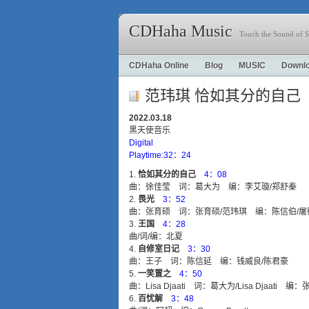
CDHaha Music
Touch the Sound of S
CDHaha Online
Blog
MUSIC
Downl
范玮琪 恰如其分的自己
2022.03.18
黑天使音乐
Digital
Playtime:32：24
恰如其分的自己
4：08
曲：徐佳莹 词：葛大为 编：李艾璇/郑舒秦
畏光
3：52
曲：张育硕 词：张育硕/范玮琪 编：陈信伯/屠
王国
4：28
曲/词/编：北夏
自修室日记
3：30
曲：王子 词：陈信延 编：钱威良/陈君豪
一笑置之
4：50
曲：Lisa Djaati 词：葛大为/Lisa Djaati 
百忧解
3：48