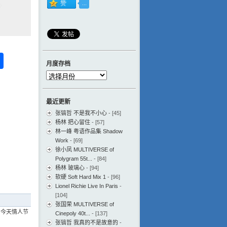
ess
ger
na
分
月度存档
eibo
享
月
度
存
最近更新
档
张镐哲 不是我不小心
- [45]
杨林 把心留住
- [57]
林一峰 粤语作品集 Shadow
Work
- [69]
徐小凤 MULTIVERSE of
Polygram 55t...
- [84]
杨林 玻璃心
- [94]
软硬 Soft Hard Mix 1
- [96]
Lionel Richie Live In Paris
-
[104]
张国荣 MULTIVERSE of
 今天情人节
Cinepoly 40t...
- [137]
张镐哲 我真的不是故意的
-