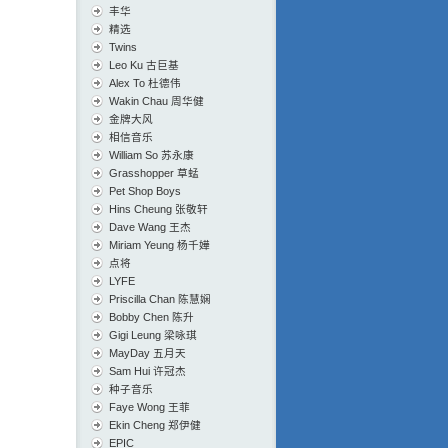
丰华
精选
Twins
Leo Ku 古巨基
Alex To 杜德伟
Wakin Chau 周华健
金牌大风
相信音乐
William So 苏永康
Grasshopper 草蜢
Pet Shop Boys
Hins Cheung 张敬轩
Dave Wang 王杰
Miriam Yeung 杨千嬅
点将
LYFE
Priscilla Chan 陈慧娴
Bobby Chen 陈升
Gigi Leung 梁咏琪
MayDay 五月天
Sam Hui 许冠杰
种子音乐
Faye Wong 王菲
Ekin Cheng 郑伊健
EPIC