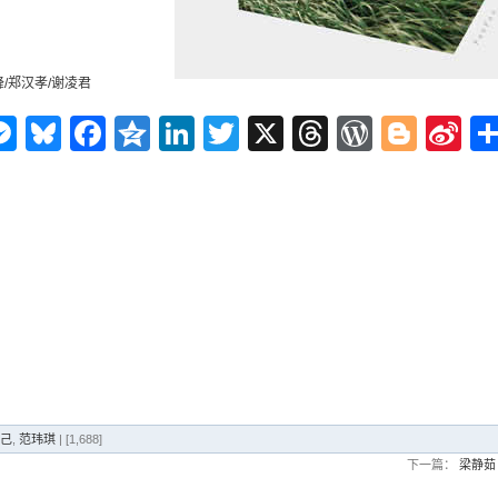
峰/郑汉孝/谢凌君
n
ms
elegram
Messenger
Bluesky
Facebook
Qzone
LinkedIn
Twitter
X
Threads
WordPr
Blog
Si
W
己
,
范玮琪
| [1,688]
下一篇：
梁静茹