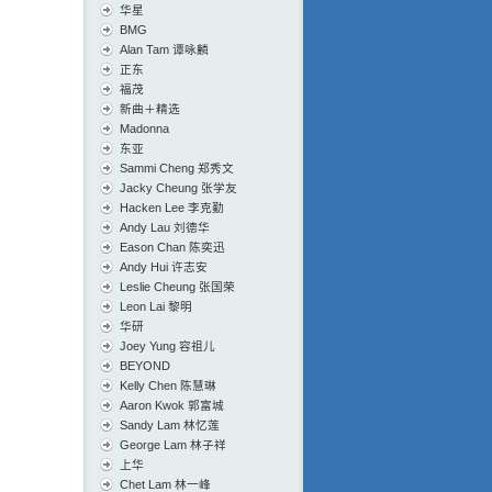
华星
BMG
Alan Tam 谭咏麟
正东
福茂
新曲＋精选
Madonna
东亚
Sammi Cheng 郑秀文
Jacky Cheung 张学友
Hacken Lee 李克勤
Andy Lau 刘德华
Eason Chan 陈奕迅
Andy Hui 许志安
Leslie Cheung 张国荣
Leon Lai 黎明
华研
Joey Yung 容祖儿
BEYOND
Kelly Chen 陈慧琳
Aaron Kwok 郭富城
Sandy Lam 林忆莲
George Lam 林子祥
上华
Chet Lam 林一峰