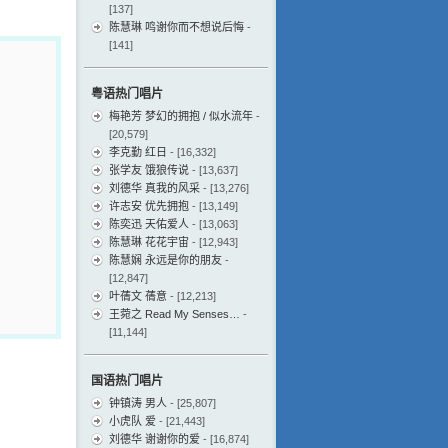
[137]
陈慧琳 鸣谢你而不想说后悔
-
[141]
粤语热门唱片
梅艳芳 梦幻的拥抱 / 似水流年
-
[20,579]
李克勤 红日
- [16,332]
张学友 饿狼传说
- [13,637]
刘德华 真我的风采
- [13,276]
许志安 优先拥抱
- [13,149]
陈奕迅 天佑爱人
- [13,063]
陈慧琳 花花宇宙
- [12,943]
陈慧娴 永远是你的朋友
-
[12,847]
叶蒨文 蒨意
- [12,213]
王菀之 Read My Senses…
-
[11,144]
国语热门唱片
钟镇涛 男人
- [25,807]
小虎队 爱
- [21,443]
刘德华 谢谢你的爱
- [16,874]