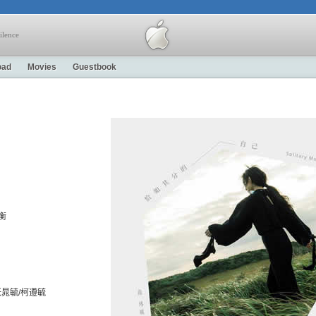
ilence
oad
Movies
Guestbook
衡
编：张晁毓/柯遵毓