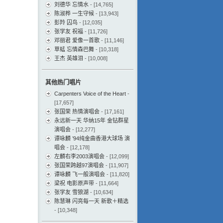
刘德华 忘情水
- [14,765]
陈淑桦 一生守候
- [13,943]
彭羚 囚鸟
- [12,035]
张学友 祝福
- [11,726]
邓丽君 爱像一首歌
- [11,146]
草蜢 忘情森巴舞
- [10,318]
王杰 英雄泪
- [10,008]
其他热门唱片
Carpenters Voice of the Heart
-
[17,657]
张国荣 热情演唱会
- [17,161]
永远新一天 华纳15年 金钻群星
演唱会
- [12,277]
谭咏麟 ’94纯金曲香港大球场 演
唱会
- [12,178]
左麟右李2003演唱会
- [12,099]
张国荣跨越97演唱会
- [11,907]
谭咏麟 飞一般演唱会
- [11,820]
梁祝 电影原声带
- [11,664]
张学友 雪狼湖
- [10,634]
陈慧琳 闪亮每一天 新歌＋精选
- [10,348]