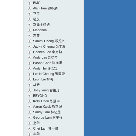
BMG
Alan Tam 谭咏麟
正东
福茂
新曲＋精选
Madonna
东亚
Sammi Cheng 郑秀文
Jacky Cheung 张学友
Hacken Lee 李克勤
Andy Lau 刘德华
Eason Chan 陈奕迅
Andy Hui 许志安
Leslie Cheung 张国荣
Leon Lai 黎明
华研
Joey Yung 容祖儿
BEYOND
Kelly Chen 陈慧琳
Aaron Kwok 郭富城
Sandy Lam 林忆莲
George Lam 林子祥
上华
Chet Lam 林一峰
丰华