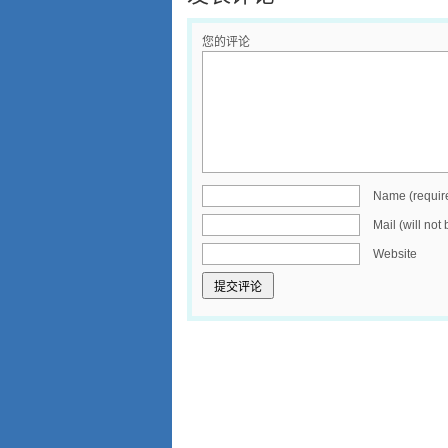
您的评论
Name (requir
Mail (will not
Website