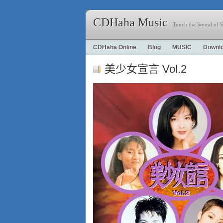
CDHaha Music
Touch the Sound of S
CDHaha Online
Blog
MUSIC
Downl
美少女宣言 Vol.2