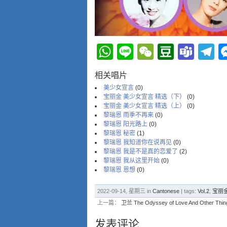
WhatsApp
Line
WeChat
Douba
Tea
T
相关唱片
美少女宣言
(0)
宝丽金 美少女宣言 精选（下）
(0)
宝丽金 美少女宣言 精选（上）
(0)
黎瑞恩 雨季不再来
(0)
黎瑞恩 阳光路上
(0)
黎瑞恩 秘密
(1)
黎瑞恩 我知道你在说再见
(0)
黎瑞恩 我是不是真的恋爱了
(2)
黎瑞恩 我从这里开始
(0)
黎瑞恩 恩想
(0)
2022-09-14, 星期三 in
Cantonese
| tags:
Vol.2
,
宝丽
上一篇：
卫兰 The Odyssey of Love And Other Thin
发表评论