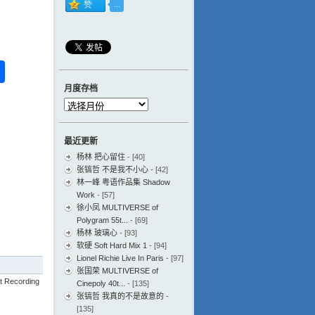
ess
ger
na
分
eibo
享
月度存档
月
度
存
最近更新
档
杨林 把心留住
- [40]
张镐哲 不是我不小心
- [42]
林一峰 粤语作品集 Shadow
Work
- [57]
徐小凤 MULTIVERSE of
Polygram 55t...
- [69]
杨林 玻璃心
- [93]
软硬 Soft Hard Mix 1
- [94]
Lionel Richie Live In Paris
- [97]
张国荣 MULTIVERSE of
t Recording
Cinepoly 40t...
- [135]
张镐哲 我真的不是故意的
-
[135]