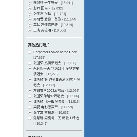
陈淑桦 一生守候
- [13,941]
彭羚 囚鸟
- [12,032]
张学友 祝福
- [11,724]
邓丽君 爱像一首歌
- [11,144]
草蜢 忘情森巴舞
- [10,314]
王杰 英雄泪
- [10,006]
其他热门唱片
Carpenters Voice of the Heart
-
[17,655]
张国荣 热情演唱会
- [17,160]
永远新一天 华纳15年 金钻群星
演唱会
- [12,275]
谭咏麟 ’94纯金曲香港大球场 演
唱会
- [12,173]
左麟右李2003演唱会
- [12,098]
张国荣跨越97演唱会
- [11,906]
谭咏麟 飞一般演唱会
- [11,816]
梁祝 电影原声带
- [11,659]
张学友 雪狼湖
- [10,631]
陈慧琳 闪亮每一天 新歌＋精选
- [10,347]