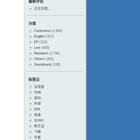
最新评论
正在加载...
分类
Cantonese
(1,502)
English
(317)
EP
(313)
Live
(500)
Mandarin
(1,736)
Others
(352)
Soundtrack
(192)
标签云
宝丽金
华纳
滚石
环球
EMI
英皇
SONY
新艺宝
飞碟
华星