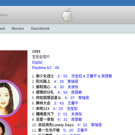
ilence
oad
Movies
Guestbook
1994
宝丽金唱片
Digital
Playtime:62：48
美少女战士
2：55 汤宝如 & 王馨平 & 周慧敏
阳光路上
4：26 黎瑞恩
偷取我心
4：30 关淑怡
感情的分礼
4：50 周慧敏
你知我想说甚么
4：07 黎瑞恩
舞林大会
3：43 王馨平
来吧123
4：25 汤宝如
缱绻星光下
3：01 关淑怡
没爱一身轻
4：31 周慧敏
自动消失Lonely Days
4：02 黎瑞恩
爱一生也不够
5：20 王馨平