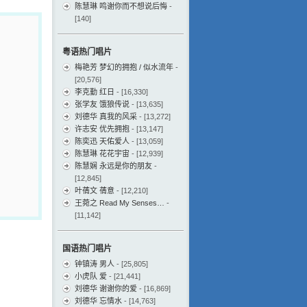
陈慧琳 鸣谢你而不想说后悔
-
[140]
粤语热门唱片
梅艳芳 梦幻的拥抱 / 似水流年
-
[20,576]
李克勤 红日
- [16,330]
张学友 饿狼传说
- [13,635]
刘德华 真我的风采
- [13,272]
许志安 优先拥抱
- [13,147]
陈奕迅 天佑爱人
- [13,059]
陈慧琳 花花宇宙
- [12,939]
陈慧娴 永远是你的朋友
-
[12,845]
叶蒨文 蒨意
- [12,210]
王菀之 Read My Senses…
-
[11,142]
国语热门唱片
钟镇涛 男人
- [25,805]
小虎队 爱
- [21,441]
刘德华 谢谢你的爱
- [16,869]
刘德华 忘情水
- [14,763]