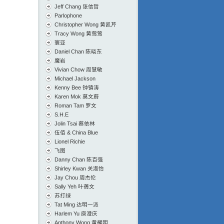
Jeff Chang 张信哲
Parlophone
Christopher Wong 黄凯芹
Tracy Wong 黄莺莺
寰亚
Daniel Chan 陈晓东
魔岩
Vivian Chow 周慧敏
Michael Jackson
Kenny Bee 钟镇涛
Karen Mok 莫文蔚
Roman Tam 罗文
S.H.E
Jolin Tsai 蔡依林
伍佰 & China Blue
Lionel Richie
飞图
Danny Chan 陈百强
Shirley Kwan 关淑怡
Jay Chou 周杰伦
Sally Yeh 叶蒨文
苏打绿
Tat Ming 达明一派
Harlem Yu 庾澄庆
Anthony Wong 黄耀明