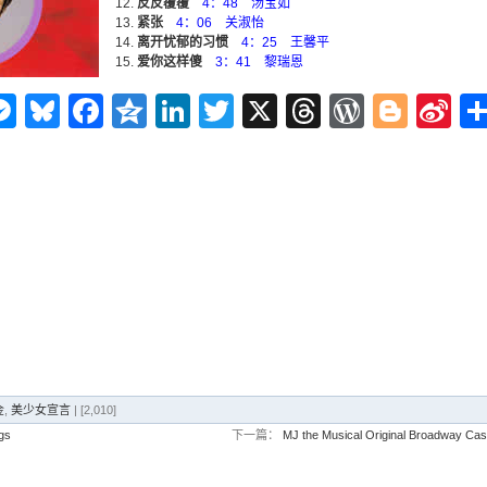
反反覆覆
4：48 汤宝如
紧张
4：06 关淑怡
离开忧郁的习惯
4：25 王馨平
爱你这样傻
3：41 黎瑞恩
n
ms
elegram
Messenger
Bluesky
Facebook
Qzone
LinkedIn
Twitter
X
Threads
WordPr
Blog
Si
W
金
,
美少女宣言
| [2,010]
gs
下一篇：
MJ the Musical Original Broadway Cas