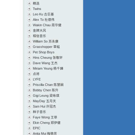
精选
Twins
Leo Ku 古巨基
Alex To 杜德伟
Wakin Chau 周华健
金牌大风
相信音乐
William So 苏永康
Grasshopper 草蜢
Pet Shop Boys
Hins Cheung 张敬轩
Dave Wang 王杰
Miriam Yeung 杨千嬅
点将
LYFE
Priscilla Chan 陈慧娴
Bobby Chen 陈升
Gigi Leung 梁咏琪
MayDay 五月天
Sam Hui 许冠杰
种子音乐
Faye Wong 王菲
Ekin Cheng 郑伊健
EPIC
Anita Mui 梅艳芳