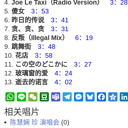
Joe Le Taxi（Radio Version）
3：28
傻女
3：53
昨日的传说
3：41
贪、贪、贪
3：31
反叛（Illegal Mix）
6：19
跳舞街
3：48
花店
3：58
この空のどこかに
3：27
玻璃窗的爱
4：24
逝去的诺言
4：02
WhatsApp
Line
WeChat
Douban
Teams
Telegram
Messenge
Bluesky
Face
Q
相关唱片
陈慧娴 珍 演唱会
(0)