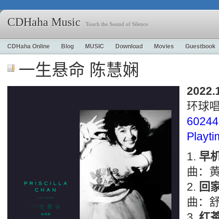
CDHaha Music
Touch the Sound of Silence
CDHaha Online
Blog
MUSIC
Download
Movies
Guestbook
一生悬命 陈慧娴
2022.
环球
60244
Playt
早
曲：
回
曲：舒
红茶