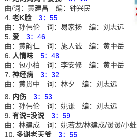
曲/词：黄建昌 编：钟兴民
老K脸
3：55
曲：孙伟伦 词：易家扬 编：刘志远
爱
3：46
曲：黄韵仁 词：施人诚 编：黄中岳
人情味
5：48
曲：包小柏 词：李安修 编：黄中岳
神经病
3：32
曲：黄贯中 词：林夕 编：刘志远
内伤
3：53
曲：孙伟伦 词：姚谦 编：刘志远
有说=没说
3：59
曲：林建成 词：姚若龙/林建成/谖谖/小
多谢老天爷
3：55