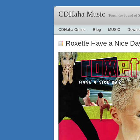
CDHaha Music
Touch the Sound of S
CDHaha Online
Blog
MUSIC
Downl
Roxette Have a Nice Da