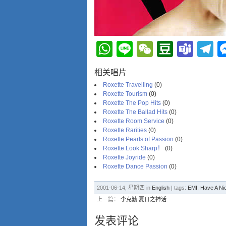
WhatsApp
Line
WeChat
Douba
Tea
T
相关唱片
Roxette Travelling
(0)
Roxette Tourism
(0)
Roxette The Pop Hits
(0)
Roxette The Ballad Hits
(0)
Roxette Room Service
(0)
Roxette Rarities
(0)
Roxette Pearls of Passion
(0)
Roxette Look Sharp！
(0)
Roxette Joyride
(0)
Roxette Dance Passion
(0)
2001-06-14, 星期四 in
English
| tags:
EMI
,
Have A Ni
上一篇：
李克勤 夏日之神话
发表评论