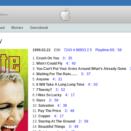
ilence
oad
Movies
Guestbook
y
1999.02.22
EMI
7243 4 98853 2 5 Playtime:69：58
Crush On You
3：35
Wish I Could Fly
4：40
You Can’t Put Your Arms Around What’s Already Gone
Waiting For The Rain……
3：37
Anyone
4：31
It Will Take A Long Long Time
4：03
7Twenty7
3：52
I Was So Lucky
4：17
Stars
3：56
Salvation
4：38
Pay The Price
3：48
Copper
4：17
Staring At The Ground
2：58
Beautiful Things
3：49