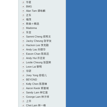
华星
BMG
Alan Tam 谭咏麟
正东
福茂
新曲＋精选
Madonna
东亚
Sammi Cheng 郑秀文
Jacky Cheung 张学友
Hacken Lee 李克勤
Andy Lau 刘德华
Eason Chan 陈奕迅
Andy Hui 许志安
Leslie Cheung 张国荣
Leon Lai 黎明
华研
Joey Yung 容祖儿
BEYOND
Kelly Chen 陈慧琳
Aaron Kwok 郭富城
Sandy Lam 林忆莲
George Lam 林子祥
上华
Chet Lam 林一峰