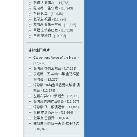
刘德华 忘情水
- [14,765]
陈淑桦 一生守候
- [13,943]
彭羚 囚鸟
- [12,035]
张学友 祝福
- [11,726]
邓丽君 爱像一首歌
- [11,146]
草蜢 忘情森巴舞
- [10,318]
王杰 英雄泪
- [10,008]
其他热门唱片
Carpenters Voice of the Heart
-
[17,657]
张国荣 热情演唱会
- [17,161]
永远新一天 华纳15年 金钻群星
演唱会
- [12,277]
谭咏麟 ’94纯金曲香港大球场 演
唱会
- [12,178]
左麟右李2003演唱会
- [12,099]
张国荣跨越97演唱会
- [11,907]
谭咏麟 飞一般演唱会
- [11,820]
梁祝 电影原声带
- [11,664]
张学友 雪狼湖
- [10,634]
陈慧琳 闪亮每一天 新歌＋精选
- [10,348]