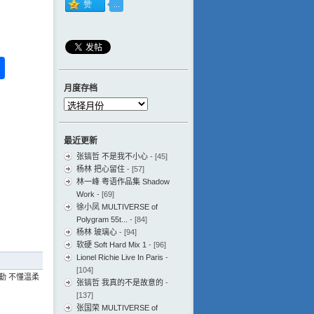
ess
ger
na
分
eibo
享
月度存档
月
度
存
最近更新
档
张镐哲 不是我不小心
- [45]
杨林 把心留住
- [57]
林一峰 粤语作品集 Shadow
Work
- [69]
徐小凤 MULTIVERSE of
Polygram 55t...
- [84]
杨林 玻璃心
- [94]
软硬 Soft Hard Mix 1
- [96]
Lionel Richie Live In Paris
-
[104]
勤 不懂温柔
张镐哲 我真的不是故意的
-
[137]
张国荣 MULTIVERSE of