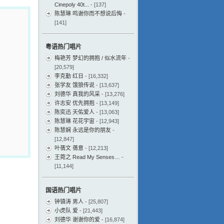
Cinepoly 40t...
- [137]
陈慧琳 鸣谢你而不想说后悔
-
[141]
粤语热门唱片
梅艳芳 梦幻的拥抱 / 似水流年
-
[20,579]
李克勤 红日
- [16,332]
张学友 饿狼传说
- [13,637]
刘德华 真我的风采
- [13,276]
许志安 优先拥抱
- [13,149]
陈奕迅 天佑爱人
- [13,063]
陈慧琳 花花宇宙
- [12,943]
陈慧娴 永远是你的朋友
-
[12,847]
叶蒨文 蒨意
- [12,213]
王菀之 Read My Senses…
-
[11,144]
国语热门唱片
钟镇涛 男人
- [25,807]
小虎队 爱
- [21,443]
刘德华 谢谢你的爱
- [16,874]