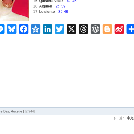
Quisiera volar
4：45
Alguien
2：59
Lo siento
3：49
n
ms
elegram
Messenger
Bluesky
Facebook
Qzone
LinkedIn
Twitter
X
Threads
WordPr
Blog
Si
W
ce Day
,
Roxette
| [2,944]
下一篇：
李克