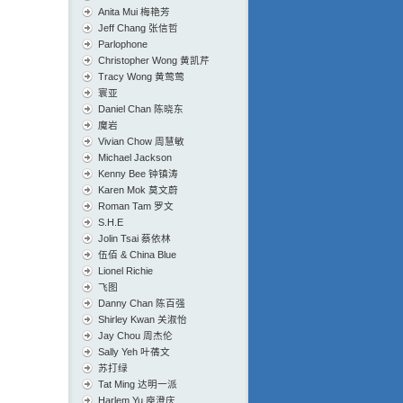
Anita Mui 梅艳芳
Jeff Chang 张信哲
Parlophone
Christopher Wong 黄凯芹
Tracy Wong 黄莺莺
寰亚
Daniel Chan 陈晓东
魔岩
Vivian Chow 周慧敏
Michael Jackson
Kenny Bee 钟镇涛
Karen Mok 莫文蔚
Roman Tam 罗文
S.H.E
Jolin Tsai 蔡依林
伍佰 & China Blue
Lionel Richie
飞图
Danny Chan 陈百强
Shirley Kwan 关淑怡
Jay Chou 周杰伦
Sally Yeh 叶蒨文
苏打绿
Tat Ming 达明一派
Harlem Yu 庾澄庆