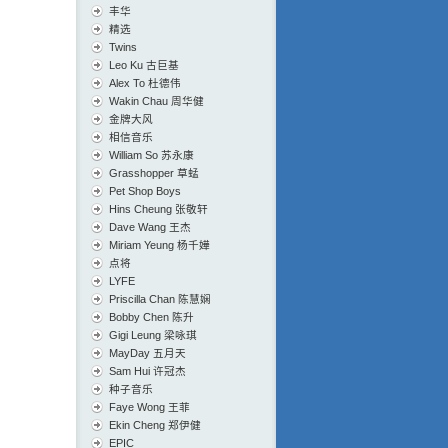
丰华
精选
Twins
Leo Ku 古巨基
Alex To 杜德伟
Wakin Chau 周华健
金牌大风
相信音乐
William So 苏永康
Grasshopper 草蜢
Pet Shop Boys
Hins Cheung 张敬轩
Dave Wang 王杰
Miriam Yeung 杨千嬅
点将
LYFE
Priscilla Chan 陈慧娴
Bobby Chen 陈升
Gigi Leung 梁咏琪
MayDay 五月天
Sam Hui 许冠杰
种子音乐
Faye Wong 王菲
Ekin Cheng 郑伊健
EPIC