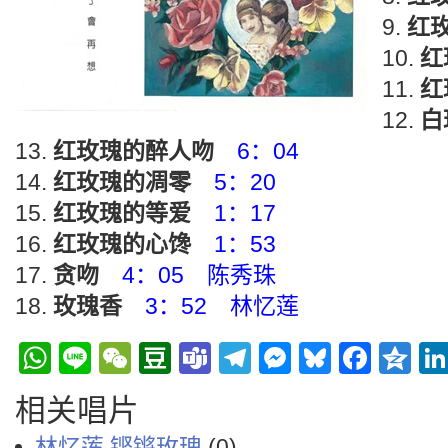
红
红
红
白
红玫瑰的醉人吻
6：04
红玫瑰的凋零
5：20
红玫瑰的等爱
1：17
红玫瑰的心馋
1：53
贪吻
4：05 陈秀珠
玫瑰香
3：52 林忆莲
WhatsApp
Line
WeChat
Douban
Teams
Telegram
Messenge
Bluesky
Face
Q
相关唱片
林忆莲 铿锵玫瑰
(0)