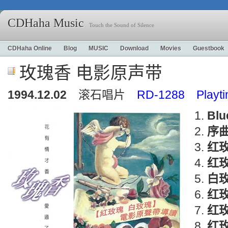
CDHaha Music
Touch the Sound of Silence
CDHaha Online
Blog
MUSIC
Download
Movies
Guestbook
玫瑰香 电影原声带
1994.12.02
滚石唱片
RD-1288 Playt
Blu
序
红
红
白
红
红
红