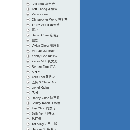
Anita Mui 梅艳芳
Jeff Chang 张信哲
Parlophone
Christopher Wong 黄凯芹
Tracy Wong 黄莺莺
寰亚
Daniel Chan 陈晓东
魔岩
Vivian Chow 周慧敏
Michael Jackson
Kenny Bee 钟镇涛
Karen Mok 莫文蔚
Roman Tam 罗文
S.H.E
Jolin Tsai 蔡依林
伍佰 & China Blue
Lionel Richie
飞图
Danny Chan 陈百强
Shirley Kwan 关淑怡
Jay Chou 周杰伦
Sally Yeh 叶蒨文
苏打绿
Tat Ming 达明一派
Harlem Yu 庾澄庆