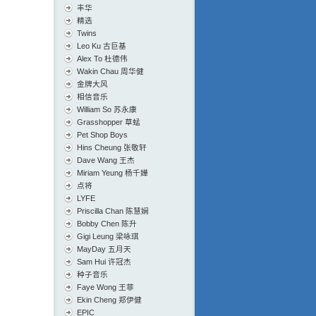
丰华
精选
Twins
Leo Ku 古巨基
Alex To 杜德伟
Wakin Chau 周华健
金牌大风
相信音乐
William So 苏永康
Grasshopper 草蜢
Pet Shop Boys
Hins Cheung 张敬轩
Dave Wang 王杰
Miriam Yeung 杨千嬅
点将
LYFE
Priscilla Chan 陈慧娴
Bobby Chen 陈升
Gigi Leung 梁咏琪
MayDay 五月天
Sam Hui 许冠杰
种子音乐
Faye Wong 王菲
Ekin Cheng 郑伊健
EPIC