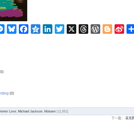
n
ms
elegram
Messenger
Bluesky
Facebook
Qzone
LinkedIn
Twitter
X
Threads
WordPr
Blog
Si
W
0)
rding
(0)
ummer Love
,
Michael Jackson
,
Motown
| [1,551]
下一篇：
吴克群