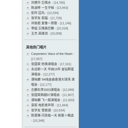
刘德华 忘情水
- [14,765]
陈淑桦 一生守候
- [13,943]
彭羚 囚鸟
- [12,034]
张学友 祝福
- [11,726]
邓丽君 爱像一首歌
- [11,146]
草蜢 忘情森巴舞
- [10,318]
王杰 英雄泪
- [10,008]
其他热门唱片
Carpenters Voice of the Heart
-
[17,657]
张国荣 热情演唱会
- [17,161]
永远新一天 华纳15年 金钻群星
演唱会
- [12,277]
谭咏麟 ’94纯金曲香港大球场 演
唱会
- [12,177]
左麟右李2003演唱会
- [12,099]
张国荣跨越97演唱会
- [11,907]
谭咏麟 飞一般演唱会
- [11,820]
梁祝 电影原声带
- [11,664]
张学友 雪狼湖
- [10,634]
陈慧琳 闪亮每一天 新歌＋精选
- [10,348]