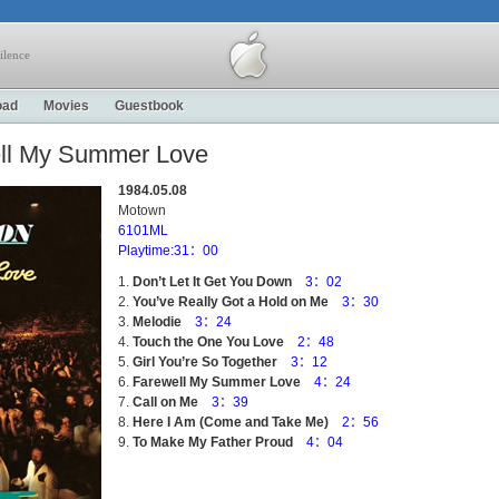
ilence
oad
Movies
Guestbook
ell My Summer Love
1984.05.08
Motown
6101ML
Playtime:31：00
Don’t Let It Get You Down
3：02
You’ve Really Got a Hold on Me
3：30
Melodie
3：24
Touch the One You Love
2：48
Girl You’re So Together
3：12
Farewell My Summer Love
4：24
Call on Me
3：39
Here I Am (Come and Take Me)
2：56
To Make My Father Proud
4：04