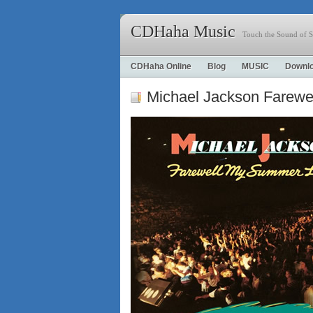
CDHaha Music
Touch the Sound of S
CDHaha Online
Blog
MUSIC
Downl
Michael Jackson Farew