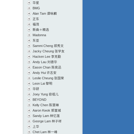
华星
BMG
Alan Tam 谭咏麟
正东
福茂
新曲＋精选
Madonna
东亚
Sammi Cheng 郑秀文
Jacky Cheung 张学友
Hacken Lee 李克勤
Andy Lau 刘德华
Eason Chan 陈奕迅
Andy Hui 许志安
Leslie Cheung 张国荣
Leon Lai 黎明
华研
Joey Yung 容祖儿
BEYOND
Kelly Chen 陈慧琳
Aaron Kwok 郭富城
Sandy Lam 林忆莲
George Lam 林子祥
上华
Chet Lam 林一峰