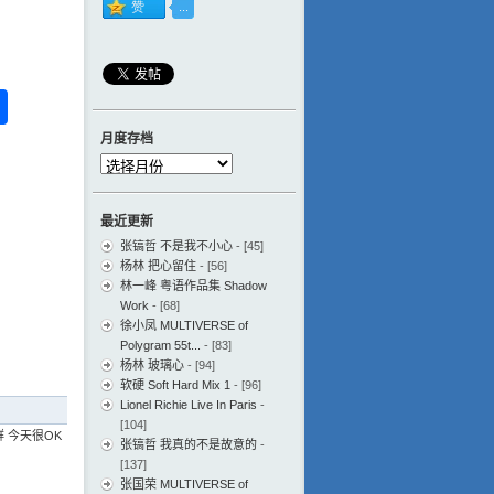
ess
ger
na
分
eibo
享
月度存档
月
度
存
最近更新
档
张镐哲 不是我不小心
- [45]
杨林 把心留住
- [56]
林一峰 粤语作品集 Shadow
Work
- [68]
徐小凤 MULTIVERSE of
Polygram 55t...
- [83]
杨林 玻璃心
- [94]
软硬 Soft Hard Mix 1
- [96]
Lionel Richie Live In Paris
-
[104]
 今天很OK
张镐哲 我真的不是故意的
-
[137]
张国荣 MULTIVERSE of