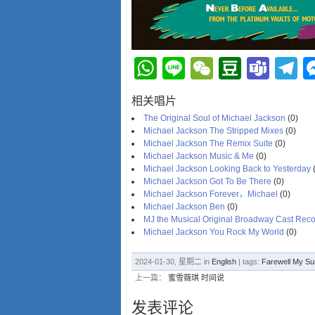
WhatsApp
Line
WeChat
Douba
Tea
T
相关唱片
The Original Soul of Michael Jackson
(0)
Michael Jackson The Stripped Mixes
(0)
Michael Jackson The Remix Suite
(0)
Michael Jackson Music & Me
(0)
Michael Jackson Looking Back to Yesterday
(
Michael Jackson Got To Be There
(0)
Michael Jackson Forever，Michael
(0)
Michael Jackson Ben
(0)
MJ the Musical Original Broadway Cast Reco
Michael Jackson You Rock My World
(0)
2024-01-30, 星期二 in
English
| tags:
Farewell My S
上一篇：
蜜雪薇琪 时间说
发表评论