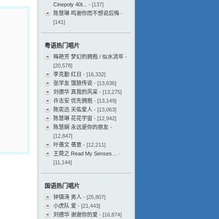
Cinepoly 40t...
- [137]
陈慧琳 鸣谢你而不想说后悔
-
[141]
粤语热门唱片
梅艳芳 梦幻的拥抱 / 似水流年
-
[20,578]
李克勤 红日
- [16,332]
张学友 饿狼传说
- [13,636]
刘德华 真我的风采
- [13,275]
许志安 优先拥抱
- [13,149]
陈奕迅 天佑爱人
- [13,063]
陈慧琳 花花宇宙
- [12,942]
陈慧娴 永远是你的朋友
-
[12,847]
叶蒨文 蒨意
- [12,211]
王菀之 Read My Senses…
-
[11,144]
国语热门唱片
钟镇涛 男人
- [25,807]
小虎队 爱
- [21,443]
刘德华 谢谢你的爱
- [16,874]