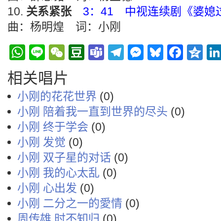
关系紧张
3：41 中视连续剧《婆
曲：杨明煌 词：小刚
WhatsApp
Line
WeChat
Douban
Teams
Telegram
Messenge
Bluesky
Face
Q
相关唱片
小刚的花花世界
(0)
小刚 陪着我一直到世界的尽头
(0)
小刚 终于学会
(0)
小刚 发觉
(0)
小刚 双子星的对话
(0)
小刚 我的心太乱
(0)
小刚 心出发
(0)
小刚 二分之一的愛情
(0)
周传雄 时不知归
(0)