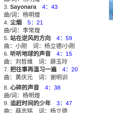
Sayonara
4：43
曲/词：杨明煌
尘烟
5：21
曲/词：李常煌
站在逆风的方向
4：59
曲：小刚 词：杨立德/小刚
听听地球的声音
4：15
曲：刘哲维 词：薛玉玲
把往事再温习一遍
4：20
曲：黄庆元 词：谢明训
心碎的声音
4：38
曲/词：杨明煌
追赶时间的少年
3：47
曲：薛忠铭 词：杨立德