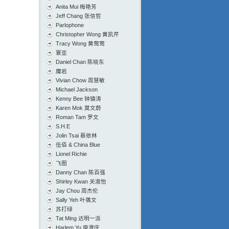
Anita Mui 梅艳芳
Jeff Chang 张信哲
Parlophone
Christopher Wong 黄凯芹
Tracy Wong 黄莺莺
寰亚
Daniel Chan 陈晓东
魔岩
Vivian Chow 周慧敏
Michael Jackson
Kenny Bee 钟镇涛
Karen Mok 莫文蔚
Roman Tam 罗文
S.H.E
Jolin Tsai 蔡依林
伍佰 & China Blue
Lionel Richie
飞图
Danny Chan 陈百强
Shirley Kwan 关淑怡
Jay Chou 周杰伦
Sally Yeh 叶蒨文
苏打绿
Tat Ming 达明一派
Harlem Yu 庾澄庆