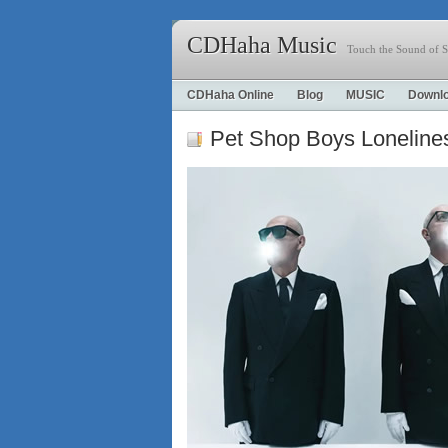
CDHaha Music
Touch the Sound of S
CDHaha Online
Blog
MUSIC
Downl
Pet Shop Boys Loneline