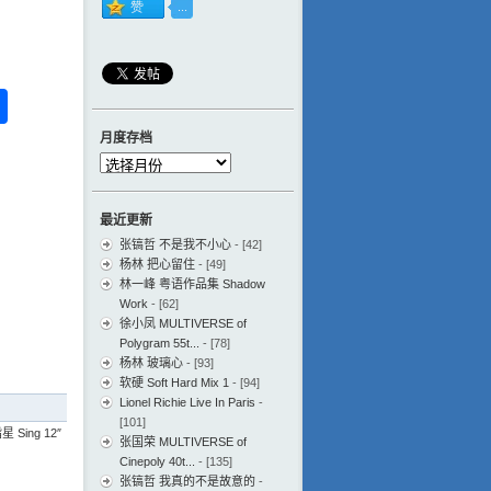
ess
ger
na
分
eibo
享
月度存档
月
度
存
最近更新
档
张镐哲 不是我不小心
- [42]
杨林 把心留住
- [49]
林一峰 粤语作品集 Shadow
Work
- [62]
徐小凤 MULTIVERSE of
Polygram 55t...
- [78]
杨林 玻璃心
- [93]
软硬 Soft Hard Mix 1
- [94]
Lionel Richie Live In Paris
-
[101]
 Sing 12″
张国荣 MULTIVERSE of
Cinepoly 40t...
- [135]
张镐哲 我真的不是故意的
-