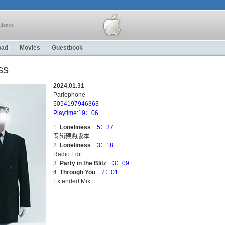
ilence
oad
Movies
Guestbook
ss
2024.01.31
Parlophone
5054197946363
Playtime:19：06
Loneliness
5：37
专辑预购版本
Loneliness
3：18
Radio Edit
Party in the Blitz
3：09
Through You
7：01
Extended Mix