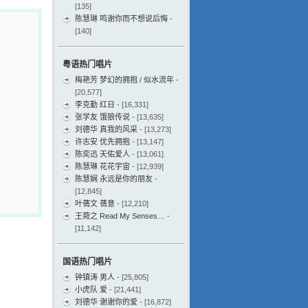
[135]
陈慧琳 鸣谢你而不想说后悔
-
[140]
粤语热门唱片
梅艳芳 梦幻的拥抱 / 似水流年
-
[20,577]
李克勤 红日
- [16,331]
张学友 饿狼传说
- [13,635]
刘德华 真我的风采
- [13,273]
许志安 优先拥抱
- [13,147]
陈奕迅 天佑爱人
- [13,061]
陈慧琳 花花宇宙
- [12,939]
陈慧娴 永远是你的朋友
-
[12,845]
叶蒨文 蒨意
- [12,210]
王菀之 Read My Senses…
-
[11,142]
国语热门唱片
钟镇涛 男人
- [25,805]
小虎队 爱
- [21,441]
刘德华 谢谢你的爱
- [16,872]