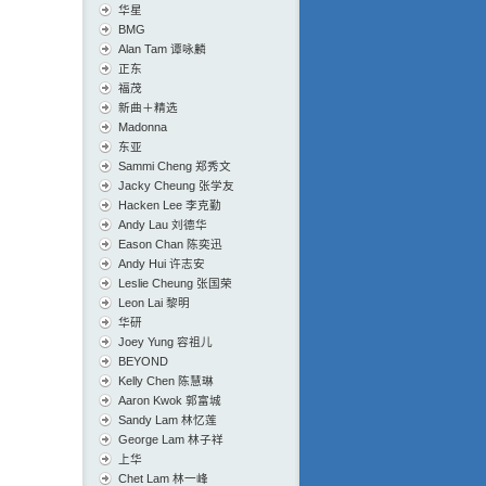
华星
BMG
Alan Tam 谭咏麟
正东
福茂
新曲＋精选
Madonna
东亚
Sammi Cheng 郑秀文
Jacky Cheung 张学友
Hacken Lee 李克勤
Andy Lau 刘德华
Eason Chan 陈奕迅
Andy Hui 许志安
Leslie Cheung 张国荣
Leon Lai 黎明
华研
Joey Yung 容祖儿
BEYOND
Kelly Chen 陈慧琳
Aaron Kwok 郭富城
Sandy Lam 林忆莲
George Lam 林子祥
上华
Chet Lam 林一峰