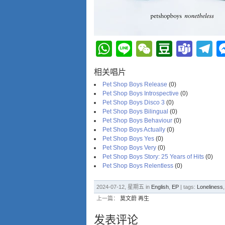
WhatsApp
Line
WeChat
Douba
Tea
T
相关唱片
Pet Shop Boys ‎Release
(0)
Pet Shop Boys ‎Introspective
(0)
Pet Shop Boys ‎Disco 3
(0)
Pet Shop Boys ‎Bilingual
(0)
Pet Shop Boys ‎Behaviour
(0)
Pet Shop Boys ‎Actually
(0)
Pet Shop Boys Yes
(0)
Pet Shop Boys Very
(0)
Pet Shop Boys Story: 25 Years of Hits
(0)
Pet Shop Boys Relentless
(0)
2024-07-12, 星期五 in
English
,
EP
| tags:
Loneliness
上一篇：
莫文蔚 再生
发表评论