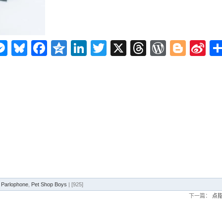
n
ms
elegram
Messenger
Bluesky
Facebook
Qzone
LinkedIn
Twitter
X
Threads
WordPr
Blog
Si
W
,
Parlophone
,
Pet Shop Boys
| [925]
下一篇：
点指星