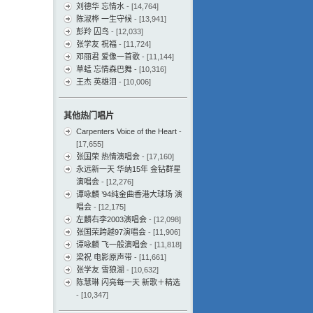
刘德华 忘情水
- [14,764]
陈淑桦 一生守候
- [13,941]
彭羚 囚鸟
- [12,033]
张学友 祝福
- [11,724]
邓丽君 爱像一首歌
- [11,144]
草蜢 忘情森巴舞
- [10,316]
王杰 英雄泪
- [10,006]
其他热门唱片
Carpenters Voice of the Heart
-
[17,655]
张国荣 热情演唱会
- [17,160]
永远新一天 华纳15年 金钻群星
演唱会
- [12,276]
谭咏麟 ’94纯金曲香港大球场 演
唱会
- [12,175]
左麟右李2003演唱会
- [12,098]
张国荣跨越97演唱会
- [11,906]
谭咏麟 飞一般演唱会
- [11,818]
梁祝 电影原声带
- [11,661]
张学友 雪狼湖
- [10,632]
陈慧琳 闪亮每一天 新歌＋精选
- [10,347]