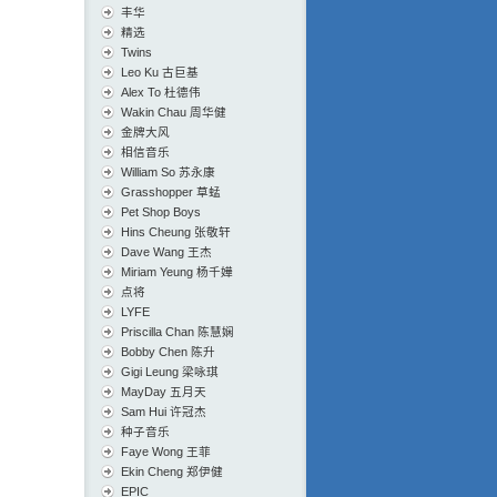
丰华
精选
Twins
Leo Ku 古巨基
Alex To 杜德伟
Wakin Chau 周华健
金牌大风
相信音乐
William So 苏永康
Grasshopper 草蜢
Pet Shop Boys
Hins Cheung 张敬轩
Dave Wang 王杰
Miriam Yeung 杨千嬅
点将
LYFE
Priscilla Chan 陈慧娴
Bobby Chen 陈升
Gigi Leung 梁咏琪
MayDay 五月天
Sam Hui 许冠杰
种子音乐
Faye Wong 王菲
Ekin Cheng 郑伊健
EPIC