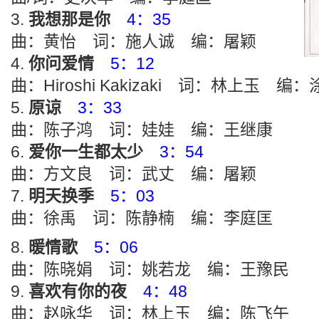
我想那是你
4：35
曲：黄怡 词：施人诚 编：屠颖
你问爱情
5：12
曲：Hiroshi Kakizaki 词：林上玉 编
原谅
3：33
曲：陈子鸿 词：娃娃 编：王继康
爱你一生都太少
3：54
曲：方文良 词：武丈 编：屠颖
明天换季
5：03
曲：徐禹 词：陈静楠 编：李庭匡
暖情歌
5：06
曲：陈晓娟 词：姚若龙 编：王豫民
喜欢有你的夜
4：48
曲：赵咏华 词：林上玉 编：陈飞午