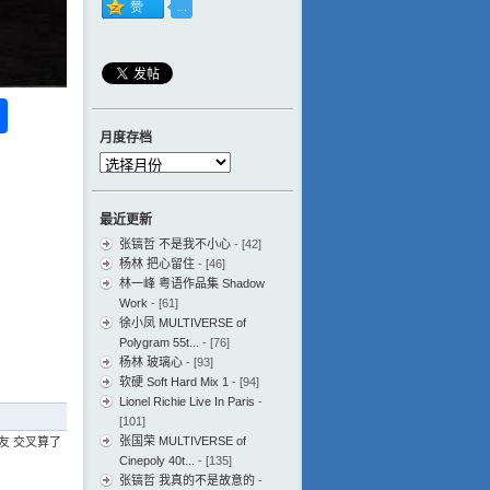
ess
ger
na
分
月度存档
eibo
享
月
度
存
最近更新
档
张镐哲 不是我不小心
- [42]
杨林 把心留住
- [46]
林一峰 粤语作品集 Shadow
Work
- [61]
徐小凤 MULTIVERSE of
Polygram 55t...
- [76]
杨林 玻璃心
- [93]
软硬 Soft Hard Mix 1
- [94]
Lionel Richie Live In Paris
-
[101]
张国荣 MULTIVERSE of
友 交叉算了
Cinepoly 40t...
- [135]
张镐哲 我真的不是故意的
-