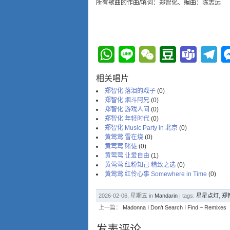
所有歌曲的作曲/填词：郑智化、编曲：陈志远
WhatsApp
Line
WeChat
Douba
Tea
T
相关唱片
郑智化 落泪的戏子
(0)
郑智化 烟斗阿兄
(0)
郑智化 游戏人间
(0)
郑智化 年轻时代
(0)
郑智化 Music Party in 北京
(0)
黄莺莺 雪在烧
(0)
黄莺莺 赌徒
(0)
黄莺莺 让爱自由
(1)
黄莺莺 红粉知己 精致之选
(0)
黄莺莺 红伶心事 Somewhere in Time
(0)
2026-02-06, 星期五 in
Mandarin
| tags:
星星点灯
,
郑
上一篇：
Madonna I Don’t Search I Find – Remixes
发表评论