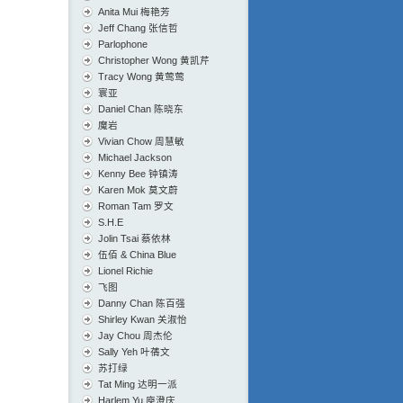
Anita Mui 梅艳芳
Jeff Chang 张信哲
Parlophone
Christopher Wong 黄凯芹
Tracy Wong 黄莺莺
寰亚
Daniel Chan 陈晓东
魔岩
Vivian Chow 周慧敏
Michael Jackson
Kenny Bee 钟镇涛
Karen Mok 莫文蔚
Roman Tam 罗文
S.H.E
Jolin Tsai 蔡依林
伍佰 & China Blue
Lionel Richie
飞图
Danny Chan 陈百强
Shirley Kwan 关淑怡
Jay Chou 周杰伦
Sally Yeh 叶蒨文
苏打绿
Tat Ming 达明一派
Harlem Yu 庾澄庆