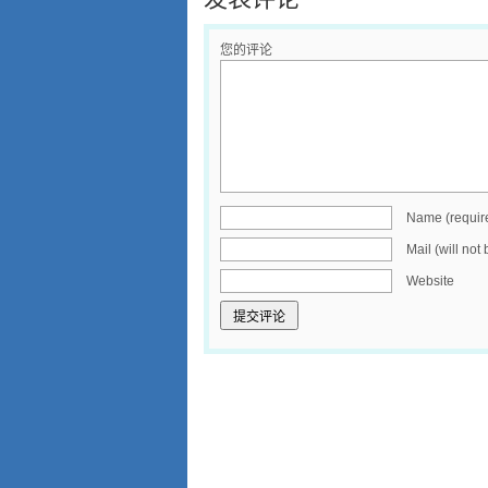
您的评论
Name (requir
Mail (will not
Website