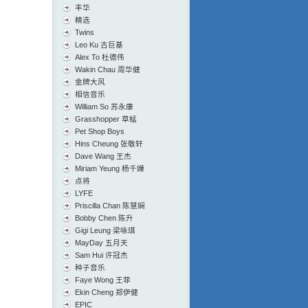
丰华
精选
Twins
Leo Ku 古巨基
Alex To 杜德伟
Wakin Chau 周华健
金牌大风
相信音乐
William So 苏永康
Grasshopper 草蜢
Pet Shop Boys
Hins Cheung 张敬轩
Dave Wang 王杰
Miriam Yeung 杨千嬅
点将
LYFE
Priscilla Chan 陈慧娴
Bobby Chen 陈升
Gigi Leung 梁咏琪
MayDay 五月天
Sam Hui 许冠杰
种子音乐
Faye Wong 王菲
Ekin Cheng 郑伊健
EPIC