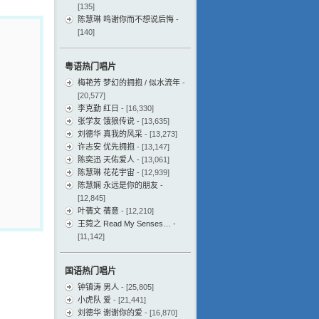
[135]
陈慧琳 鸣谢你而不想说后悔
-
[140]
粤语热门唱片
梅艳芳 梦幻的拥抱 / 似水流年
-
[20,577]
李克勤 红日
- [16,330]
张学友 饿狼传说
- [13,635]
刘德华 真我的风采
- [13,273]
许志安 优先拥抱
- [13,147]
陈奕迅 天佑爱人
- [13,061]
陈慧琳 花花宇宙
- [12,939]
陈慧娴 永远是你的朋友
-
[12,845]
叶蒨文 蒨意
- [12,210]
王菀之 Read My Senses…
-
[11,142]
国语热门唱片
钟镇涛 男人
- [25,805]
小虎队 爱
- [21,441]
刘德华 谢谢你的爱
- [16,870]