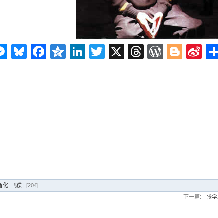
n
ms
elegram
Messenger
Bluesky
Facebook
Qzone
LinkedIn
Twitter
X
Threads
WordPr
Blog
Si
W
智化
,
飞碟
| [204]
下一篇：
张学