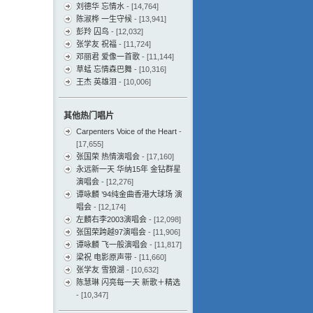
刘德华 忘情水
- [14,764]
陈淑桦 一生守候
- [13,941]
彭羚 囚鸟
- [12,032]
张学友 祝福
- [11,724]
邓丽君 爱像一首歌
- [11,144]
草蜢 忘情森巴舞
- [10,316]
王杰 英雄泪
- [10,006]
其他热门唱片
Carpenters Voice of the Heart
-
[17,655]
张国荣 热情演唱会
- [17,160]
永远新一天 华纳15年 金钻群星
演唱会
- [12,276]
谭咏麟 ’94纯金曲香港大球场 演
唱会
- [12,174]
左麟右李2003演唱会
- [12,098]
张国荣跨越97演唱会
- [11,906]
谭咏麟 飞一般演唱会
- [11,817]
梁祝 电影原声带
- [11,660]
张学友 雪狼湖
- [10,632]
陈慧琳 闪亮每一天 新歌＋精选
- [10,347]