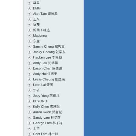
华星
BMG
Alan Tam 谭咏麟
正东
福茂
新曲＋精选
Madonna
东亚
Sammi Cheng 郑秀文
Jacky Cheung 张学友
Hacken Lee 李克勤
Andy Lau 刘德华
Eason Chan 陈奕迅
Andy Hui 许志安
Leslie Cheung 张国荣
Leon Lai 黎明
华研
Joey Yung 容祖儿
BEYOND
Kelly Chen 陈慧琳
Aaron Kwok 郭富城
Sandy Lam 林忆莲
George Lam 林子祥
上华
Chet Lam 林一峰