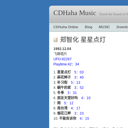
CDHaha Music
Touch the Sound of S
CDHaha Online
Blog
MUSIC
Downl
郑智化 星星点灯
1992.12.04
飞碟唱片
UFO-92267
Playtime:42：34
星星点灯
5：03
麻花辫子
3：40
补习街
5：13
蜗牛的家
3：52
冬季
3：31
朋友天堂好吗
4：10
雨
5：12
南台湾
4：17
烟花江畔
3：23
不能告诉你
4：15