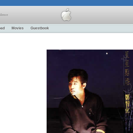
ilence
oad
Movies
Guestbook